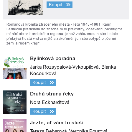
Koupit
Románová kronika ztraceného města - léta 1945–1961. Karin
Lednická předkládá do značné míry převratný, dosavadní paradigma
měnící obraz hornického regionu, jehož zahlazenou historii stále
překrývá tlustá vrstva mýtů a zakořeněných stereotypů o „černé
zemi a rudém kraji“.
Bylinková poradna
Jarka Rozsypalová-Vykoupilová, Blanka
Kocourková
Koupit
Druhá strana řeky
Nora Eckhardtová
Koupit
Jezte, ať vám to sluší
Tereza Bebarová, Veronika Pourová,