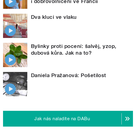
i dobrovolničení ve Francii
Dva kluci ve vlaku
Bylinky proti pocení: šalvěj, yzop,
dubová kůra. Jak na to?
Daniela Pražanová: Pošetilost
Jak nás naladíte na DABu