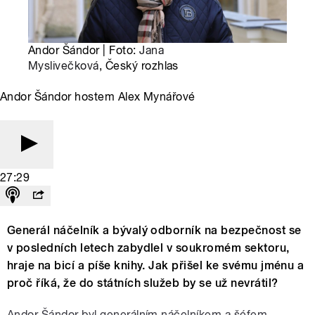
Andor Šándor | Foto:
Jana
Myslivečková
, Český rozhlas
Andor Šándor hostem Alex Mynářové
27:29
Generál náčelník a bývalý odborník na bezpečnost se
v posledních letech zabydlel v soukromém sektoru,
hraje na bicí a píše knihy. Jak přišel ke svému jménu a
proč říká, že do státních služeb by se už nevrátil?
Andor Šándor byl generálním náčelníkem a šéfem