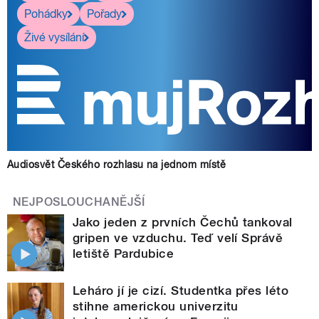
Pohádky
Pořady
Živé vysílání
Audiosvět Českého rozhlasu na jednom místě
NEJPOSLOUCHANĚJŠÍ
Jako jeden z prvních Čechů tankoval
gripen ve vzduchu. Teď velí Správě
letiště Pardubice
Leháro jí je cizí. Studentka přes léto
stihne americkou univerzitu