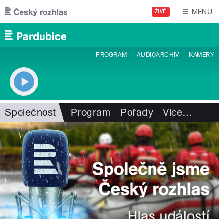
Přejít k hlavnímu obsahu
MENU
ŽIVĚ
PROGRAM
AUDIOARCHIV
KAMERY
Společnost
Program
Pořady
Více
…