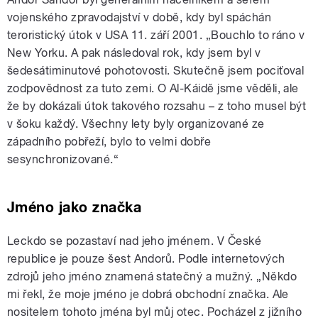
vojenského zpravodajství v době, kdy byl spáchán
teroristický útok v USA 11. září 2001. „Bouchlo to ráno v
New Yorku. A pak následoval rok, kdy jsem byl v
šedesátiminutové pohotovosti. Skutečně jsem pociťoval
zodpovědnost za tuto zemi. O Al-Káidě jsme věděli, ale
že by dokázali útok takového rozsahu – z toho musel být
v šoku každý. Všechny lety byly organizované ze
západního pobřeží, bylo to velmi dobře
sesynchronizované.“
Jméno jako značka
Leckdo se pozastaví nad jeho jménem. V České
republice je pouze šest Andorů. Podle internetových
zdrojů jeho jméno znamená statečný a mužný. „Někdo
mi řekl, že moje jméno je dobrá obchodní značka. Ale
nositelem tohoto jména byl můj otec. Pocházel z jižního