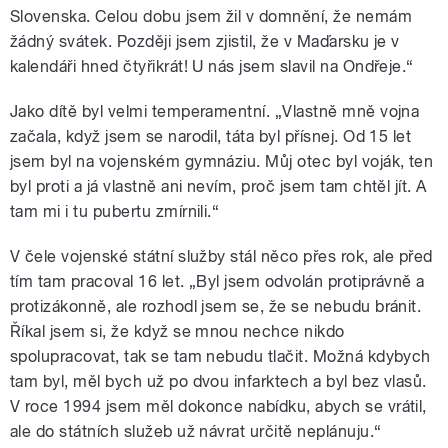
Slovenska. Celou dobu jsem žil v domnění, že nemám
žádný svátek. Později jsem zjistil, že v Maďarsku je v
kalendáři hned čtyřikrát! U nás jsem slavil na Ondřeje.“
Jako dítě byl velmi temperamentní. „Vlastně mně vojna
začala, když jsem se narodil, táta byl přísnej. Od 15 let
jsem byl na vojenském gymnáziu. Můj otec byl voják, ten
byl proti a já vlastně ani nevím, proč jsem tam chtěl jít. A
tam mi i tu pubertu zmírnili.“
V čele vojenské státní služby stál něco přes rok, ale před
tím tam pracoval 16 let. „Byl jsem odvolán protiprávně a
protizákonně, ale rozhodl jsem se, že se nebudu bránit.
Říkal jsem si, že když se mnou nechce nikdo
spolupracovat, tak se tam nebudu tlačit. Možná kdybych
tam byl, měl bych už po dvou infarktech a byl bez vlasů.
V roce 1994 jsem měl dokonce nabídku, abych se vrátil,
ale do státních služeb už návrat určitě neplánuju.“