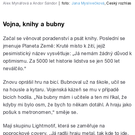
Alex Mynářová a Andor Šándor
|
foto:
Jana Myslivečková
,
Český rozhlas
Vojna, knihy a bubny
Začal se věnovat poradenství a psát knihy. Poslední se
jmenuje Planeta Země: Kruté místo k žití, jejíž
pesimistický název vysvětluje: „Já nemám žádný důvod k
optimismu. Za 5000 let historie lidstva se jen 500 let
neválčilo.“
Znovu oprášil hru na bicí. Bubnoval už na škole, učil se
na housle a kytaru. Vojenská kázeň se mu v případě
bicích hodila. „Na bubny mám i učitele a ten mi říkal, že
kdyby mi bylo osm, že bych to někam dotáhl. A hraju jako
pošuk s metronomen,“ směje se.
Mají skupinu Lightmotif, která se zaměřuje na
poprockové covery. „Já radši hraju metal, tak kde to jde,