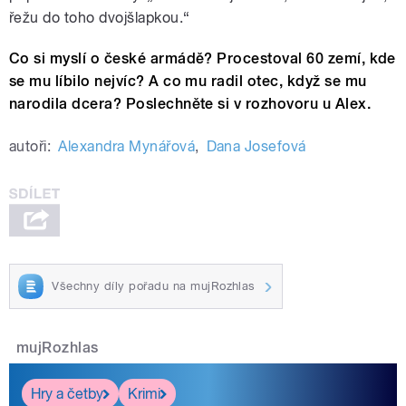
řežu do toho dvojšlapkou.“
Co si myslí o české armádě? Procestoval 60 zemí, kde
se mu líbilo nejvíc? A co mu radil otec, když se mu
narodila dcera? Poslechněte si v rozhovoru u Alex.
autoři:
Alexandra Mynářová
,
Dana Josefová
Všechny díly pořadu na mujRozhlas
mujRozhlas
Hry a četby
Krimi