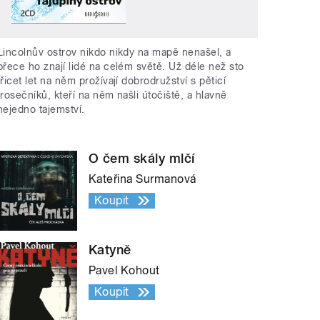
Lincolnův ostrov nikdo nikdy na mapě nenašel, a
přece ho znají lidé na celém světě. Už déle než sto
třicet let na něm prožívají dobrodružství s pěticí
trosečníků, kteří na něm našli útočiště, a hlavně
nejedno tajemství.
O čem skály mlčí
Kateřina Surmanová
Koupit
Katyně
Pavel Kohout
Koupit