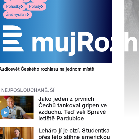
Pohádky
Pořady
Živé vysílání
Audiosvět Českého rozhlasu na jednom místě
NEJPOSLOUCHANĚJŠÍ
Jako jeden z prvních
Čechů tankoval gripen ve
vzduchu. Teď velí Správě
letiště Pardubice
Leháro jí je cizí. Studentka
přes léto stihne americkou