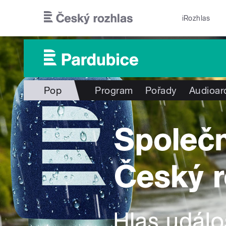
Přejít k hlavnímu obsahu
iRozhlas
Pop
Program
Pořady
Audioar