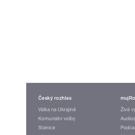
Český rozhlas
mujRo
Válka na Ukrajině
Živé v
Komunální volby
Audioa
Stanice
Podca