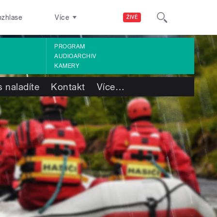
ozhlase
Více
ŽIVĚ
PROGRAM
AUDIOARCHIV
KAMERY
 naladíte
Kontakt
Více
…