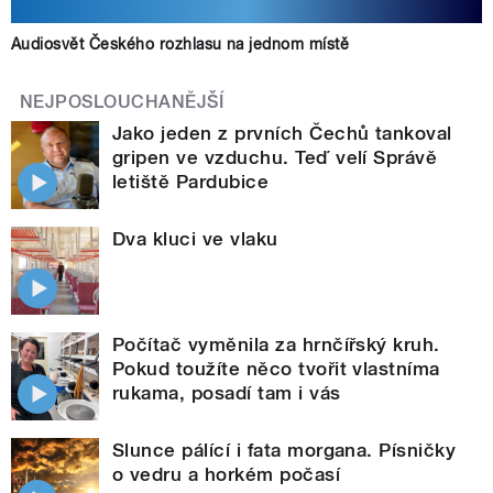
Audiosvět Českého rozhlasu na jednom místě
NEJPOSLOUCHANĚJŠÍ
Jako jeden z prvních Čechů tankoval
gripen ve vzduchu. Teď velí Správě
letiště Pardubice
Dva kluci ve vlaku
Počítač vyměnila za hrnčířský kruh.
Pokud toužíte něco tvořit vlastníma
rukama, posadí tam i vás
Slunce pálící i fata morgana. Písničky
o vedru a horkém počasí