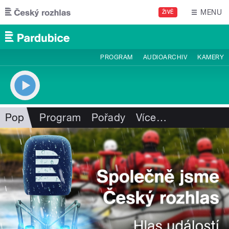
Přejít k hlavnímu obsahu
MENU
ŽIVĚ
PROGRAM
AUDIOARCHIV
KAMERY
Pop
Program
Pořady
Více
…