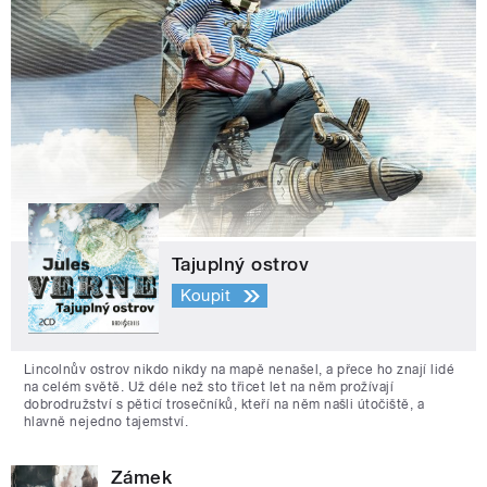
Tajuplný ostrov
Koupit
Lincolnův ostrov nikdo nikdy na mapě nenašel, a přece ho znají lidé
na celém světě. Už déle než sto třicet let na něm prožívají
dobrodružství s pěticí trosečníků, kteří na něm našli útočiště, a
hlavně nejedno tajemství.
Zámek