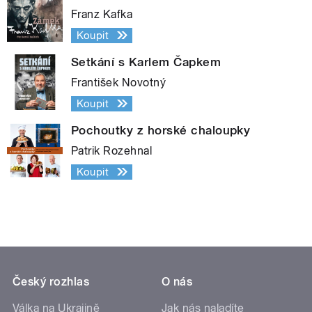
Franz Kafka
Koupit
Setkání s Karlem Čapkem
František Novotný
Koupit
Pochoutky z horské chaloupky
Patrik Rozehnal
Koupit
Český rozhlas
O nás
Válka na Ukrajině
Jak nás naladíte