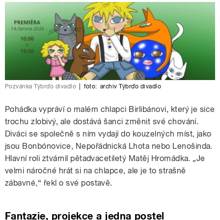
Pozvánka Týbrďo divadlo
|
foto:
archiv Týbrďo divadlo
Pohádka vypráví o malém chlapci Birlibánovi, který je sice
trochu zlobivý, ale dostává šanci změnit své chování.
Diváci se společně s ním vydají do kouzelných míst, jako
jsou Bonbónovice, Nepořádnická Lhota nebo Lenošinda.
Hlavní roli ztvárnil pětadvacetiletý Matěj Hromádka. „Je
velmi náročné hrát si na chlapce, ale je to strašně
zábavné,“ řekl o své postavě.
Fantazie, projekce a jedna postel