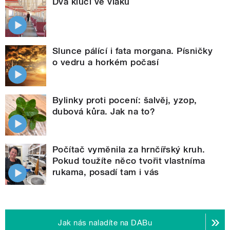
Dva kluci ve vlaku
Slunce pálící i fata morgana. Písničky
o vedru a horkém počasí
Bylinky proti pocení: šalvěj, yzop,
dubová kůra. Jak na to?
Počítač vyměnila za hrnčířský kruh.
Pokud toužíte něco tvořit vlastníma
rukama, posadí tam i vás
Jak nás naladíte na DABu