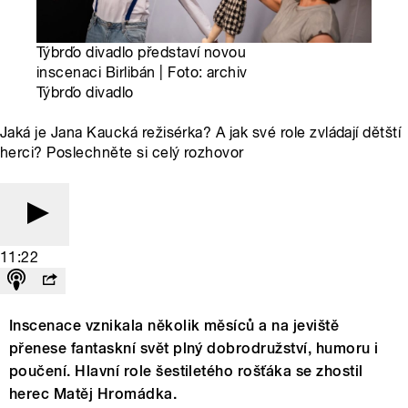
Týbrďo divadlo představí novou
inscenaci Birlibán | Foto: archiv
Týbrďo divadlo
Jaká je Jana Kaucká režisérka? A jak své role zvládají dětští
herci? Poslechněte si celý rozhovor
11:22
Inscenace vznikala několik měsíců a na jeviště
přenese fantaskní svět plný dobrodružství, humoru i
poučení. Hlavní role šestiletého rošťáka se zhostil
herec Matěj Hromádka.