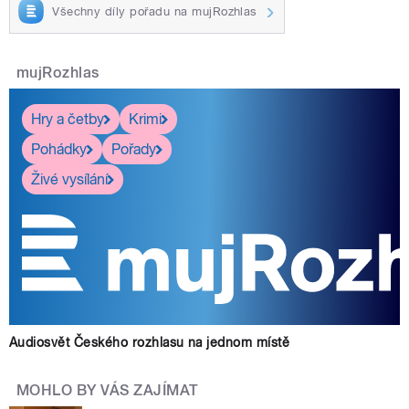
Všechny díly pořadu na mujRozhlas
mujRozhlas
Hry a četby
Krimi
Pohádky
Pořady
Živé vysílání
Audiosvět Českého rozhlasu na jednom místě
MOHLO BY VÁS ZAJÍMAT