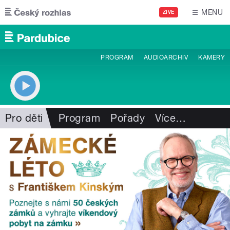
Přejít k hlavnímu obsahu
MENU
ŽIVĚ
PROGRAM
AUDIOARCHIV
KAMERY
Pro děti
Program
Pořady
Více
…