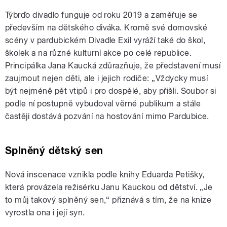
Týbrďo divadlo funguje od roku 2019 a zaměřuje se
především na dětského diváka. Kromě své domovské
scény v pardubickém Divadle Exil vyráží také do škol,
školek a na různé kulturní akce po celé republice.
Principálka Jana Kaucká zdůrazňuje, že představení musí
zaujmout nejen děti, ale i jejich rodiče: „Vždycky musí
být nejméně pět vtipů i pro dospělé, aby přišli. Soubor si
podle ní postupně vybudoval věrné publikum a stále
častěji dostává pozvání na hostování mimo Pardubice.
Splněný dětský sen
Nová inscenace vznikla podle knihy Eduarda Petišky,
která provázela režisérku Janu Kauckou od dětství. „Je
to můj takový splněný sen,“ přiznává s tím, že na knize
vyrostla ona i její syn.