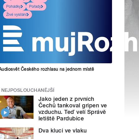
Pohádky
Pořady
Živé vysílání
Audiosvět Českého rozhlasu na jednom místě
NEJPOSLOUCHANĚJŠÍ
Jako jeden z prvních
Čechů tankoval gripen ve
vzduchu. Teď velí Správě
letiště Pardubice
Dva kluci ve vlaku