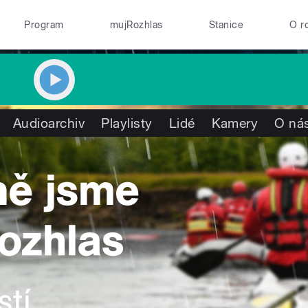
Program
mujRozhlas
Stanice
O r
Audioarchiv
Playlisty
Lidé
Kamery
O ná