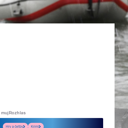
mujRozhlas
Hry a četby
Krimi