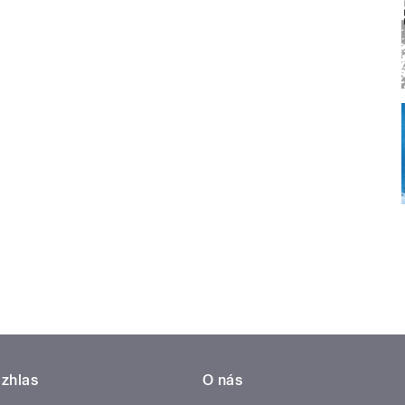
zhlas
O nás