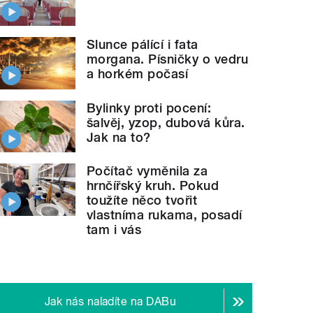
Slunce pálící i fata
morgana. Písničky o vedru
a horkém počasí
Bylinky proti pocení:
šalvěj, yzop, dubová kůra.
Jak na to?
Počítač vyměnila za
hrnčířský kruh. Pokud
toužíte něco tvořit
vlastníma rukama, posadí
tam i vás
Jak nás naladíte na DABu