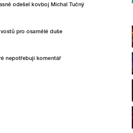
časně odešel kovboj Michal Tučný
kvostů pro osamělé duše
ré nepotřebují komentář