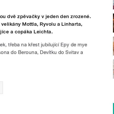
sou dvě zpěvačky v jeden den zrozené.
elikány Mottla, Ryvolu a Linharta,
jíce a copáka Leichta.
, třeba na křest jubilující Epy de mye
ona do Berouna, Devítku do Svitav a