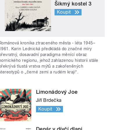
Šikmý kostel 3
Koupit
Románová kronika ztraceného města - léta 1945–
1961. Karin Lednická předkládá do značné míry
převratný, dosavadní paradigma měnící obraz
hornického regionu, jehož zahlazenou historii stále
překrývá tlustá vrstva mýtů a zakořeněných
stereotypů o „černé zemi a rudém kraji“.
Limonádový Joe
Jiří Brdečka
Koupit
Denár v dívčí dlani