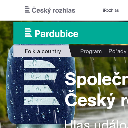
Přejít k hlavnímu obsahu
iRozhlas
Folk a country
Program
Pořady