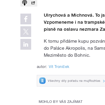
Ulrychová a Michnová. To j
Vzpomeneme i na trampské v
písně na oslavu nezmara Za
K tomu přidáme kupu pozvánek
do Paláce Akropolis, na Sams
Meziměsto do Bohnic.
autor:
Vít Troníček
Všechny díly pořadu na mujRozhlas
MOHLO BY VÁS ZAJÍMAT