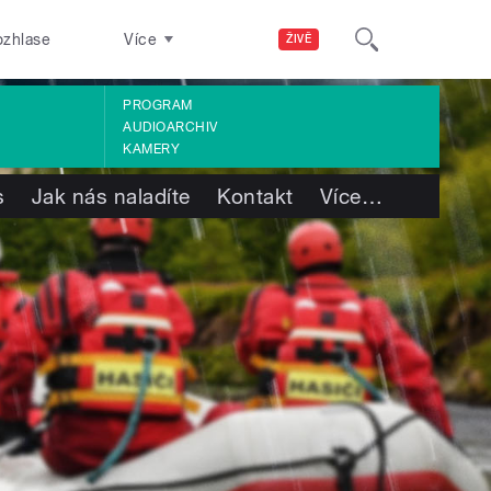
ozhlase
Více
ŽIVĚ
PROGRAM
AUDIOARCHIV
KAMERY
s
Jak nás naladíte
Kontakt
Více
…