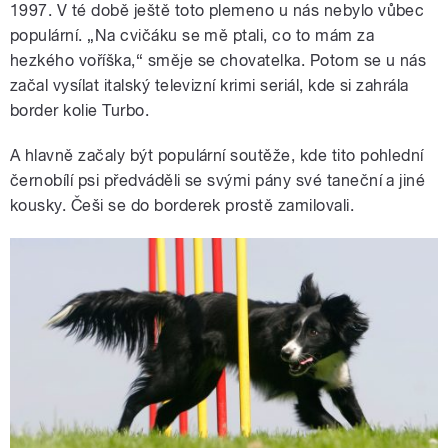
1997. V té době ještě toto plemeno u nás nebylo vůbec
populární. „Na cvičáku se mě ptali, co to mám za
hezkého voříška,“ směje se chovatelka. Potom se u nás
začal vysílat italský televizní krimi seriál, kde si zahrála
border kolie Turbo.
A hlavně začaly být populární soutěže, kde tito pohlední
černobílí psi předváděli se svými pány své taneční a jiné
kousky. Češi se do borderek prostě zamilovali.