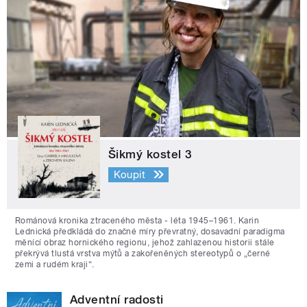
Šikmý kostel 3
Koupit
Románová kronika ztraceného města - léta 1945–1961. Karin
Lednická předkládá do značné míry převratný, dosavadní paradigma
měnící obraz hornického regionu, jehož zahlazenou historii stále
překrývá tlustá vrstva mýtů a zakořeněných stereotypů o „černé
zemi a rudém kraji“.
Adventní radosti