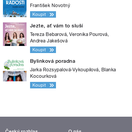
František Novotný
Koupit
Jezte, ať vám to sluší
Tereza Bebarová, Veronika Pourová,
Andrea Jakešová
Koupit
Bylinková poradna
Jarka Rozsypalová-Vykoupilová, Blanka
Kocourková
Koupit
Český rozhlas
O nás