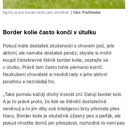
Agility je pro border kolie jako stvořené
|
foto:
Profimedia
Border kolie často končí v útulku
Pokud máte dostatek zkušeností s chovem psů, jste
aktivní, ale nemáte dostatek peněz, abyste si mohli
koupit čistokrevné štěně border kolie, zeptejte se
v útulku. Právě tam často tohle plemeno končí.
Nezkušení chovatelé si nevědí rady s jeho aktivní
povahou a nezvládají ho.
„Také pomalu každý druhý inzerát zní: Daruji border kolii.
A je to právě proto, že lidé se štěněti dostatečně
nevěnují a to jim díky své inteligenci brzy přeroste přes
hlavu. Border kolie je skutečně úžasný pes a parťák, ale
pokud chodíte domů jen přespávat, rozhodně to není pes