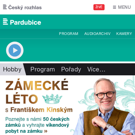
Přejít k hlavnímu obsahu
MENU
ŽIVĚ
PROGRAM
AUDIOARCHIV
KAMERY
Hobby
Program
Pořady
Více
…