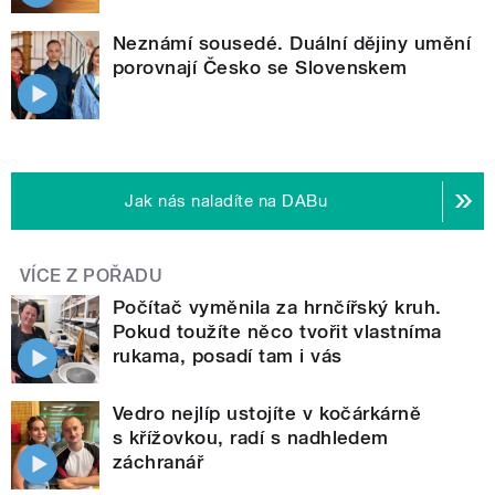
Neznámí sousedé. Duální dějiny umění
porovnají Česko se Slovenskem
Jak nás naladíte na DABu
VÍCE Z POŘADU
Počítač vyměnila za hrnčířský kruh.
Pokud toužíte něco tvořit vlastníma
rukama, posadí tam i vás
Vedro nejlíp ustojíte v kočárkárně
s křížovkou, radí s nadhledem
záchranář