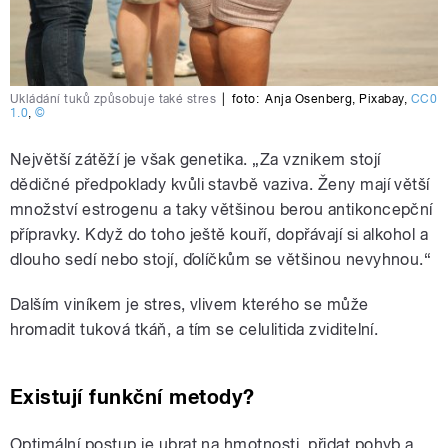
Ukládání tuků způsobuje také stres
|
foto:
Anja Osenberg
,
Pixabay
,
CC0
1.0
,
©
Největší zátěží je však genetika. „Za vznikem stojí
dědičné předpoklady kvůli stavbě vaziva. Ženy mají větší
množství estrogenu a taky většinou berou antikoncepční
přípravky. Když do toho ještě kouří, dopřávají si alkohol a
dlouho sedí nebo stojí, ďolíčkům se většinou nevyhnou.“
Dalším viníkem je stres, vlivem kterého se může
hromadit tuková tkáň, a tím se celulitida zviditelní.
Existují funkční metody?
Optimální postup je ubrat na hmotnosti, přidat pohyb a