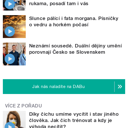
rukama, posadí tam i vás
Slunce pálící i fata morgana. Písničky
o vedru a horkém počasí
Neznámí sousedé. Duální dějiny umění
porovnají Česko se Slovenskem
Jak nás naladíte na DABu
VÍCE Z POŘADU
Díky čichu umíme vycítit i stav jiného
člověka. Jak čich trénovat a kdy je
výhoda necítit?