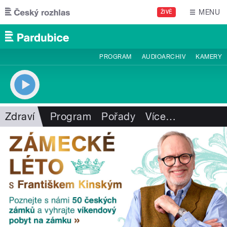
Přejít k hlavnímu obsahu
MENU
ŽIVĚ
PROGRAM
AUDIOARCHIV
KAMERY
Zdraví
Program
Pořady
Více
…