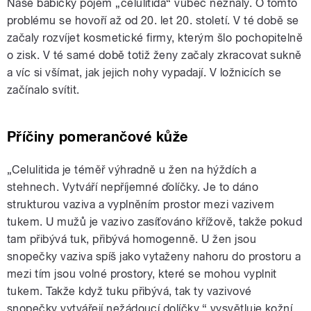
Naše babičky pojem „celulitida“ vůbec neznaly. O tomto
problému se hovoří až od 20. let 20. století. V té době se
začaly rozvíjet kosmetické firmy, kterým šlo pochopitelně
o zisk. V té samé době totiž ženy začaly zkracovat sukně
a víc si všímat, jak jejich nohy vypadají. V ložnicích se
začínalo svítit.
Příčiny pomerančové kůže
„Celulitida je téměř výhradně u žen na hýždích a
stehnech. Vytváří nepříjemné ďolíčky. Je to dáno
strukturou vaziva a vyplněním prostor mezi vazivem
tukem. U mužů je vazivo zasíťováno křížově, takže pokud
tam přibývá tuk, přibývá homogenně. U žen jsou
snopečky vaziva spíš jako vytaženy nahoru do prostoru a
mezi tím jsou volné prostory, které se mohou vyplnit
tukem. Takže když tuku přibývá, tak ty vazivové
snopečky vytvářejí nežádoucí dolíčky,“ vysvětluje kožní