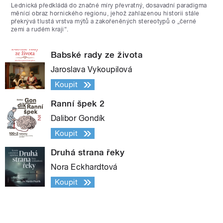
Lednická předkládá do značné míry převratný, dosavadní paradigma
měnící obraz hornického regionu, jehož zahlazenou historii stále
překrývá tlustá vrstva mýtů a zakořeněných stereotypů o „černé
zemi a rudém kraji“.
Babské rady ze života
Jaroslava Vykoupilová
Koupit
Ranní špek 2
Dalibor Gondík
Koupit
Druhá strana řeky
Nora Eckhardtová
Koupit