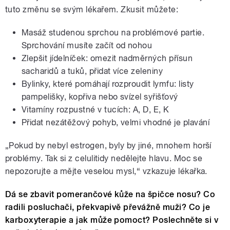
tuto změnu se svým lékařem. Zkusit můžete:
Masáž studenou sprchou na problémové partie.
Sprchování musíte začít od nohou
Zlepšit jídelníček: omezit nadměrných přísun
sacharidů a tuků, přidat více zeleniny
Bylinky, které pomáhají rozproudit lymfu: listy
pampelišky, kopřiva nebo svízel syřišťový
Vitamíny rozpustné v tucích: A, D, E, K
Přidat nezátěžový pohyb, velmi vhodné je plavání
„Pokud by nebyl estrogen, byly by jiné, mnohem horší
problémy. Tak si z celulitidy nedělejte hlavu. Moc se
nepozorujte a mějte veselou mysl,“ vzkazuje lékařka.
Dá se zbavit pomerančové kůže na špičce nosu? Co
radili posluchači, překvapivě převážně muži? Co je
karboxyterapie a jak může pomoct? Poslechněte si v