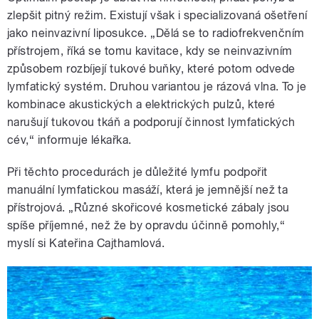
zlepšit pitný režim. Existují však i specializovaná ošetření
jako neinvazivní liposukce. „Dělá se to radiofrekvenčním
přístrojem, říká se tomu kavitace, kdy se neinvazivním
způsobem rozbíjejí tukové buňky, které potom odvede
lymfatický systém. Druhou variantou je rázová vlna. To je
kombinace akustických a elektrických pulzů, které
narušují tukovou tkáň a podporují činnost lymfatických
cév,“ informuje lékařka.
Při těchto procedurách je důležité lymfu podpořit
manuální lymfatickou masáží, která je jemnější než ta
přístrojová. „Různé skořicové kosmetické zábaly jsou
spíše příjemné, než že by opravdu účinně pomohly,“
myslí si Kateřina Cajthamlová.