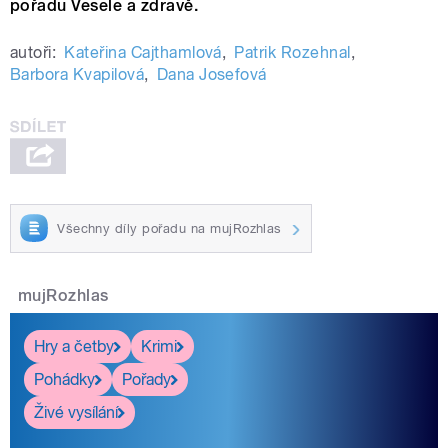
pořadu Vesele a zdravě.
autoři:
Kateřina Cajthamlová
,
Patrik Rozehnal
,
Barbora Kvapilová
,
Dana Josefová
Všechny díly pořadu na mujRozhlas
mujRozhlas
Hry a četby
Krimi
Pohádky
Pořady
Živé vysílání