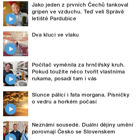
Jako jeden z prvních Čechů tankoval
gripen ve vzduchu. Teď velí Správě
letiště Pardubice
Dva kluci ve vlaku
Počítač vyměnila za hrnčířský kruh.
Pokud toužíte něco tvořit vlastníma
rukama, posadí tam i vás
Slunce pálící i fata morgana. Písničky
o vedru a horkém počasí
Neznámí sousedé. Duální dějiny umění
porovnají Česko se Slovenskem