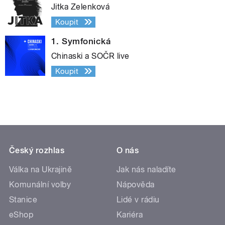
Jitka Zelenková
Koupit
1. Symfonická
Chinaski a SOČR live
Koupit
Český rozhlas
O nás
Válka na Ukrajině
Jak nás naladíte
Komunální volby
Nápověda
Stanice
Lidé v rádiu
eShop
Kariéra