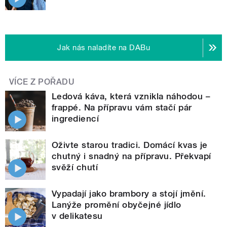
Jak nás naladíte na DABu
VÍCE Z POŘADU
Ledová káva, která vznikla náhodou –
frappé. Na přípravu vám stačí pár
ingrediencí
Oživte starou tradici. Domácí kvas je
chutný i snadný na přípravu. Překvapí
svěží chutí
Vypadají jako brambory a stojí jmění.
Lanýže promění obyčejné jídlo
v delikatesu