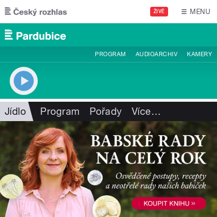
Přejít k hlavnímu obsahu
MENU
ŽIVĚ
PROGRAM
AUDIOARCHIV
KAMERY
Jídlo
Program
Pořady
Více
…