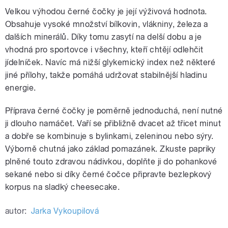
Velkou výhodou černé čočky je její výživová hodnota.
Obsahuje vysoké množství bílkovin, vlákniny, železa a
dalších minerálů. Díky tomu zasytí na delší dobu a je
vhodná pro sportovce i všechny, kteří chtějí odlehčit
jídelníček. Navíc má nižší glykemický index než některé
jiné přílohy, takže pomáhá udržovat stabilnější hladinu
energie.
Příprava černé čočky je poměrně jednoduchá, není nutné
ji dlouho namáčet. Vaří se přibližně dvacet až třicet minut
a dobře se kombinuje s bylinkami, zeleninou nebo sýry.
Výborně chutná jako základ pomazánek. Zkuste papriky
plněné touto zdravou nádivkou, doplňte ji do pohankové
sekané nebo si díky černé čočce připravte bezlepkový
korpus na sladký cheesecake.
autor:
Jarka Vykoupilová