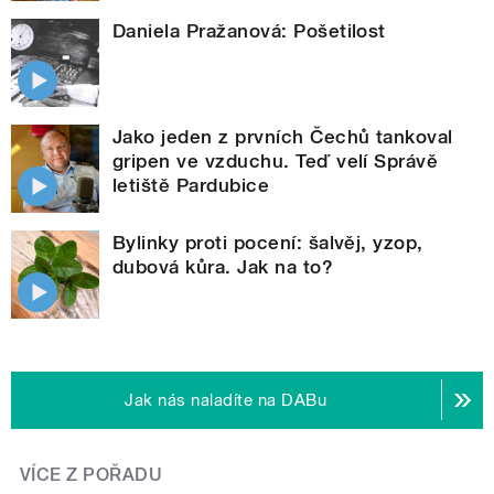
Daniela Pražanová: Pošetilost
Jako jeden z prvních Čechů tankoval
gripen ve vzduchu. Teď velí Správě
letiště Pardubice
Bylinky proti pocení: šalvěj, yzop,
dubová kůra. Jak na to?
Jak nás naladíte na DABu
VÍCE Z POŘADU