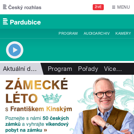
Přejít k hlavnímu obsahu
MENU
ŽIVĚ
PROGRAM
AUDIOARCHIV
KAMERY
Aktuální dění
Program
Pořady
Více
…