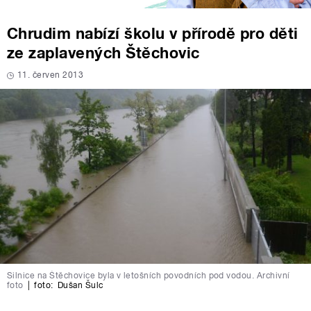
Chrudim nabízí školu v přírodě pro děti
ze zaplavených Štěchovic
11. červen 2013
Silnice na Štěchovice byla v letošních povodních pod vodou. Archivní
foto
|
foto:
Dušan Šulc