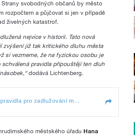
 Strany svobodných občanů by město
 rozpočtem a půjčovat si jen v případě
d živelných katastrof.
lužená nejvíce v historii. Tato nová
í zvýšení již tak kritického dluhu města
ž si vezmeme, že na fyzickou osobu je
 schválená pravidla připouštějí ten dluh
ojnásobek,“
dodává Lichtenberg.
Chrudim zavede nová pravidla pro zadlužování města. Část opozice nesouhlasí
Chrudim zavede nová pravidla pro zadlužování města. Část opozice nesouhlasí
chrudimského městského úřadu
Hana