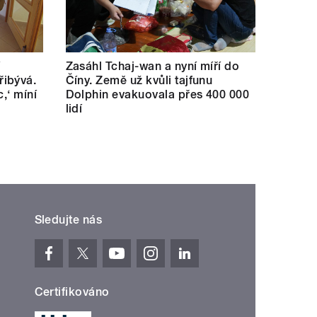
í
Zasáhl Tchaj-wan a nyní míří do
ibývá.
Číny. Země už kvůli tajfunu
c,‘ míní
Dolphin evakuovala přes 400 000
lidí
Sledujte nás
Certifikováno