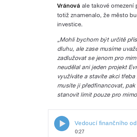
Vránová
ale takové omezení p
totiž znamenalo, že město b
investice.
„Mohli bychom být určitě přís
dluhu, ale zase musíme uvažo
/
zadlužovat se jenom pro mim
neudělal ani jeden projekt E
využíváte a stavíte akci třeba 
musíte ji předfinancovat, pa
stanovit limit pouze pro mimo
pause
0:27