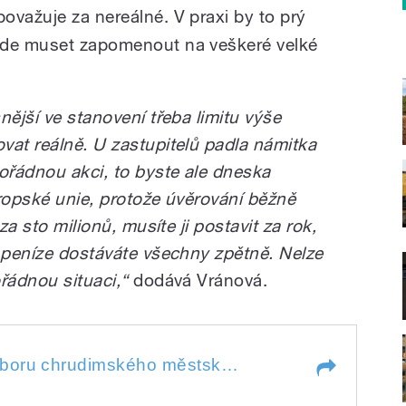
ovažuje za nereálné. V praxi by to prý
ude muset zapomenout na veškeré velké
nější ve stanovení třeba limitu výše
vat reálně. U zastupitelů padla námitka
ořádnou akci, to byste ale dneska
vropské unie, protože úvěrování běžně
za sto milionů, musíte ji postavit za rok,
k peníze dostáváte všechny zpětně. Nelze
řádnou situaci,“
dodává Vránová.
Vedoucí finančního odboru chrudimského městského úřadu Hana Vránová ale takové omezení považuje za nereálné