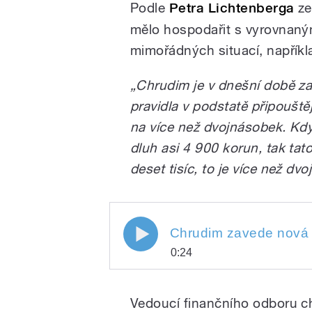
Podle
Petra Lichtenberga
ze
mělo hospodařit s vyrovnaným
mimořádných situací, napříkla
„Chrudim je v dnešní době zad
pravidla v podstatě připouštěj
na více než dvojnásobek. Kdy
dluh asi 4 900 korun, tak tato
deset tisíc, to je více než dv
0:24
Play
Vedoucí finančního odboru 