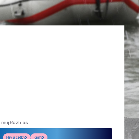
mujRozhlas
Hry a četby
Krimi