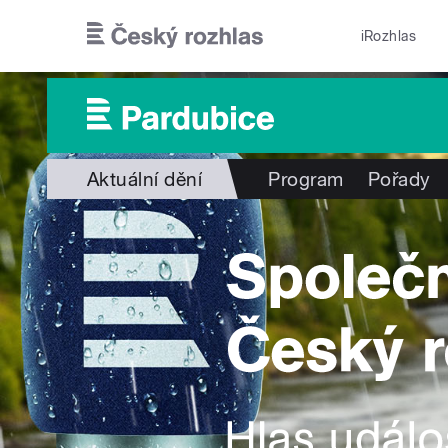
Přejít k hlavnímu obsahu
iRozhlas
Aktuální dění
Program
Pořady