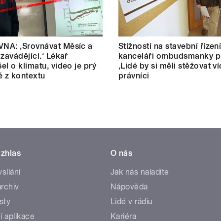
NA: ‚Srovnávat Měsíc a
Stížností na stavební řízen
 zavádějící.‘ Lékař
kanceláři ombudsmanky př
el o klimatu, video je prý
‚Lidé by si měli stěžovat ví
é z kontextu
právníci
zhlas
O nás
ysílání
Jak nás naladíte
rchiv
Nápověda
sty
Lidé v rádiu
í aplikace
Kariéra