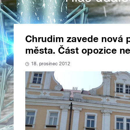
Chrudim zavede nová p
města. Část opozice ne
18. prosinec 2012