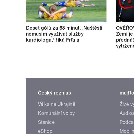
Deset gólů za 68 minut. ,Naštěstí
OVĚŘOV
nemusím využívat služby
Zemi je
kardiologa,‘ říká Frťala
přednáš
vytržen
Český rozhlas
mujRo
Válka na Ukrajině
Živé v
Komunální volby
Audioa
Stanice
Podca
eShop
Mobiln