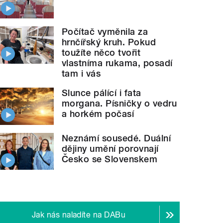
Počítač vyměnila za
hrnčířský kruh. Pokud
toužíte něco tvořit
vlastníma rukama, posadí
tam i vás
Slunce pálící i fata
morgana. Písničky o vedru
a horkém počasí
Neznámí sousedé. Duální
dějiny umění porovnají
Česko se Slovenskem
Jak nás naladíte na DABu