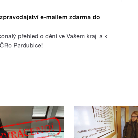
Vedoucí finančního odboru chrudimského městského úřadu Hana Vránová ale takové omezení považuje za nereálné
 zpravodajství e-mailem zdarma do
onalý přehled o dění ve Vašem kraji a k
 ČRo Pardubice!