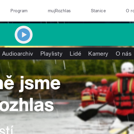
Program
mujRozhlas
Stanice
O r
Audioarchiv
Playlisty
Lidé
Kamery
O nás