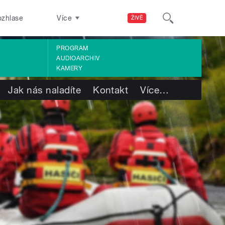
ozhlase
Více
ŽIVĚ
PROGRAM
AUDIOARCHIV
KAMERY
Jak nás naladíte
Kontakt
Více
…