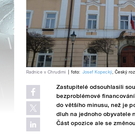
Radnice v Chrudimi
|
foto:
Josef Kopecký
,
Český roz
Zastupitelé odsouhlasili soub
bezproblémové financování 
do většího minusu, než je p
dluh na jednoho obyvatele n
Část opozice ale se změnou