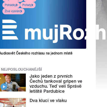
Pohádky
Pořady
Živé vysílání
Audiosvět Českého rozhlasu na jednom místě
NEJPOSLOUCHANĚJŠÍ
Jako jeden z prvních
Čechů tankoval gripen ve
vzduchu. Teď velí Správě
letiště Pardubice
Dva kluci ve vlaku