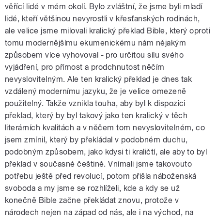
věřící lidé v mém okolí. Bylo zvláštní, že jsme byli mladí
lidé, kteří většinou nevyrostli v křesťanských rodinách,
ale velice jsme milovali kralický překlad Bible, který oproti
tomu modernějšímu ekumenickému nám nějakým
způsobem více vyhovoval - pro určitou sílu svého
vyjádření, pro přímost a prodchnutost něčím
nevyslovitelným. Ale ten kralický překlad je dnes tak
vzdálený modernímu jazyku, že je velice omezeně
použitelný. Takže vznikla touha, aby byl k dispozici
překlad, který by byl takový jako ten kralický v těch
literárních kvalitách a v něčem tom nevyslovitelném, co
jsem zmínil, který by překládal v podobném duchu,
podobným způsobem, jako kdysi ti kraličtí, ale aby to byl
překlad v současné češtině. Vnímali jsme takovouto
potřebu ještě před revolucí, potom přišla náboženská
svoboda a my jsme se rozhlíželi, kde a kdy se už
konečně Bible začne překládat znovu, protože v
národech nejen na západ od nás, ale i na východ, na