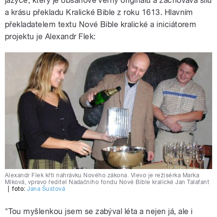
jazyce, který je obsahově věrný originálu a zachovává sílu
a krásu překladu Kralické Bible z roku 1613. Hlavním
překladatelem textu Nové Bible kralické a iniciátorem
projektu je Alexandr Flek:
Alexandr Flek křtí nahrávku Nového zákona. Vlevo je režisérka Marka
Míková, vpravo ředitel Nadačního fondu Nové Bible kralické Jan Talafant
|
foto:
Jana Šustová
"Tou myšlenkou jsem se zabýval léta a nejen já, ale i