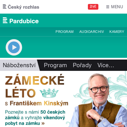
Přejít k hlavnímu obsahu
MENU
ŽIVĚ
PROGRAM
AUDIOARCHIV
KAMERY
Náboženství
Program
Pořady
Více
…