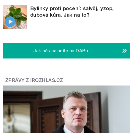
Bylinky proti pocení: šalvěj, yzop,
dubová kůra. Jak na to?
Jak nás naladíte na DABu
ZPRÁVY Z IROZHLAS.CZ