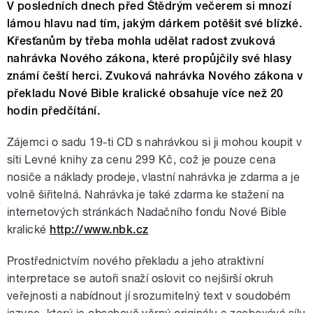
V posledních dnech před Štědrým večerem si mnozí
lámou hlavu nad tím, jakým dárkem potěšit své blízké.
Křesťanům by třeba mohla udělat radost zvuková
nahrávka Nového zákona, které propůjčily své hlasy
známí čeští herci. Zvuková nahrávka Nového zákona v
překladu Nové Bible kralické obsahuje více než 20
hodin předčítání.
Zájemci o sadu 19-ti CD s nahrávkou si ji mohou koupit v
síti Levné knihy za cenu 299 Kč, což je pouze cena
nosiče a náklady prodeje, vlastní nahrávka je zdarma a je
volně šiřitelná. Nahrávka je také zdarma ke stažení na
internetových stránkách Nadačního fondu Nové Bible
kralické
http://www.nbk.cz
Prostřednictvím nového překladu a jeho atraktivní
interpretace se autoři snaží oslovit co nejširší okruh
veřejnosti a nabídnout jí srozumitelný text v soudobém