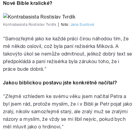
Nové Bible kralické?
Kontrabasista Rostislav Tvrdík
|
foto:
Jana Šustová
"Samozřejmě jako ke každé práci čirou náhodou tím, že
mě někdo oslovil, což byla paní režisérka Míková. A
takovýto úkol se nemůže odmítnout, jelikož dobrý text se
předpokládá a paní režisérka byla zárukou toho, že i
práce bude dobrá."
Jakou biblickou postavu jste konkrétně načítal?
"Zřejmě vzhledem ke svému věku jsem načítal Petra a
byl jsem rád, protože myslím, že i v Bibli je Petr pojat jako
zralý, nikoliv samozřejmě starý, ale zralý muž se zralými
názory a myslím, že vždy se mi líbil nejvíc, pokud bych
měl mluvit jako o hrdinovi."