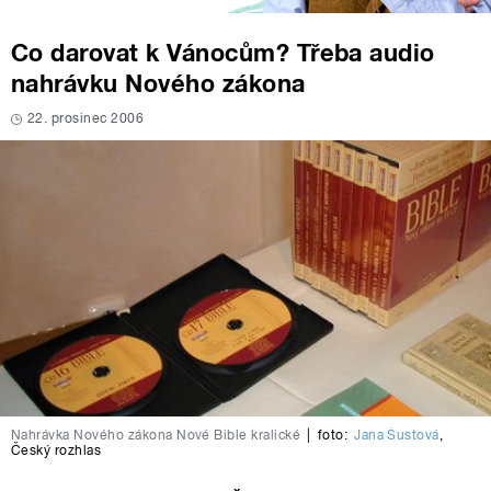
Co darovat k Vánocům? Třeba audio
nahrávku Nového zákona
22. prosinec 2006
Nahrávka Nového zákona Nové Bible kralické
|
foto:
Jana Šustová
,
Český rozhlas