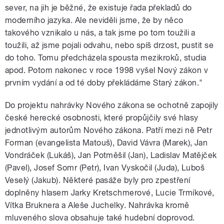
sever, na jih je běžné, že existuje řada překladů do
moderního jazyka. Ale neviděli jsme, že by něco
takového vznikalo u nás, a tak jsme po tom toužili a
toužili, až jsme pojali odvahu, nebo spíš drzost, pustit se
do toho. Tomu předcházela spousta mezikroků, studia
apod. Potom nakonec v roce 1998 vyšel Nový zákon v
prvním vydání a od té doby překládáme Starý zákon."
Do projektu nahrávky Nového zákona se ochotně zapojily
české herecké osobnosti, které propůjčily své hlasy
jednotlivým autorům Nového zákona. Patří mezi ně Petr
Forman (evangelista Matouš), David Vávra (Marek), Jan
Vondráček (Lukáš), Jan Potměšil (Jan), Ladislav Matějček
(Pavel), Josef Somr (Petr), Ivan Vyskočil (Juda), Luboš
Veselý (Jakub). Některé pasáže byly pro zpestření
doplněny hlasem Jarky Kretschmerové, Lucie Trmíkové,
Vítka Bruknera a Aleše Juchelky. Nahrávka kromě
mluveného slova obsahuje také hudební doprovod.