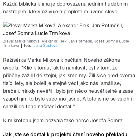
Každá biblická kniha je doprovázena jedním hudebním
nástrojem, který oživuje a proplétá mluvené slovo.
Zleva: Marka Míková, Alexandr Flek, Jan Potměšil, Josef Somr a Lucie
Trmíková
|
foto:
Jana Šustová
Režisérka Marka Míková k načítání Nového zákona
uvedla: "Klíč k tomu, jak to namluvit, byl v tom, že
příběhy zažili lidé stejní, jak jsme my. Žili sice před dvěma
tisíci lety, ale boleli je stejné věci jako nás, smáli se,
brečeli, někdy nevěřili, bylo jim něco neuvěřitelné a zase
vzápětí jim to bylo všechno jasné. A toto jsme se všichni
snažili do toho načítání dostat."
K mikrofonu jsem pozvala také herce Josefa Somra:
Jak jste se dostal k projektu čtení nového překladu