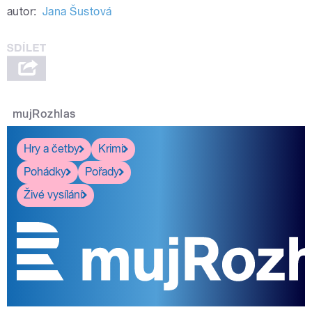
autor:
Jana Šustová
mujRozhlas
Hry a četby
Krimi
Pohádky
Pořady
Živé vysílání