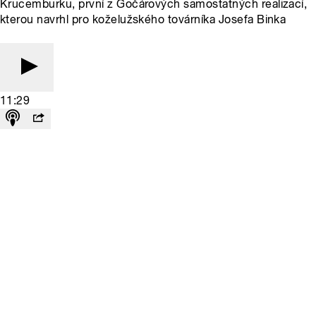
Krucemburku, první z Gočárových samostatných realizací,
kterou navrhl pro koželužského továrníka Josefa Binka
11:29