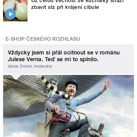
Už celou věčnost se kuchařky snaží
zbavit slz při krájení cibule
E-SHOP ČESKÉHO ROZHLASU
Vždycky jsem si přál ocitnout se v románu
Julese Verna. Teď se mi to splnilo.
Václav Žmolík, moderátor