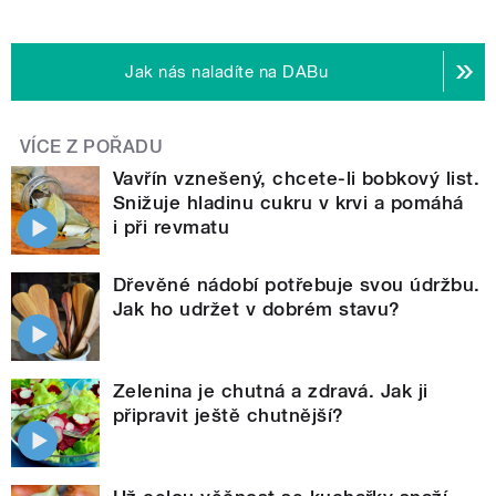
Jak nás naladíte na DABu
VÍCE Z POŘADU
Vavřín vznešený, chcete-li bobkový list.
Snižuje hladinu cukru v krvi a pomáhá
i při revmatu
Dřevěné nádobí potřebuje svou údržbu.
Jak ho udržet v dobrém stavu?
Zelenina je chutná a zdravá. Jak ji
připravit ještě chutnější?