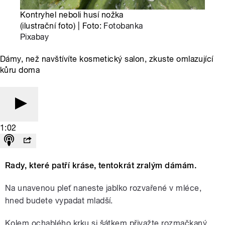
Kontryhel neboli husí nožka
(ilustrační foto) | Foto:
Fotobanka
Pixabay
Dámy, než navštívíte kosmetický salon, zkuste omlazující
kůru doma
1:02
Rady, které patří kráse, tentokrát zralým dámám.
Na unavenou pleť naneste jablko rozvařené v mléce,
hned budete vypadat mladší.
Kolem ochablého krku si šátkem přivažte rozmačkaný