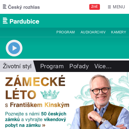
Přejít k hlavnímu obsahu
MENU
ŽIVĚ
PROGRAM
AUDIOARCHIV
KAMERY
Životní styl
Program
Pořady
Více
…