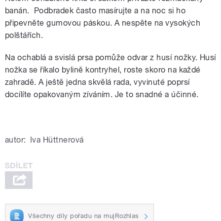
banán. Podbradek často masírujte a na noc si ho
připevněte gumovou páskou. A nespěte na vysokých
polštářích.
Na ochablá a svislá prsa pomůže odvar z husí nožky. Husí
nožka se říkalo bylině kontryhel, roste skoro na každé
zahradě. A ještě jedna skvělá rada, vyvinuté poprsí
docílíte opakovaným zíváním. Je to snadné a účinné.
autor:
Iva Hüttnerová
Všechny díly pořadu na mujRozhlas