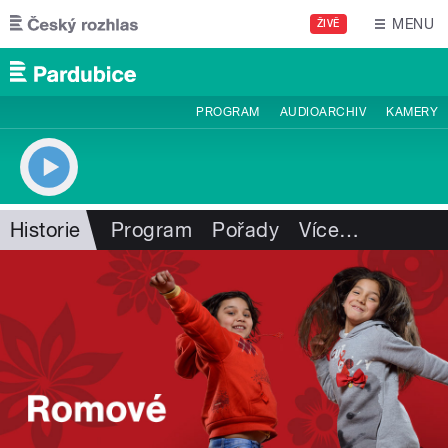
Přejít k hlavnímu obsahu
MENU
ŽIVĚ
PROGRAM
AUDIOARCHIV
KAMERY
Historie
Program
Pořady
Více
…