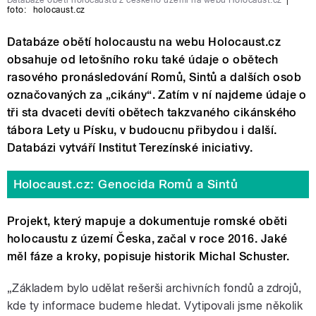
foto:
holocaust.cz
Databáze obětí holocaustu na webu Holocaust.cz
obsahuje od letošního roku také údaje o obětech
rasového pronásledování Romů, Sintů a dalších osob
označovaných za „cikány“. Zatím v ní najdeme údaje o
tři sta dvaceti devíti obětech takzvaného cikánského
tábora Lety u Písku, v budoucnu přibydou i další.
Databázi vytváří Institut Terezínské iniciativy.
Holocaust.cz: Genocida Romů a Sintů
Projekt, který mapuje a dokumentuje romské oběti
holocaustu z území Česka,
začal v roce 2016. Jaké
měl fáze a kroky, popisuje historik Michal Schuster.
„Základem bylo udělat rešerši archivních fondů a zdrojů,
kde ty informace budeme hledat. Vytipovali jsme několik