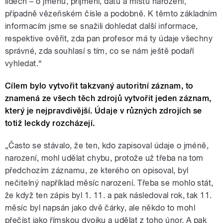
lidech – o jménu, příjmení, datu a místu narození,
případně vězeňském čísle a podobně. K těmto základním
informacím jsme se snažili dohledat další informace,
respektive ověřit, zda pan profesor má ty údaje všechny
správné, zda souhlasí s tím, co se nám ještě podaří
vyhledat.“
Cílem bylo vytvořit takzvaný autoritní záznam, to
znamená ze všech těch zdrojů vytvořit jeden záznam,
který je nejpravdivější. Údaje v různých zdrojích se
totiž leckdy rozcházejí.
„Často se stávalo, že ten, kdo zapisoval údaje o jméně,
narození, mohl udělat chybu, protože už třeba na tom
předchozím záznamu, ze kterého on opisoval, byl
nečitelný například měsíc narození. Třeba se mohlo stát,
že když ten zápis byl 1. 11. a pak následoval rok, tak 11.
měsíc byl napsán jako dvě čárky, ale někdo to mohl
přečíst jako římskou dvojku a udělat z toho únor. A pak