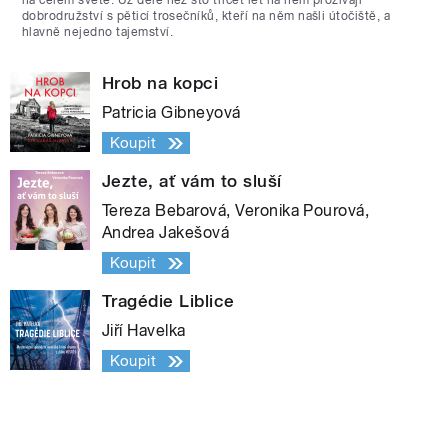
na celém světě. Už déle než sto třicet let na něm prožívají
dobrodružství s pěticí trosečníků, kteří na něm našli útočiště, a
hlavně nejedno tajemství.
Hrob na kopci
Patricia Gibneyová
Koupit
Jezte, ať vám to sluší
Tereza Bebarová, Veronika Pourová,
Andrea Jakešová
Koupit
Tragédie Liblice
Jiří Havelka
Koupit