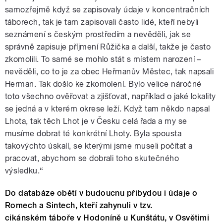
samozřejmě když se zapisovaly údaje v koncentračních
táborech, tak je tam zapisovali často lidé, kteří nebyli
seznámení s českým prostředím a nevěděli, jak se
správně zapisuje příjmení Růžička a další, takže je často
zkomolili. To samé se mohlo stát s místem narození –
nevěděli, co to je za obec Heřmanův Městec, tak napsali
Herman. Tak došlo ke zkomolení. Bylo velice náročné
toto všechno ověřovat a zjišťovat, například o jaké lokality
se jedná a v kterém okrese leží. Když tam někdo napsal
Lhota, tak těch Lhot je v Česku celá řada a my se
musíme dobrat té konkrétní Lhoty. Byla spousta
takovýchto úskalí, se kterými jsme museli počítat a
pracovat, abychom se dobrali toho skutečného
výsledku.“
Do databáze obětí v budoucnu přibydou i údaje o
Romech a Sintech, kteří zahynuli v tzv.
cikánském táboře v Hodoníně u Kunštátu, v Osvětimi