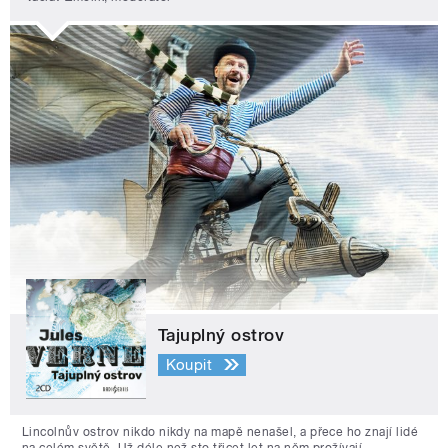
Tajuplný ostrov
Koupit
Lincolnův ostrov nikdo nikdy na mapě nenašel, a přece ho znají lidé