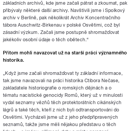
základních archivů, kde jsme začali pátrat a zkoumat, pak
přibývaly některé další archivy. Navštívili jsme i Spolkový
archiv v Berlíně, pak několikrát Archiv Koncentračního
tábora Auschwitz-Birkenau v polské Osvětimi, což byl
zásadní výzkum. Začali jsme postupně shromažďovat
jakékoliv osobní údaje o těch obětech.“
Přitom mohli navazovat už na starší práci významného
historika.
„Když jsme začali shromažďovat ty základní informace,
tak jsme navazovali na práci historika Ctibora Nečase,
zakladatele historiografie o romských dějinách a o
tématu nacistické genocidy Romů, který už v minulosti
vydal seznamy vězňů těch protektorátních cikánských
lágrů a také těch, kteří z nich byli odtransportováni do
Osvětimi. Vycházeli jsme už z jeho předpřipravených
seznamů, takže jsme měli nějakou představu o těch