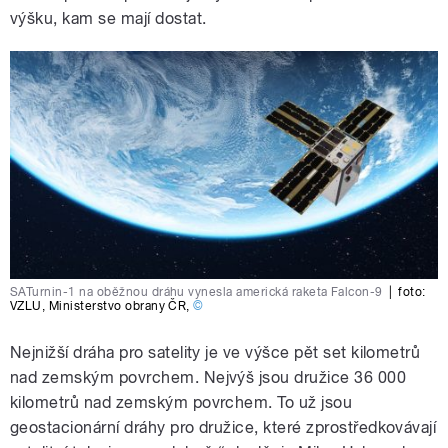
výšku, kam se mají dostat.
SATurnin-1 na oběžnou dráhu vynesla americká raketa Falcon-9
|
foto:
VZLU
,
Ministerstvo obrany ČR
,
©
Nejnižší dráha pro satelity je ve výšce pět set kilometrů
nad zemským povrchem. Nejvýš jsou družice 36 000
kilometrů nad zemským povrchem. To už jsou
geostacionární dráhy pro družice, které zprostředkovávají