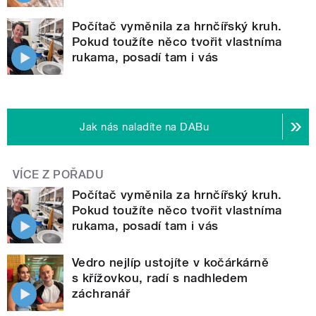
Počítač vyměnila za hrnčířský kruh.
Pokud toužíte něco tvořit vlastníma
rukama, posadí tam i vás
Jak nás naladíte na DABu
VÍCE Z POŘADU
Počítač vyměnila za hrnčířský kruh.
Pokud toužíte něco tvořit vlastníma
rukama, posadí tam i vás
Vedro nejlíp ustojíte v kočárkárně
s křížovkou, radí s nadhledem
záchranář