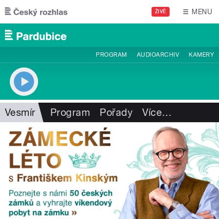
Přejít k hlavnímu obsahu
MENU
ŽIVĚ
PROGRAM
AUDIOARCHIV
KAMERY
Vesmír
Program
Pořady
Více
…