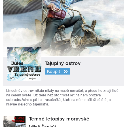
Tajuplný ostrov
Koupit
Lincolnův ostrov nikdo nikdy na mapě nenašel, a přece ho znají lidé
na celém světě. Už déle než sto třicet let na něm prožívají
dobrodružství s pěticí trosečníků, kteří na něm našli útočiště, a
hlavně nejedno tajemství.
Temné letopisy moravské