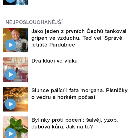
NEJPOSLOUCHANĚJŠÍ
Jako jeden z prvních Čechů tankoval
gripen ve vzduchu. Teď velí Správě
letiště Pardubice
Dva kluci ve vlaku
Slunce pálící i fata morgana. Písničky
o vedru a horkém počasí
Bylinky proti pocení: šalvěj, yzop,
dubová kůra. Jak na to?