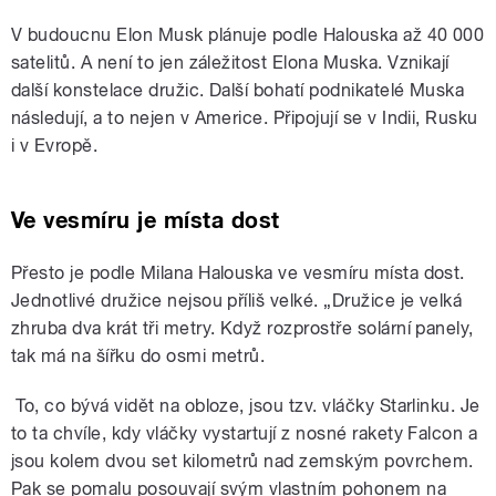
V budoucnu Elon Musk plánuje podle Halouska až 40 000
satelitů. A není to jen záležitost Elona Muska. Vznikají
další konstelace družic. Další bohatí podnikatelé Muska
následují, a to nejen v Americe. Připojují se v Indii, Rusku
i v Evropě.
Ve vesmíru je místa dost
Přesto je podle Milana Halouska ve vesmíru místa dost.
Jednotlivé družice nejsou příliš velké. „Družice je velká
zhruba dva krát tři metry. Když rozprostře solární panely,
tak má na šířku do osmi metrů.
To, co bývá vidět na obloze, jsou tzv. vláčky Starlinku. Je
to ta chvíle, kdy vláčky vystartují z nosné rakety Falcon a
jsou kolem dvou set kilometrů nad zemským povrchem.
Pak se pomalu posouvají svým vlastním pohonem na