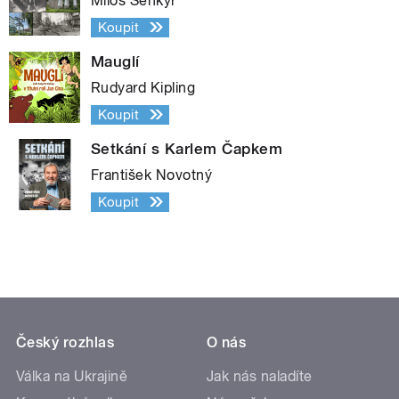
Miloš Šenkýř
Koupit
Mauglí
Rudyard Kipling
Koupit
Setkání s Karlem Čapkem
František Novotný
Koupit
Český rozhlas
O nás
Válka na Ukrajině
Jak nás naladíte