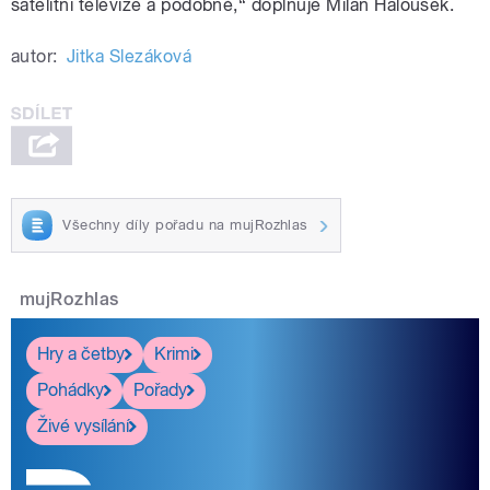
satelitní televize a podobně,“ doplňuje Milan Halousek.
autor:
Jitka Slezáková
Všechny díly pořadu na mujRozhlas
mujRozhlas
Hry a četby
Krimi
Pohádky
Pořady
Živé vysílání