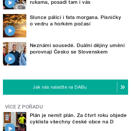
rukama, posadí tam i vás
Slunce pálící i fata morgana. Písničky
o vedru a horkém počasí
Neznámí sousedé. Duální dějiny umění
porovnají Česko se Slovenskem
Jak nás naladíte na DABu
VÍCE Z POŘADU
Plán je nemít plán. Za čtvrt roku objede
cyklista všechny české obce na D