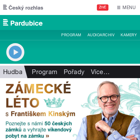
Přejít k hlavnímu obsahu
MENU
ŽIVĚ
PROGRAM
AUDIOARCHIV
KAMERY
Hudba
Program
Pořady
Více
…