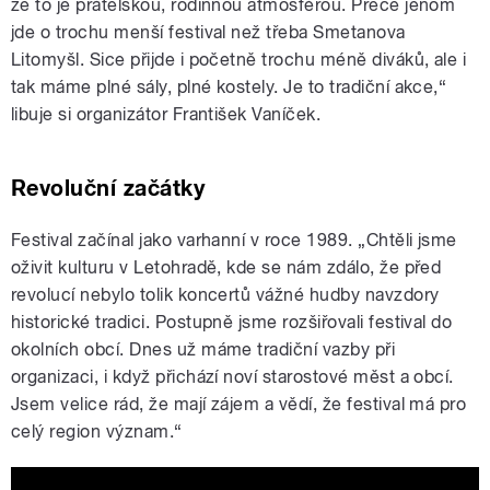
že to je přátelskou, rodinnou atmosférou. Přece jenom
jde o trochu menší festival než třeba Smetanova
Litomyšl. Sice přijde i početně trochu méně diváků, ale i
tak máme plné sály, plné kostely. Je to tradiční akce,“
libuje si organizátor František Vaníček.
Revoluční začátky
Festival začínal jako varhanní v roce 1989. „Chtěli jsme
oživit kulturu v Letohradě, kde se nám zdálo, že před
revolucí nebylo tolik koncertů vážné hudby navzdory
historické tradici. Postupně jsme rozšiřovali festival do
okolních obcí. Dnes už máme tradiční vazby při
organizaci, i když přichází noví starostové měst a obcí.
Jsem velice rád, že mají zájem a vědí, že festival má pro
celý region význam.“