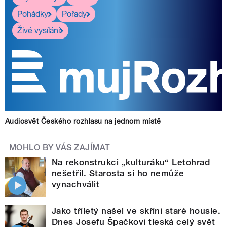
Pohádky
Pořady
Živé vysílání
Audiosvět Českého rozhlasu na jednom místě
MOHLO BY VÁS ZAJÍMAT
Na rekonstrukci „kulturáku“ Letohrad
nešetřil. Starosta si ho nemůže
vynachválit
Jako tříletý našel ve skříni staré housle.
Dnes Josefu Špačkovi tleská celý svět