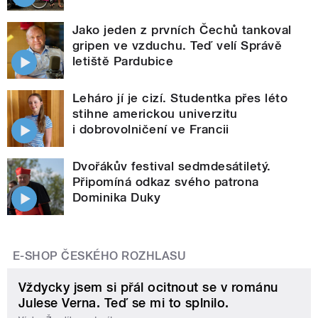
Jako jeden z prvních Čechů tankoval
gripen ve vzduchu. Teď velí Správě
letiště Pardubice
Leháro jí je cizí. Studentka přes léto
stihne americkou univerzitu
i dobrovolničení ve Francii
Dvořákův festival sedmdesátiletý.
Připomíná odkaz svého patrona
Dominika Duky
E-SHOP ČESKÉHO ROZHLASU
Vždycky jsem si přál ocitnout se v románu
Julese Verna. Teď se mi to splnilo.