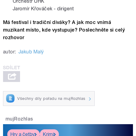
Orchestr UHK
Jaromír Křováček - dirigent
Má festival i tradiční diváky? A jak moc vnímá
muzikant místo, kde vystupuje? Poslechněte si celý
rozhovor
autor:
Jakub Malý
Všechny díly pořadu na mujRozhlas
mujRozhlas
Hry a četby
Krimi