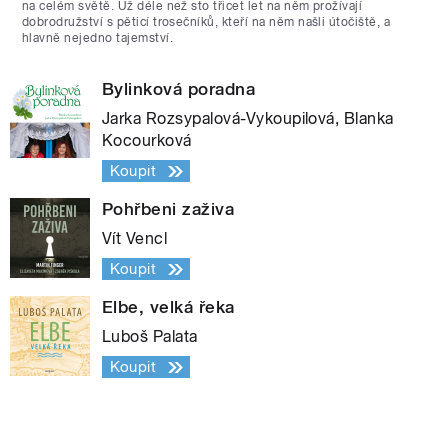
na celém světě. Už déle než sto třicet let na něm prožívají
dobrodružství s pěticí trosečníků, kteří na něm našli útočiště, a
hlavně nejedno tajemství.
Bylinková poradna
Jarka Rozsypalová-Vykoupilová, Blanka
Kocourková
Koupit
Pohřbeni zaživa
Vít Vencl
Koupit
Elbe, velká řeka
Luboš Palata
Koupit