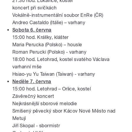
21:30 hod. Lukavice, kostel
koncert při svíčkách
Vokálně-instrumentální soubor EnRe (ČR)
Andreo Castaldo (Itálie) – varhany
Sobota 6. června
15:00 hod. Králíky, klášter
Maria Perucka (Polsko) – housle
Roman Perucki (Polsko) - varhany
18:00 hod. Letohrad, kostel svatého Václava
varhanní mše
Hsiao-yu Yu Taiwan (Taiwan) - varhany
Neděle 7. června
15:00 hod. Letohrad – Orlice, kostel
Závěrečný koncert
Nejkrásnější sborové melodie
Smíšený pěvecký sbor Kácov Nové Město nad
Metují
Jiří Skopal - sbormistr