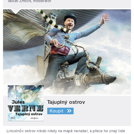
Václav Žmolík, moderátor
Tajuplný ostrov
Koupit
Lincolnův ostrov nikdo nikdy na mapě nenašel, a přece ho znají lidé