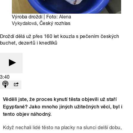
Výroba droždí | Foto:
Alena
Vykydalová
, Český rozhlas
Droždí dělá už přes 160 let kouzla s pečením českých
buchet, dezertů i knedlíků
3:40
Věděli jste, že proces kynutí těsta objevili už staří
Egypťané? Jako mnoho jiných užitečných věcí, byl i
tento objev náhodný.
Když nechali lidé těsto na placky na slunci delší dobu,