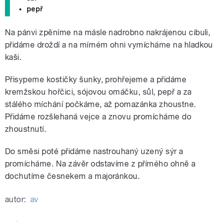
pepř
Na pánvi zpěníme na másle nadrobno nakrájenou cibuli,
přidáme droždí a na mírném ohni vymícháme na hladkou
kaši.
Přisypeme kostičky šunky, prohřejeme a přidáme
kremžskou hořčici, sójovou omáčku, sůl, pepř a za
stálého míchání počkáme, až pomazánka zhoustne.
Přidáme rozšlehaná vejce a znovu promícháme do
zhoustnutí.
Do směsi poté přidáme nastrouhaný uzený sýr a
promícháme. Na závěr odstavíme z přímého ohně a
dochutíme česnekem a majoránkou.
autor:
av