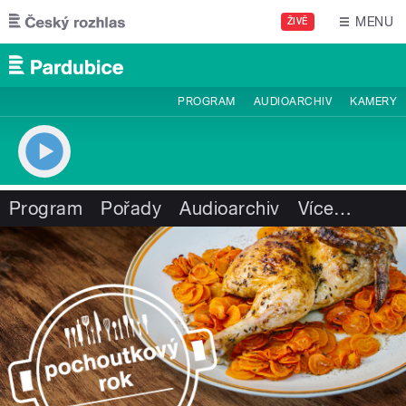
Přejít k hlavnímu obsahu
MENU
ŽIVĚ
PROGRAM
AUDIOARCHIV
KAMERY
Program
Pořady
Audioarchiv
Více
…