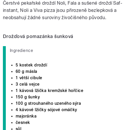
Čerstvé pekařské droždí Noli, Fala a sušené droždí Saf-
instant, Noli a Viva pizza jsou přirozeně bezlepková a
neobsahují žádné suroviny živočišného původu.
Drožďová pomazánka šunková
Ingredience
5 kostek droždí
60 g másla
1 větší cibule
3 celá vejce
1 kávová lžička kremžské hořčice
150 g šunky
100 g strouhaného uzeného sýra
4 kávové lžičky sójové omáčky
majoránka
česnek
sůl