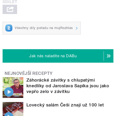
Všechny díly pořadu na mujRozhlas
Jak nás naladíte na DABu
NEJNOVĚJŠÍ RECEPTY
Záhorácké závitky s chlupatými
knedlíky od Jaroslava Sapíka jsou jako
vepřo zelo v závitku
Lovecký salám Češi znají už 100 let