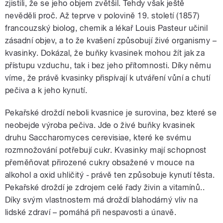
zjistili, že se jeho objem zvětšil. Tehdy však ještě
nevěděli proč. Až teprve v polovině 19. století (1857)
francouzský biolog, chemik a lékař Louis Pasteur učinil
zásadní objev, a to že kvašení způsobují živé organismy –
kvasinky. Dokázal, že buňky kvasinek mohou žít jak za
přístupu vzduchu, tak i bez jeho přítomnosti. Díky němu
víme, že právě kvasinky přispívají k utváření vůní a chutí
pečiva a k jeho kynutí.
Pekařské droždí neboli kvasnice je surovina, bez které se
neobejde výroba pečiva. Jde o živé buňky kvasinek
druhu Saccharomyces cerevisiae, které ke svému
rozmnožování potřebují cukr. Kvasinky mají schopnost
přeměňovat přirozené cukry obsažené v mouce na
alkohol a oxid uhličitý - právě ten způsobuje kynutí těsta.
Pekařské droždí je zdrojem celé řady živin a vitamínů..
Díky svým vlastnostem má droždí blahodárný vliv na
lidské zdraví – pomáhá při nespavosti a únavě.