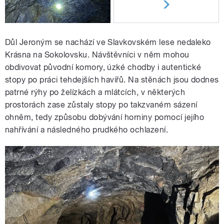
Důl Jeroným se nachází ve Slavkovském lese nedaleko
Krásna na Sokolovsku. Návštěvníci v něm mohou
obdivovat původní komory, úzké chodby i autentické
stopy po práci tehdejších havířů. Na stěnách jsou dodnes
patrné rýhy po želízkách a mlátcích, v některých
prostorách zase zůstaly stopy po takzvaném sázení
ohněm, tedy způsobu dobývání horniny pomocí jejího
nahřívání a následného prudkého ochlazení.