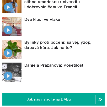
stihne americkou univerzitu
i dobrovolničení ve Francii
Dva kluci ve vlaku
Bylinky proti pocení: šalvěj, yzop,
dubová kůra. Jak na to?
Daniela Pražanová: Pošetilost
Jak nás naladíte na DABu