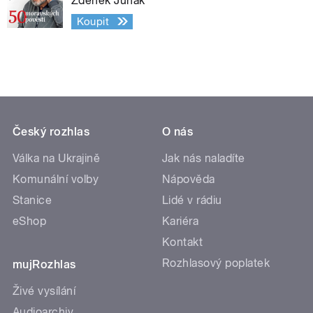
Zdeněk Junák
Koupit
Český rozhlas
O nás
Válka na Ukrajině
Jak nás naladíte
Komunální volby
Nápověda
Stanice
Lidé v rádiu
eShop
Kariéra
Kontakt
Rozhlasový poplatek
mujRozhlas
Živé vysílání
Audioarchiv