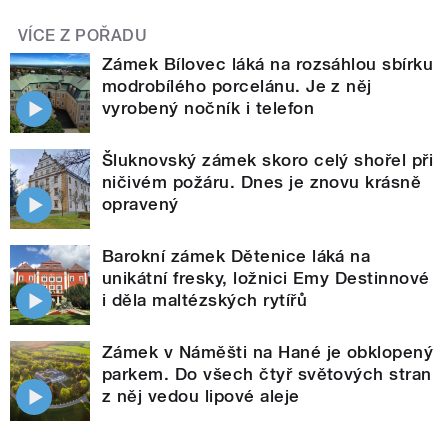
VÍCE Z POŘADU
Zámek Bílovec láká na rozsáhlou sbírku
modrobílého porcelánu. Je z něj
vyrobený nočník i telefon
Šluknovský zámek skoro celý shořel při
ničivém požáru. Dnes je znovu krásně
opravený
Barokní zámek Dětenice láká na
unikátní fresky, ložnici Emy Destinnové
i děla maltézských rytířů
Zámek v Náměšti na Hané je obklopený
parkem. Do všech čtyř světových stran
z něj vedou lipové aleje