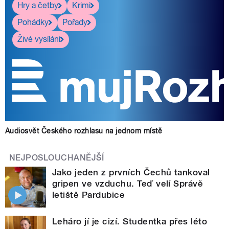
Hry a četby
Krimi
Pohádky
Pořady
Živé vysílání
Audiosvět Českého rozhlasu na jednom místě
NEJPOSLOUCHANĚJŠÍ
Jako jeden z prvních Čechů tankoval
gripen ve vzduchu. Teď velí Správě
letiště Pardubice
Leháro jí je cizí. Studentka přes léto