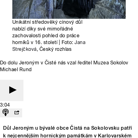
Unikátní středověký cínový důl
nabízí díky své mimořádné
zachovalosti pohled do práce
horníků v 16. století | Foto:
Jana
Strejčková
, Český rozhlas
Do dolu Jeroným v Čisté nás vzal ředitel Muzea Sokolov
Michael Rund
3:04
Důl Jeroným u bývalé obce Čistá na Sokolovsku patří
k nejcennějším hornickým památkám v Karlovarském