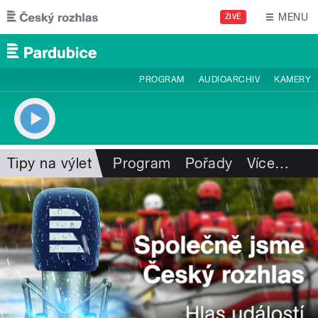
Přejít k hlavnímu obsahu
MENU
ŽIVĚ
PROGRAM
AUDIOARCHIV
KAMERY
Tipy na výlet
Program
Pořady
Více
…