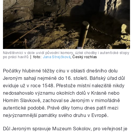
Návštěvníci v dole uvidí původní komory, úzké chodby i autentické stopy
po práci havířů
|
foto:
Jana Strejčková
,
Český rozhlas
Počátky hlubinné těžby cínu v oblasti dnešního dolu
Jeroným sahají nejméně do 16. století. Báňský úřad důl
eviduje už v roce 1548. Přestože místní naleziště nikdy
nedosahovalo významu okolních dolů v Krásně nebo
Horním Slavkově, zachoval se Jeroným v mimořádně
autentické podobě. Právě díky tomu dnes patří mezi
nejvýznamnější památky svého druhu v Evropě.
Důl Jeroným spravuje Muzeum Sokolov, pro veřejnost je