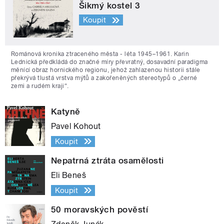
Šikmý kostel 3
Koupit
Románová kronika ztraceného města - léta 1945–1961. Karin
Lednická předkládá do značné míry převratný, dosavadní paradigma
měnící obraz hornického regionu, jehož zahlazenou historii stále
překrývá tlustá vrstva mýtů a zakořeněných stereotypů o „černé
zemi a rudém kraji“.
Katyně
Pavel Kohout
Koupit
Nepatrná ztráta osamělosti
Eli Beneš
Koupit
50 moravských pověstí