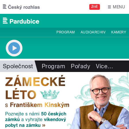
Přejít k hlavnímu obsahu
MENU
ŽIVĚ
PROGRAM
AUDIOARCHIV
KAMERY
Společnost
Program
Pořady
Více
…