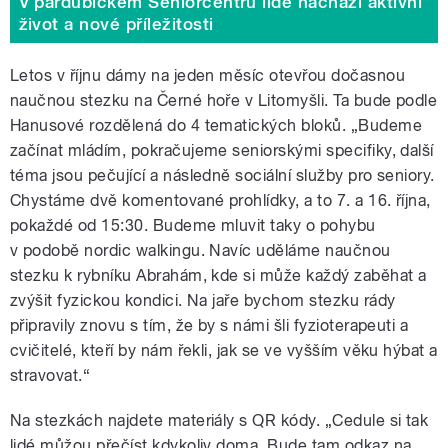
V pardubickém Seniorcentru lidé nachází aktivní
život a nové příležitosti
Letos v říjnu dámy na jeden měsíc otevřou dočasnou
naučnou stezku na Černé hoře v Litomyšli. Ta bude podle
Hanusové rozdělená do 4 tematických bloků. „Budeme
začínat mládím, pokračujeme seniorskými specifiky, další
téma jsou pečující a následně sociální služby pro seniory.
Chystáme dvě komentované prohlídky, a to 7. a 16. října,
pokaždé od 15:30. Budeme mluvit taky o pohybu
v podobě nordic walkingu. Navíc uděláme naučnou
stezku k rybníku Abrahám, kde si může každý zaběhat a
zvýšit fyzickou kondici. Na jaře bychom stezku rády
připravily znovu s tím, že by s námi šli fyzioterapeuti a
cvičitelé, kteří by nám řekli, jak se ve vyšším věku hýbat a
stravovat.“
Na stezkách najdete materiály s QR kódy. „Cedule si tak
lidé můžou přečíst kdykoliv doma. Bude tam odkaz na