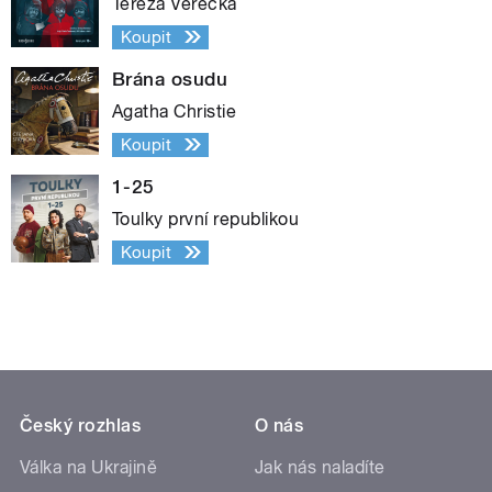
Tereza Verecká
Koupit
Brána osudu
Agatha Christie
Koupit
1-25
Toulky první republikou
Koupit
Český rozhlas
O nás
Válka na Ukrajině
Jak nás naladíte