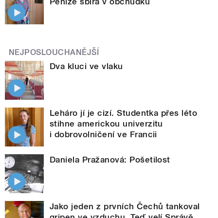
Peníze sbírá v obchůdku
NEJPOSLOUCHANĚJŠÍ
Dva kluci ve vlaku
Leháro jí je cizí. Studentka přes léto
stihne americkou univerzitu
i dobrovolničení ve Francii
Daniela Pražanová: Pošetilost
Jako jeden z prvních Čechů tankoval
gripen ve vzduchu. Teď velí Správě