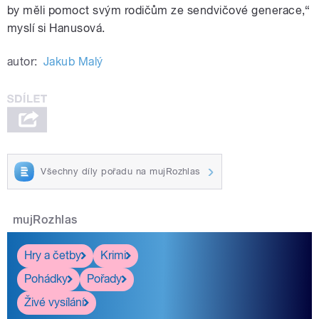
by měli pomoct svým rodičům ze sendvičové generace,“
myslí si Hanusová.
autor:
Jakub Malý
Všechny díly pořadu na mujRozhlas
mujRozhlas
Hry a četby
Krimi
Pohádky
Pořady
Živé vysílání