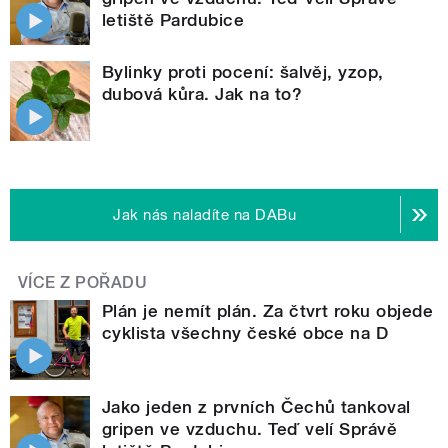
letiště Pardubice
Bylinky proti pocení: šalvěj, yzop,
dubová kůra. Jak na to?
Jak nás naladíte na DABu
VÍCE Z POŘADU
Plán je nemít plán. Za čtvrt roku objede
cyklista všechny české obce na D
Jako jeden z prvních Čechů tankoval
gripen ve vzduchu. Teď velí Správě