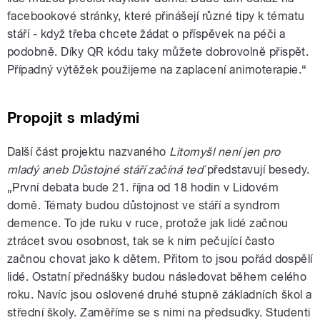
facebookové stránky, které přinášejí různé tipy k tématu
stáří - když třeba chcete žádat o příspěvek na péči a
podobně. Díky QR kódu taky můžete dobrovolně přispět.
Případný výtěžek použijeme na zaplacení animoterapie.“
Propojit s mladými
Další část projektu nazvaného
Litomyšl není jen pro
mladý aneb Důstojné stáří začíná teď
představují besedy.
„První debata bude 21. října od 18 hodin v Lidovém
domě. Tématy budou důstojnost ve stáří a syndrom
demence. To jde ruku v ruce, protože jak lidé začnou
ztrácet svou osobnost, tak se k nim pečující často
začnou chovat jako k dětem. Přitom to jsou pořád dospělí
lidé. Ostatní přednášky budou následovat během celého
roku. Navíc jsou oslovené druhé stupně základních škol a
střední školy. Zaměříme se s nimi na předsudky. Studenti