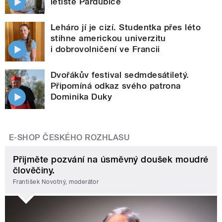
letiště Pardubice
Leháro jí je cizí. Studentka přes léto
stihne americkou univerzitu
i dobrovolničení ve Francii
Dvořákův festival sedmdesátiletý.
Připomíná odkaz svého patrona
Dominika Duky
E-SHOP ČESKÉHO ROZHLASU
Přijměte pozvání na úsměvný doušek moudré
člověčiny.
František Novotný, moderátor