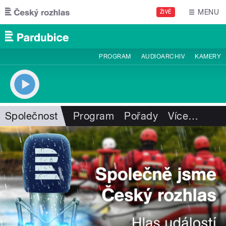
Přejít k hlavnímu obsahu
MENU
ŽIVĚ
PROGRAM
AUDIOARCHIV
KAMERY
Společnost
Program
Pořady
Více
…