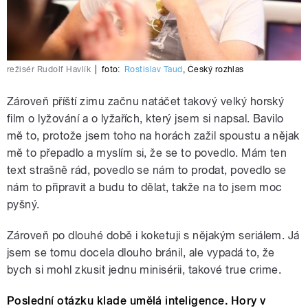
režisér Rudolf Havlík
|
foto:
Rostislav Taud
,
Český rozhlas
Zároveň příští zimu začnu natáčet takový velký horský
film o lyžování a o lyžařích, který jsem si napsal. Bavilo
mě to, protože jsem toho na horách zažil spoustu a nějak
mě to přepadlo a myslím si, že se to povedlo. Mám ten
text strašně rád, povedlo se nám to prodat, povedlo se
nám to připravit a budu to dělat, takže na to jsem moc
pyšný.
Zároveň po dlouhé době i koketuji s nějakým seriálem. Já
jsem se tomu docela dlouho bránil, ale vypadá to, že
bych si mohl zkusit jednu minisérii, takové true crime.
Poslední otázku klade umělá inteligence. Hory v