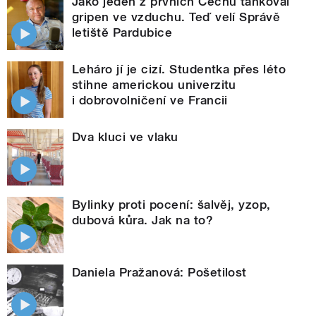
Jako jeden z prvních Čechů tankoval
gripen ve vzduchu. Teď velí Správě
letiště Pardubice
Leháro jí je cizí. Studentka přes léto
stihne americkou univerzitu
i dobrovolničení ve Francii
Dva kluci ve vlaku
Bylinky proti pocení: šalvěj, yzop,
dubová kůra. Jak na to?
Daniela Pražanová: Pošetilost