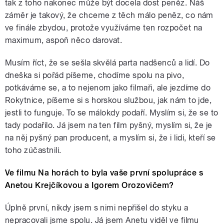
tak z toho nakonec může být docela dost peněz. Náš
záměr je takový, že chceme z těch málo peněz, co nám
ve finále zbydou, protože využíváme ten rozpočet na
maximum, aspoň něco darovat.
Musím říct, že se sešla skvělá parta nadšenců a lidí. Do
dneška si pořád píšeme, chodíme spolu na pivo,
potkáváme se, a to nejenom jako filmaři, ale jezdíme do
Rokytnice, píšeme si s horskou službou, jak nám to jde,
jestli to funguje. To se málokdy podaří. Myslím si, že se to
tady podařilo. Já jsem na ten film pyšný, myslím si, že je
na něj pyšný pan producent, a myslím si, že i lidi, kteří se
toho zúčastnili.
Ve filmu Na horách to byla vaše první spolupráce s
Anetou Krejčíkovou a Igorem Orozovičem?
Úplně první, nikdy jsem s nimi nepřišel do styku a
nepracovali jsme spolu. Já jsem Anetu viděl ve filmu