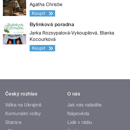
Agatha Christie
Koupit
Bylinková poradna
Jarka Rozsypalová-Vykoupilová, Blanka
Kocourková
Koupit
Český rozhlas
O nás
Válka na Ukrajině
Jak nás naladíte
Komunální volby
Nápověda
Stanice
Lidé v rádiu