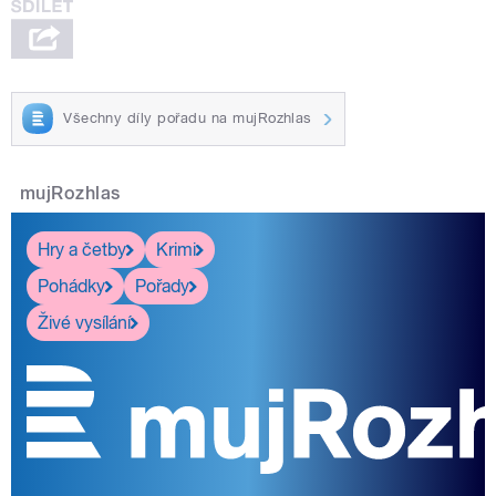
Všechny díly pořadu na mujRozhlas
mujRozhlas
Hry a četby
Krimi
Pohádky
Pořady
Živé vysílání