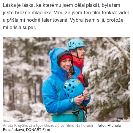
Láska je láska, ke kterému jsem dělal plakát, byla tam
ještě hrozně mladinká. Vím, že jsem ten film tenkrát viděl
a přišla mi hodně talentovaná. Vybral jsem si ji, protože
mi přišla super.
Aneta Krejčíková a Igor Orozovič ve filmu Na horách
|
foto:
Michala
Rusaňuková
,
DONART Film