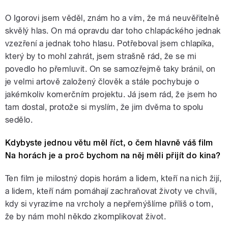
O Igorovi jsem věděl, znám ho a vím, že má neuvěřitelně
skvělý hlas. On má opravdu dar toho chlapáckého jednak
vzezření a jednak toho hlasu. Potřeboval jsem chlapíka,
který by to mohl zahrát, jsem strašně rád, že se mi
povedlo ho přemluvit. On se samozřejmě taky bránil, on
je velmi artově založený člověk a stále pochybuje o
jakémkoliv komerčním projektu. Já jsem rád, že jsem ho
tam dostal, protože si myslím, že jim dvěma to spolu
sedělo.
Kdybyste jednou větu měl říct, o čem hlavně váš film
Na horách je a proč bychom na něj měli přijít do kina?
Ten film je milostný dopis horám a lidem, kteří na nich žijí,
a lidem, kteří nám pomáhají zachraňovat životy ve chvíli,
kdy si vyrazíme na vrcholy a nepřemýšlíme příliš o tom,
že by nám mohl někdo zkomplikovat život.