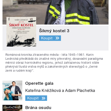
Šikmý kostel 3
Koupit
Románová kronika ztraceného města - léta 1945–1961. Karin
Lednická předkládá do značné míry převratný, dosavadní paradigma
měnící obraz hornického regionu, jehož zahlazenou historii stále
překrývá tlustá vrstva mýtů a zakořeněných stereotypů o „černé
zemi a rudém kraji“.
Operette gala
Kateřina Kněžíková a Adam Plachetka
Koupit
Brána osudu