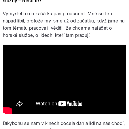
služby – Rescue?
Vymyslel to na začátku pan producent. Mně se ten
nápad líbil, protože my jsme už od začátku, když jsme na
tom tématu pracovali, věděli, že chceme natáčet o
horské službě, o lidech, kteří tam pracují.
Na horách (2025) CZ HD nový trailer
Díkybohu se nám v kinech docela daří a lidi na nás chodí,