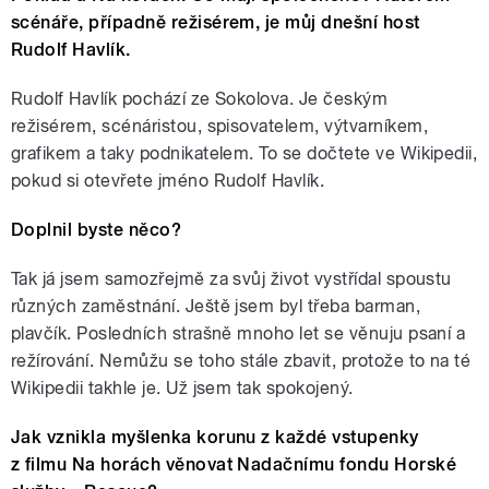
scénáře, případně režisérem, je můj dnešní host
Rudolf Havlík.
Rudolf Havlík pochází ze Sokolova. Je českým
režisérem, scénáristou, spisovatelem, výtvarníkem,
grafikem a taky podnikatelem. To se dočtete ve Wikipedii,
pokud si otevřete jméno Rudolf Havlík.
Doplnil byste něco?
Tak já jsem samozřejmě za svůj život vystřídal spoustu
různých zaměstnání. Ještě jsem byl třeba barman,
plavčík. Posledních strašně mnoho let se věnuju psaní a
režírování. Nemůžu se toho stále zbavit, protože to na té
Wikipedii takhle je. Už jsem tak spokojený.
Jak vznikla myšlenka korunu z každé vstupenky
z filmu Na horách věnovat Nadačnímu fondu Horské