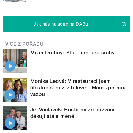
Jak nás naladíte na DABu
VÍCE Z POŘADU
Milan Drobný: Stáří není pro sraby
Monika Leová: V restauraci jsem
šťastnější než v televizi. Mám zpětnou
vazbu
Jiří Václavek: Hosté mi za pozvání
děkují stále méně