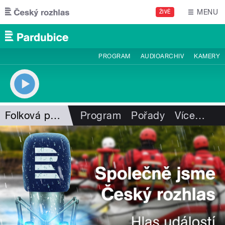
Přejít k hlavnímu obsahu
MENU
ŽIVĚ
PROGRAM
AUDIOARCHIV
KAMERY
Folková pohlazení
Program
Pořady
Více
…