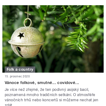
Folk a country
15. prosinec 2020
Vánoce folkové, smutné... covidové...
Je více než zřejmé, že ten podivný asijský bacil,
poznamená mnoho tradičních setkání. O atmosféře
vánočních trhů nebo koncertů si můžeme nechat jen
zdát.