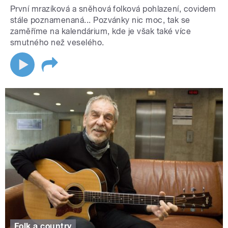
První mrazíková a sněhová folková pohlazení, covidem
stále poznamenaná... Pozvánky nic moc, tak se
zaměříme na kalendárium, kde je však také více
smutného než veselého.
Folk a country