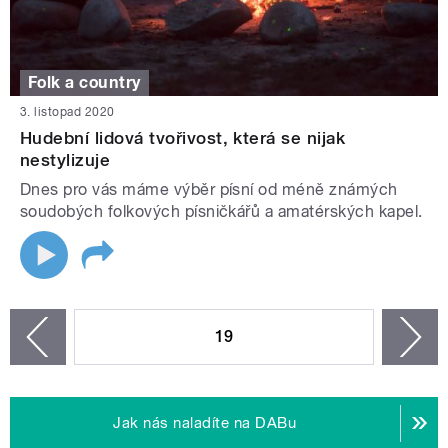
Folk a country
3. listopad 2020
Hudební lidová tvořivost, která se nijak
nestylizuje
Dnes pro vás máme výběr písní od méně známých
soudobých folkových písničkářů a amatérských kapel.
STRÁNKY
19
n
zí
Jak nás naladíte na DABu