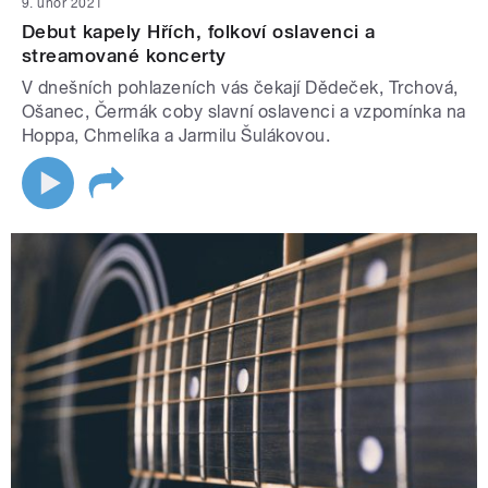
9. únor 2021
Debut kapely Hřích, folkoví oslavenci a
streamované koncerty
V dnešních pohlazeních vás čekají Dědeček, Trchová,
Ošanec, Čermák coby slavní oslavenci a vzpomínka na
Hoppa, Chmelíka a Jarmilu Šulákovou.