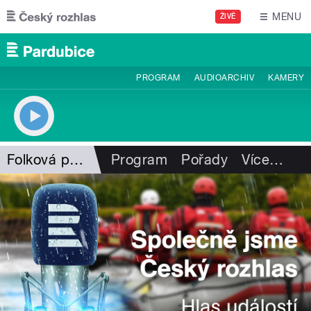
Přejít k hlavnímu obsahu
MENU
ŽIVĚ
PROGRAM
AUDIOARCHIV
KAMERY
Folková pohlazení
Program
Pořady
Více
…