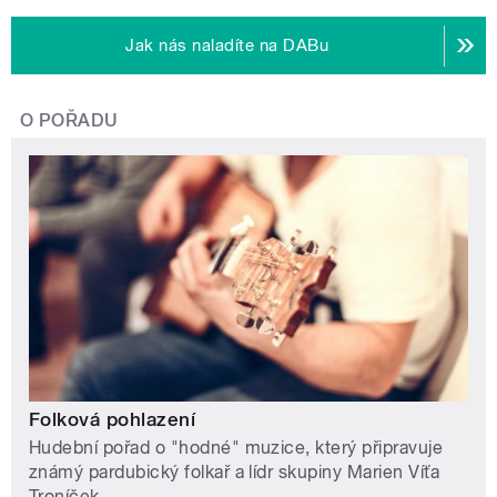
Jak nás naladíte na DABu
O POŘADU
Folková pohlazení
Hudební pořad o "hodné" muzice, který připravuje
známý pardubický folkař a lídr skupiny Marien Víťa
Troníček.