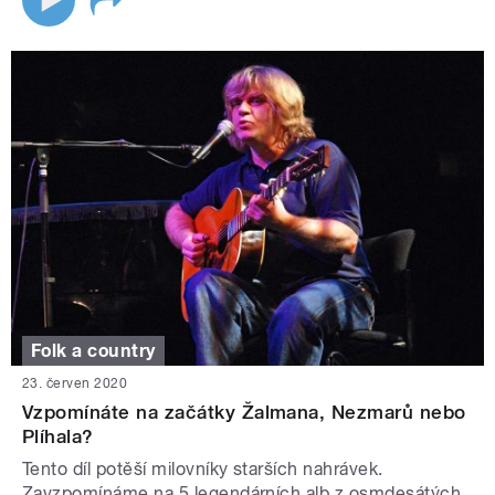
Folk a country
23. červen 2020
Vzpomínáte na začátky Žalmana, Nezmarů nebo
Plíhala?
Tento díl potěší milovníky starších nahrávek.
Zavzpomínáme na 5 legendárních alb z osmdesátých