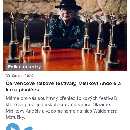
Folk a country
30. červen 2020
Červencové folkové festivaly, Mišíkovi Andělé a
kupa písniček
Máme pro vás souhrnný přehled folkových festivalů,
které se přeci jen uskuteční v červenci. Olavíme
Mišíkovy Anděly a vzpomeneme na hlas Waldemara
Matušky.