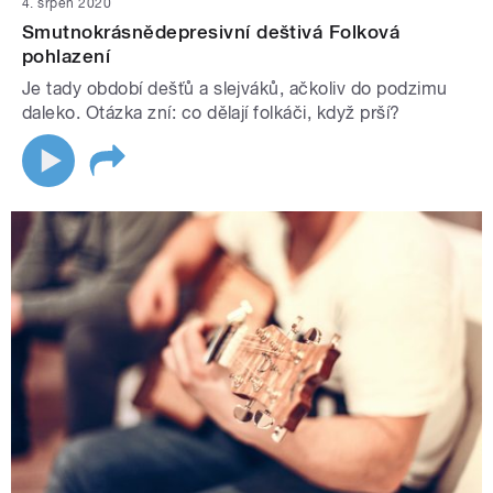
4. srpen 2020
Smutnokrásnědepresivní deštivá Folková
pohlazení
Je tady období dešťů a slejváků, ačkoliv do podzimu
daleko. Otázka zní: co dělají folkáči, když prší?