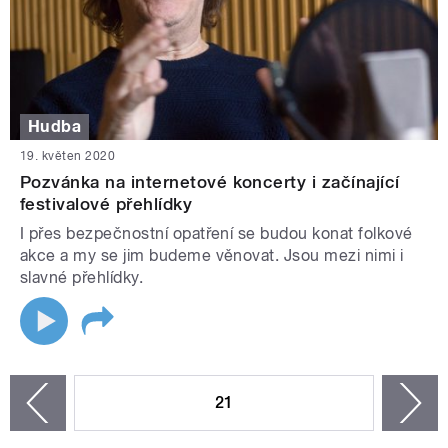
Hudba
19. květen 2020
Pozvánka na internetové koncerty i začínající
festivalové přehlídky
I přes bezpečnostní opatření se budou konat folkové
akce a my se jim budeme věnovat. Jsou mezi nimi i
slavné přehlídky.
STRÁNKY
21
n
zí