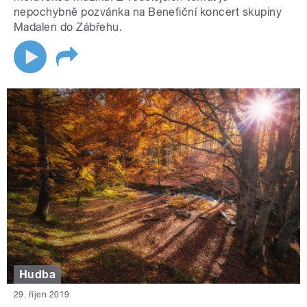
nepochybně pozvánka na Benefiční koncert skupiny
Madalen do Zábřehu.
Hudba
29. říjen 2019