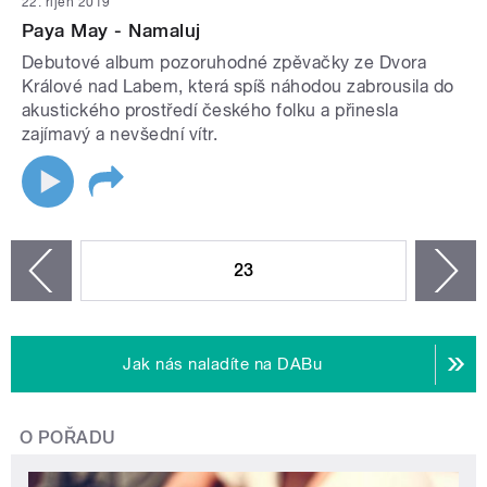
22. říjen 2019
Paya May - Namaluj
Debutové album pozoruhodné zpěvačky ze Dvora
Králové nad Labem, která spíš náhodou zabrousila do
akustického prostředí českého folku a přinesla
zajímavý a nevšední vítr.
STRÁNKY
23
n
zí
Jak nás naladíte na DABu
O POŘADU