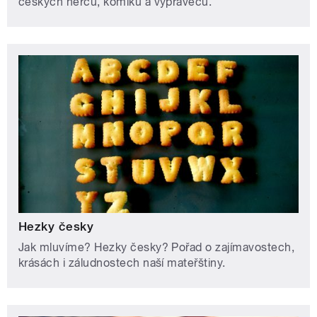
českých herců, komiků a vypravěčů.
Hezky česky
Jak mluvíme? Hezky česky? Pořad o zajímavostech,
krásách i záludnostech naší mateřštiny.