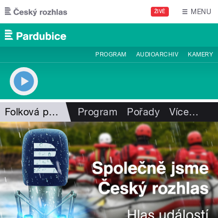
Přejít k hlavnímu obsahu
MENU
ŽIVĚ
PROGRAM
AUDIOARCHIV
KAMERY
Folková pohlazení
Program
Pořady
Více
…