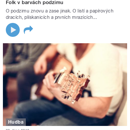
Folk v barvách podzimu
O podzimu znovu a zase jinak. O listí a papírových
dracích, plískanicích a prvních mrazících...
Hudba