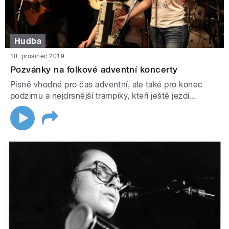
Hudba
10. prosinec 2019
Pozvánky na folkové adventní koncerty
Písně vhodné pro čas adventní, ale také pro konec
podzimu a nejdrsnější trampíky, kteří ještě jezdí...