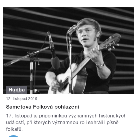
Hudba
12. listopad 2019
Sametová Folková pohlazení
17. listopad je připomínkou významných historických
událostí, při kterých významnou roli sehráli i písně
folkařů.