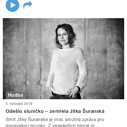
Hudba
5. listopad 2019
Odešlo sluníčko – zemřela Jitka Šuranská
Smrt Jitky Šuranské je moc smutná zpráva pro
moravskou muziku. Z veselejších témat je