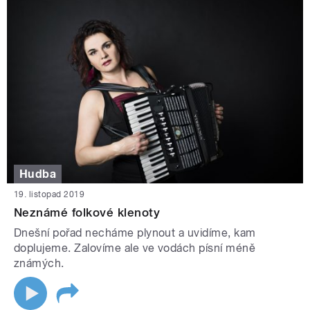
Hudba
19. listopad 2019
Neznámé folkové klenoty
Dnešní pořad necháme plynout a uvidíme, kam
doplujeme. Zalovíme ale ve vodách písní méně
známých.