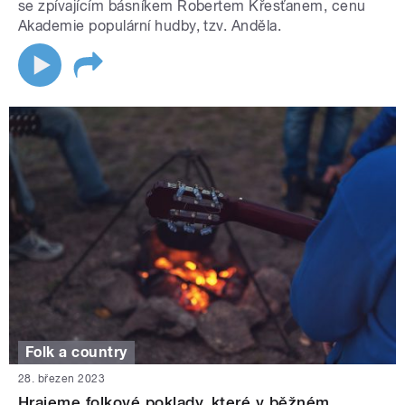
se zpívajícím básníkem Robertem Křesťanem, cenu
Akademie populární hudby, tzv. Anděla.
Folk a country
28. březen 2023
Hrajeme folkové poklady, které v běžném