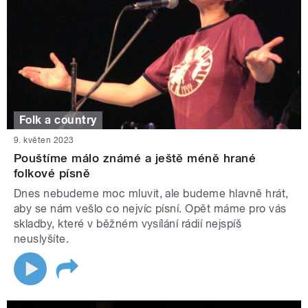
Folk a country
9. květen 2023
Pouštíme málo známé a ještě méně hrané
folkové písně
Dnes nebudeme moc mluvit, ale budeme hlavně hrát,
aby se nám vešlo co nejvíc písní. Opět máme pro vás
skladby, které v běžném vysílání rádií nejspíš
neuslyšíte.