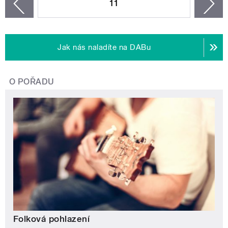
11
n
zí
Jak nás naladíte na DABu
O POŘADU
Folková pohlazení