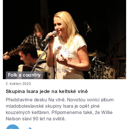
Folk a country
2. květen 2023
Skupina Isara jede na keltské vlně
Představíme desku Na vlně. Novotou vonící album
mladoboleslavské skupiny Isara je opět plné
kouzelných kelťáren. Připomeneme také, že Willie
Nelson slaví 90 let na světě.