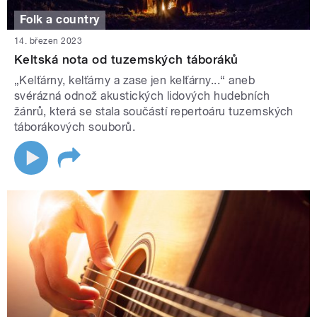
Folk a country
14. březen 2023
Keltská nota od tuzemských táboráků
„Kelťárny, kelťárny a zase jen kelťárny...“ aneb
svérázná odnož akustických lidových hudebních
žánrů, která se stala součástí repertoáru tuzemských
táborákových souborů.