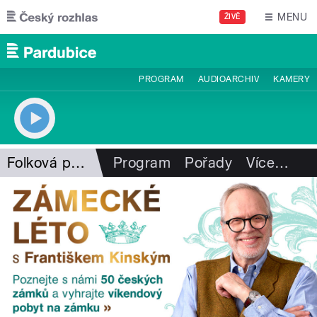
Přejít k hlavnímu obsahu
MENU
ŽIVĚ
PROGRAM
AUDIOARCHIV
KAMERY
Folková pohlazení
Program
Pořady
Více
…