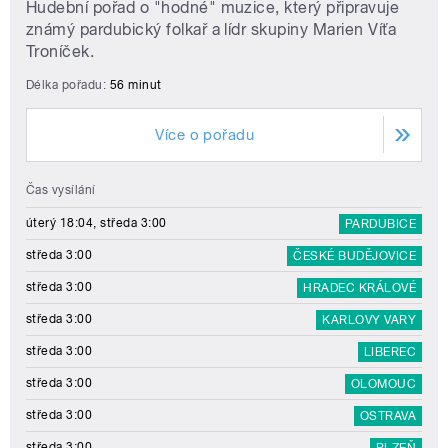
Hudební pořad o "hodné" muzice, který připravuje
známý pardubický folkař a lídr skupiny Marien Víťa
Troníček.
Délka pořadu:
56 minut
Více o pořadu
Čas vysílání
úterý 18:04, středa 3:00
PARDUBICE
středa 3:00
ČESKÉ BUDĚJOVICE
středa 3:00
HRADEC KRÁLOVÉ
středa 3:00
KARLOVY VARY
středa 3:00
LIBEREC
středa 3:00
OLOMOUC
středa 3:00
OSTRAVA
středa 3:00
PLZEŇ