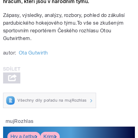
hráčům, kteří jsou v národním týmu.
Zápasy, výsledky, analýzy, rozbory, pohled do zákulisí
pardubického hokejového týmu.To vše se zkušeným
sportovním reportérem Českého rozhlasu Otou
Gutwirthem.
autor:
Ota Gutwirth
Všechny díly pořadu na mujRozhlas
mujRozhlas
Hry a četby
Krimi