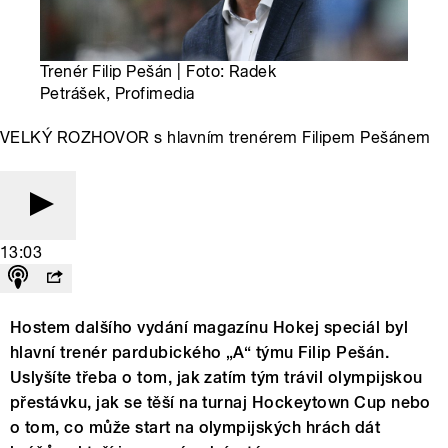
Trenér Filip Pešán | Foto: Radek
Petrášek, Profimedia
VELKÝ ROZHOVOR s hlavním trenérem Filipem Pešánem
13:03
Hostem dalšího vydání magazínu Hokej speciál byl
hlavní trenér pardubického „A“ týmu Filip Pešán.
Uslyšíte třeba o tom, jak zatím tým trávil olympijskou
přestávku, jak se těší na turnaj Hockeytown Cup nebo
o tom, co může start na olympijských hrách dát