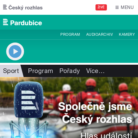
Přejít k hlavnímu obsahu
MENU
ŽIVĚ
PROGRAM
AUDIOARCHIV
KAMERY
Sport
Program
Pořady
Více
…