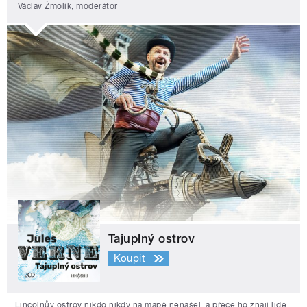
Václav Žmolík, moderátor
Tajuplný ostrov
Koupit
Lincolnův ostrov nikdo nikdy na mapě nenašel, a přece ho znají lidé