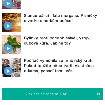
Slunce pálící i fata morgana. Písničky
o vedru a horkém počasí
Bylinky proti pocení: šalvěj, yzop,
dubová kůra. Jak na to?
Počítač vyměnila za hrnčířský kruh.
Pokud toužíte něco tvořit vlastníma
rukama, posadí tam i vás
Jak nás naladíte na DABu