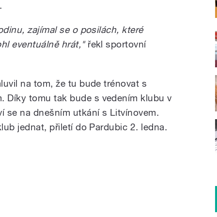
.
dinu, zajímal se o posilách, které
l eventuálně hrát,"
řekl sportovní
uvil na tom, že tu bude trénovat s
 Díky tomu tak bude s vedením klubu v
í se na dnešním utkání s Litvínovem.
ub jednat, přiletí do Pardubic 2. ledna.