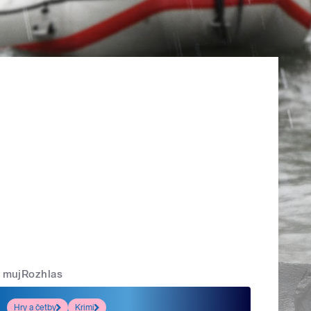
mujRozhlas
Hry a četby
Krimi