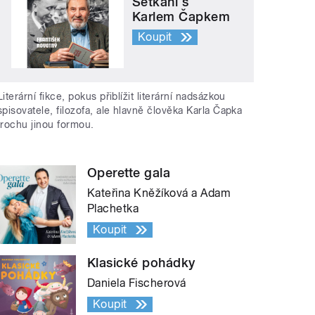
Setkání s
Karlem Čapkem
Koupit
Literární fikce, pokus přiblížit literární nadsázkou
spisovatele, filozofa, ale hlavně člověka Karla Čapka
trochu jinou formou.
Operette gala
Kateřina Kněžíková a Adam
Plachetka
Koupit
Klasické pohádky
Daniela Fischerová
Koupit