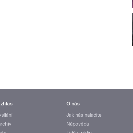
zhlas
O nás
ysílání
Jak nás naladíte
rchiv
Nápověda
sty
Lidé v rádiu