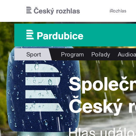
Přejít k hlavnímu obsahu
iRozhlas
Sport
Program
Pořady
Audioa