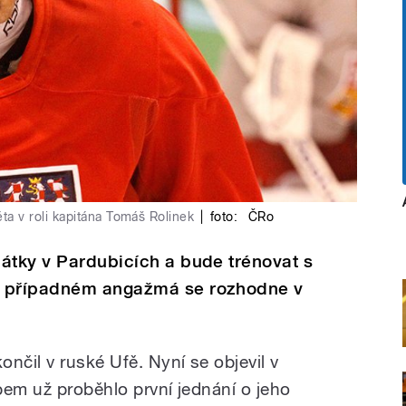
ěta v roli kapitána Tomáš Rolinek
|
foto:
ČRo
átky v Pardubicích a bude trénovat s
o případném angažmá se rozhodne v
nčil v ruské Ufě. Nyní se objevil v
bem už proběhlo první jednání o jeho