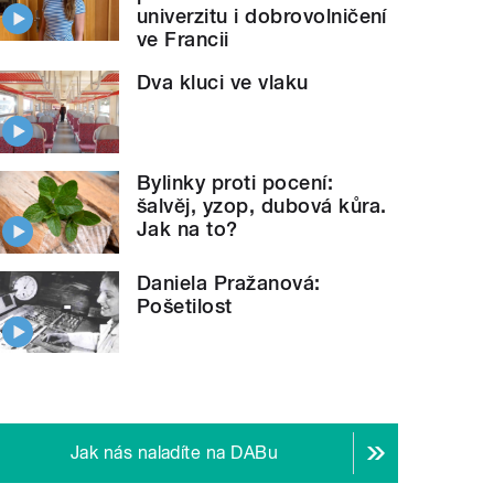
univerzitu i dobrovolničení
ve Francii
Dva kluci ve vlaku
Bylinky proti pocení:
šalvěj, yzop, dubová kůra.
Jak na to?
Daniela Pražanová:
Pošetilost
Jak nás naladíte na DABu