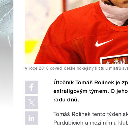
V roce 2010 dovedl české hokejisty k titulu mistrů sv
Útočník Tomáš Rolinek je zp
extraligovým týmem. O jeh
řádu dnů.
Tomáš Rolinek tento týden sko
Pardubicích a mezi ním a klu