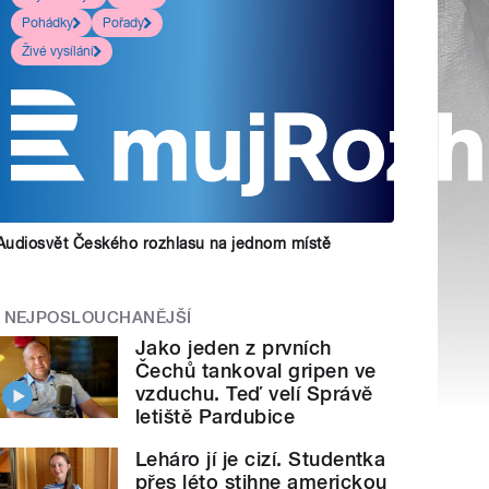
Pohádky
Pořady
Živé vysílání
Audiosvět Českého rozhlasu na jednom místě
NEJPOSLOUCHANĚJŠÍ
Jako jeden z prvních
Čechů tankoval gripen ve
vzduchu. Teď velí Správě
letiště Pardubice
Leháro jí je cizí. Studentka
přes léto stihne americkou