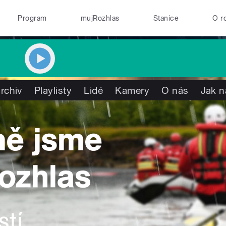
Program
mujRozhlas
Stanice
O r
rchiv
Playlisty
Lidé
Kamery
O nás
Jak n