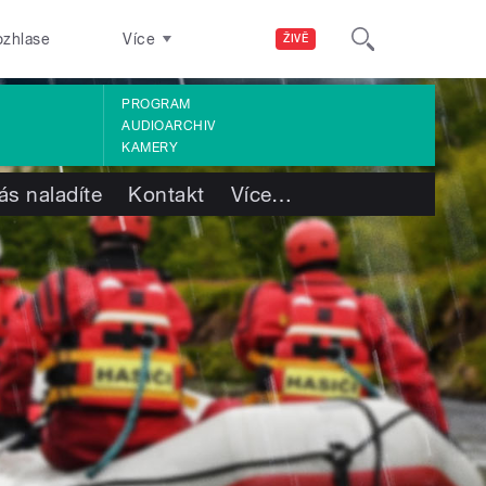
ozhlase
Více
ŽIVĚ
PROGRAM
AUDIOARCHIV
KAMERY
ás naladíte
Kontakt
Více
…