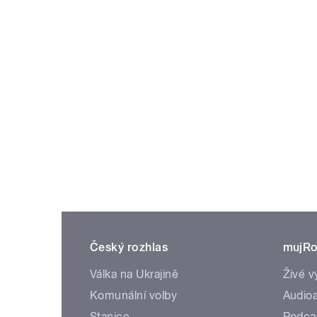
Český rozhlas
mujRo
Válka na Ukrajině
Živé v
Komunální volby
Audioa
Stanice
Podca