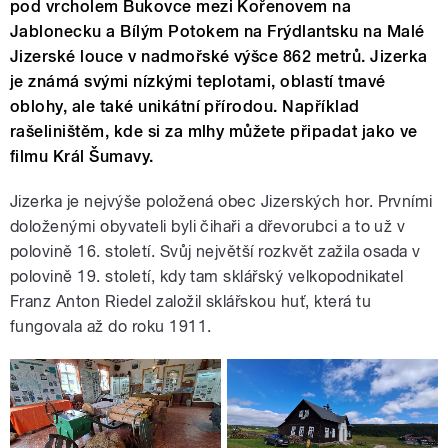
pod vrcholem Bukovce mezi Kořenovem na
Jablonecku a Bílým Potokem na Frýdlantsku na Malé
Jizerské louce v nadmořské výšce 862 metrů. Jizerka
je známá svými nízkými teplotami, oblastí tmavé
oblohy, ale také unikátní přírodou. Například
rašeliništěm, kde si za mlhy můžete připadat jako ve
filmu Král Šumavy.
Jizerka je nejvýše položená obec Jizerských hor. Prvními
doloženými obyvateli byli čihaři a dřevorubci a to už v
polovině 16. století. Svůj největší rozkvět zažila osada v
polovině 19. století, kdy tam sklářský velkopodnikatel
Franz Anton Riedel založil sklářskou huť, která tu
fungovala až do roku 1911.