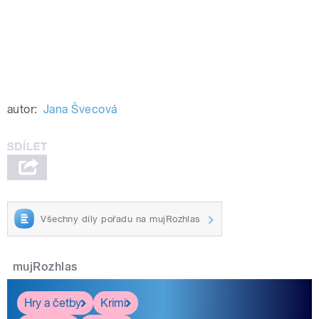
autor:
Jana Švecová
Všechny díly pořadu na mujRozhlas
mujRozhlas
Hry a četby
Krimi