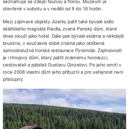
seznamuje se zdejší faunou a florou. Muzeum je
otevřené v sobotu a v neděli od 9 do 16 hodin.
Mezi zajímavé objekty Jizerky patří také bývalé sídlo
sklářského magnáta Riedla, zvané Panský dům, které
dnes slouží jako hotel. Dále pak bývalá sklárna a někdejší
brusírna, v současné době známá jako oblíbená
samoobslužná horská restaurace Pyramida. Zajímavostí
je i Hnojový dům, který patřil známému horolezci,
cestovateli a pábiteli Gustavu Ginzelovi. Po jeho smrti v
roce 2008 vlastní dům jeho příbuzní a pro veřejnost není
přístupný.