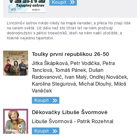
Koupit
Lincolnův ostrov nikdo nikdy na mapě nenašel, a přece ho znají lidé
na celém světě. Už déle než sto třicet let na něm prožívají
dobrodružství s pěticí trosečníků, kteří na něm našli útočiště, a
hlavně nejedno tajemství.
Toulky první republikou 26-50
Jitka Škápíková, Petr Vodička, Petra
Tanclová, Tomáš Pánek, Dušan
Radovanovič, Ivan Malý, Ondřej Nováček,
Karolína Stegurová, Michal Dlouhý, Miloš
Vaněček
Koupit
Děkovačky Libuše Švormové
Libuše Švormová - Patrik Rozehnal
Koupit