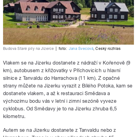
Budova Staré pily na Jizerce
|
foto:
Jana Švecová
,
Český rozhlas
Vlakem se na Jizerku dostanete z nádraží v Kořenově (9
km), autobusem z křižovatky v Příchovicích u hlavní
silnice z Tanvaldu do Harrachova (11 km). Z opačné
strany můžete na Jizerku vyrazit z Bílého Potoka, kam se
dostanete vlakem, a až k restauraci Smědava a
výchozímu bodu vás v letní i zimní sezóně vyveze
cyklobus. Od Smědavy je to na Jizerku zhruba 6,5
kilometru.
Autem se na Jizerku dostanete z Tanvaldu nebo z