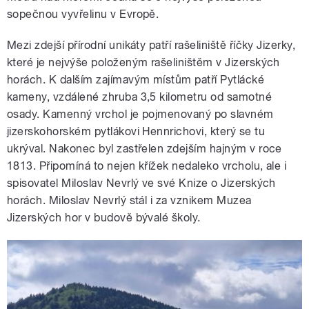
sopečnou vyvřelinu v Evropě.
Mezi zdejší přírodní unikáty patří rašeliniště říčky Jizerky,
které je nejvýše položeným rašeliništěm v Jizerských
horách. K dalším zajímavým místům patří Pytlácké
kameny, vzdálené zhruba 3,5 kilometru od samotné
osady. Kamenný vrchol je pojmenovaný po slavném
jizerskohorském pytlákovi Hennrichovi, který se tu
ukrýval. Nakonec byl zastřelen zdejším hajným v roce
1813. Připomíná to nejen křížek nedaleko vrcholu, ale i
spisovatel Miloslav Nevrlý ve své Knize o Jizerských
horách. Miloslav Nevrlý stál i za vznikem Muzea
Jizerských hor v budově bývalé školy.