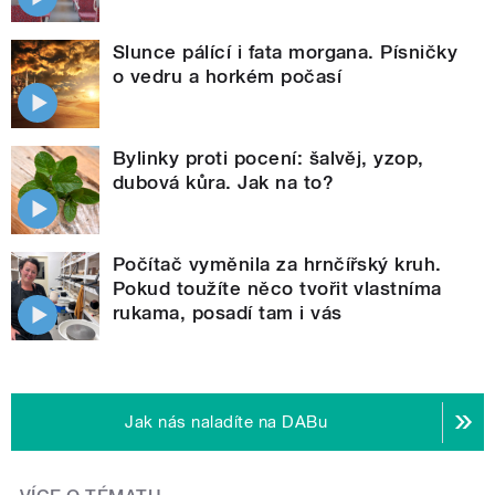
Slunce pálící i fata morgana. Písničky
o vedru a horkém počasí
Bylinky proti pocení: šalvěj, yzop,
dubová kůra. Jak na to?
Počítač vyměnila za hrnčířský kruh.
Pokud toužíte něco tvořit vlastníma
rukama, posadí tam i vás
Jak nás naladíte na DABu