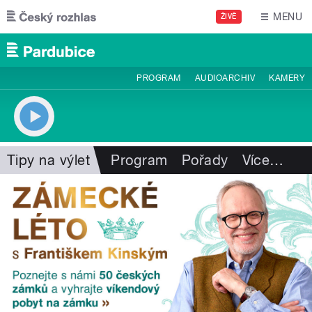
Přejít k hlavnímu obsahu
MENU
ŽIVĚ
PROGRAM
AUDIOARCHIV
KAMERY
Tipy na výlet
Program
Pořady
Více
…