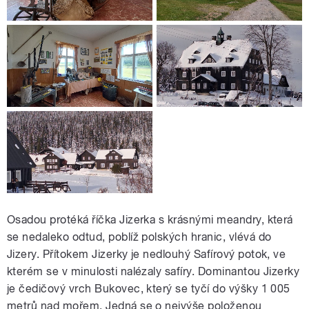
Osadou protéká říčka Jizerka s krásnými meandry, která
se nedaleko odtud, poblíž polských hranic, vlévá do
Jizery. Přítokem Jizerky je nedlouhý Safírový potok, ve
kterém se v minulosti nalézaly safíry. Dominantou Jizerky
je čedičový vrch Bukovec, který se tyčí do výšky 1 005
metrů nad mořem. Jedná se o nejvýše položenou