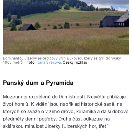
Dominantou Jizerky je čedičový vrch Bukovec, který se tyčí do výšky
1005 metrů
|
foto:
Jana Švecová
,
Český rozhlas
Panský dům a Pyramida
Muzeum je rozdělené do tří místností. Největší přibližuje
život horalů. K vidění jsou například historické saně, na
kterých se sváželo v zimě dřevo, keramika a další dobové
předměty denní potřeby. Druhá část odkazuje na
sklářskou minulost Jizerky i Jizerských hor, třetí