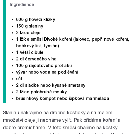
Ingredience
600 g hovězí kližky
150 g slaniny
2 lžíce oleje
1 lžíce směsi Divoké koření (jalovec, pepř, nové koření,
bobkový list, tymián)
1 větší cibule
2 dl červeného vína
100 g rajčatového protlaku
vývar nebo voda na podlévání
sůl
2 dl sladké nebo kysané smetany
2 lžíce polohrubé mouky
brusinkový kompot nebo šípková marmeláda
Slaninu nakrájíme na drobné kostičky a na malém
množství oleje ji necháme vylít. Pak přidáme koření a
dobře promícháme. V této směsi obalíme na kostky