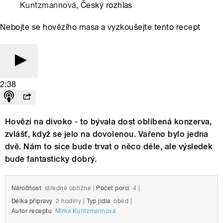
Kuntzmannová
, Český rozhlas
Nebojte se hovězího masa a vyzkoušejte tento recept
2:38
Hovězí na divoko - to bývala dost oblíbená konzerva,
zvlášť, když se jelo na dovolenou. Vařeno bylo jedna
dvě. Nám to sice bude trvat o něco déle, ale výsledek
bude fantasticky dobrý.
Náročnost
středně obtížné
|
Počet porcí
4
|
Délka přípravy
2 hodiny
|
Typ jídla
oběd
|
Autor receptu
Mirka Kuntzmannová