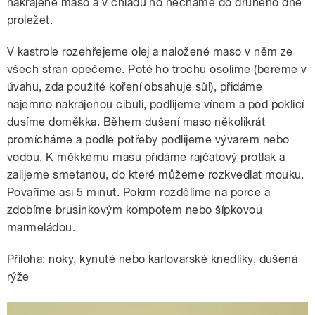
nakrájené maso a v chladu ho necháme do druhého dne
proležet.
V kastrole rozehřejeme olej a naložené maso v něm ze
všech stran opečeme. Poté ho trochu osolíme (bereme v
úvahu, zda použité koření obsahuje sůl), přidáme
najemno nakrájenou cibuli, podlijeme vínem a pod poklicí
dusíme doměkka. Během dušení maso několikrát
promícháme a podle potřeby podlijeme vývarem nebo
vodou. K měkkému masu přidáme rajčatový protlak a
zalijeme smetanou, do které můžeme rozkvedlat mouku.
Povaříme asi 5 minut. Pokrm rozdělíme na porce a
zdobíme brusinkovým kompotem nebo šípkovou
marmeládou.
Příloha: noky, kynuté nebo karlovarské knedlíky, dušená
rýže