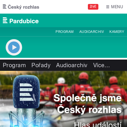
Přejít k hlavnímu obsahu
MENU
ŽIVĚ
PROGRAM
AUDIOARCHIV
KAMERY
Program
Pořady
Audioarchiv
Více
…