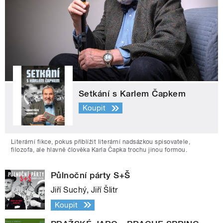
Setkání s Karlem Čapkem
Koupit
Literární fikce, pokus přiblížit literární nadsázkou spisovatele,
filozofa, ale hlavně člověka Karla Čapka trochu jinou formou.
Půlnoční párty S+Š
Jiří Suchý, Jiří Šlitr
Koupit