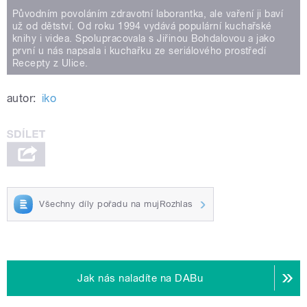
Původním povoláním zdravotní laborantka, ale vaření ji baví
už od dětství. Od roku 1994 vydává populární kuchařské
knihy i videa. Spolupracovala s Jiřinou Bohdalovou a jako
první u nás napsala i kuchařku ze seriálového prostředí
Recepty z Ulice.
autor:
iko
Všechny díly pořadu na mujRozhlas
Jak nás naladíte na DABu