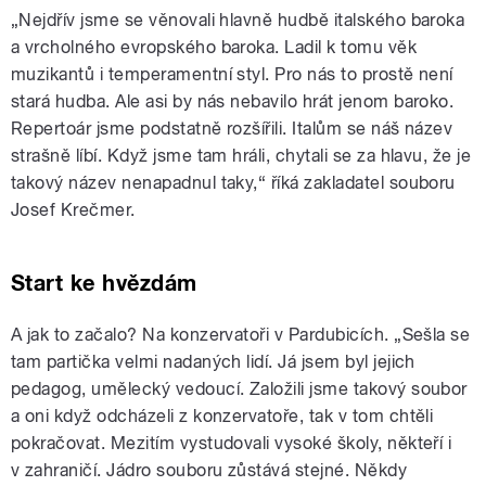
„Nejdřív jsme se věnovali hlavně hudbě italského baroka
a vrcholného evropského baroka. Ladil k tomu věk
muzikantů i temperamentní styl. Pro nás to prostě není
stará hudba. Ale asi by nás nebavilo hrát jenom baroko.
Repertoár jsme podstatně rozšířili. Italům se náš název
strašně líbí. Když jsme tam hráli, chytali se za hlavu, že je
takový název nenapadnul taky,“ říká zakladatel souboru
Josef Krečmer.
Start ke hvězdám
A jak to začalo? Na konzervatoři v Pardubicích. „Sešla se
tam partička velmi nadaných lidí. Já jsem byl jejich
pedagog, umělecký vedoucí. Založili jsme takový soubor
a oni když odcházeli z konzervatoře, tak v tom chtěli
pokračovat. Mezitím vystudovali vysoké školy, někteří i
v zahraničí. Jádro souboru zůstává stejné. Někdy