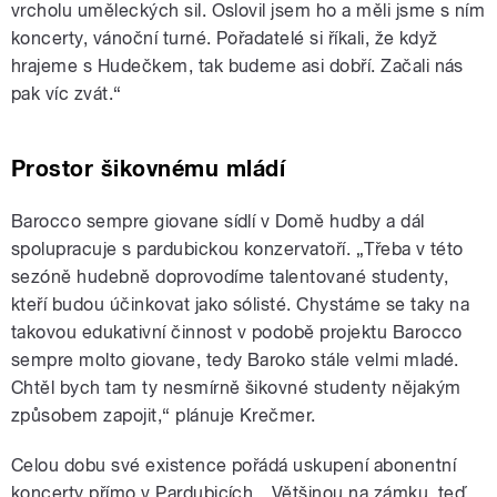
vrcholu uměleckých sil. Oslovil jsem ho a měli jsme s ním
koncerty, vánoční turné. Pořadatelé si říkali, že když
hrajeme s Hudečkem, tak budeme asi dobří. Začali nás
pak víc zvát.“
Prostor šikovnému mládí
Barocco sempre giovane sídlí v Domě hudby a dál
spolupracuje s pardubickou konzervatoří. „Třeba v této
sezóně hudebně doprovodíme talentované studenty,
kteří budou účinkovat jako sólisté. Chystáme se taky na
takovou edukativní činnost v podobě projektu Barocco
sempre molto giovane, tedy Baroko stále velmi mladé.
Chtěl bych tam ty nesmírně šikovné studenty nějakým
způsobem zapojit,“ plánuje Krečmer.
Celou dobu své existence pořádá uskupení abonentní
koncerty přímo v Pardubicích. „Většinou na zámku, teď