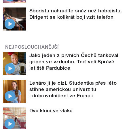
Sboristu nahradíte snáz než hobojistu.
Dirigent se kolikrát bojí vzít telefon
NEJPOSLOUCHANĚJŠÍ
Jako jeden z prvních Čechů tankoval
gripen ve vzduchu. Teď velí Správě
letiště Pardubice
Leháro jí je cizí. Studentka přes léto
stihne americkou univerzitu
i dobrovolničení ve Francii
Dva kluci ve vlaku