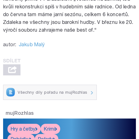
kvůli rekonstrukci spíš v hudebním sále radnice. Od ledna
do června tam máme jarní sezónu, celkem 6 koncertů.
Zdaleka ne všechny jsou barokní hudby. V březnu ke 20.
výročí souboru zahrajeme naše best of.“
autor:
Jakub Malý
Všechny díly pořadu na mujRozhlas
mujRozhlas
Hry a četby
Krimi