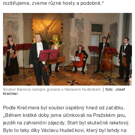
rozšiřujeme, zveme různé hosty a podobně.“
Soubor Barocco sempre giovane s Václavem Hudečkem
|
foto:
Josef
Krečmer
Podle Krečmera byl soubor úspěšný hned od začátku.
„Během krátké doby jsme účinkovali na Pražském jaru,
jezdili na zahraniční zájezdy. Start byl skutečně raketový.
Bylo to taky díky Václavu Hudečkovi, který byl tehdy na