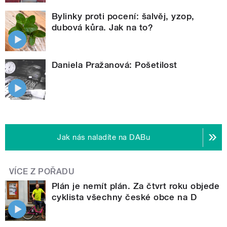
Bylinky proti pocení: šalvěj, yzop,
dubová kůra. Jak na to?
Daniela Pražanová: Pošetilost
Jak nás naladíte na DABu
VÍCE Z POŘADU
Plán je nemít plán. Za čtvrt roku objede
cyklista všechny české obce na D