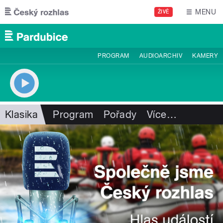
Přejít k hlavnímu obsahu
MENU
ŽIVĚ
PROGRAM
AUDIOARCHIV
KAMERY
Klasika
Program
Pořady
Více
…