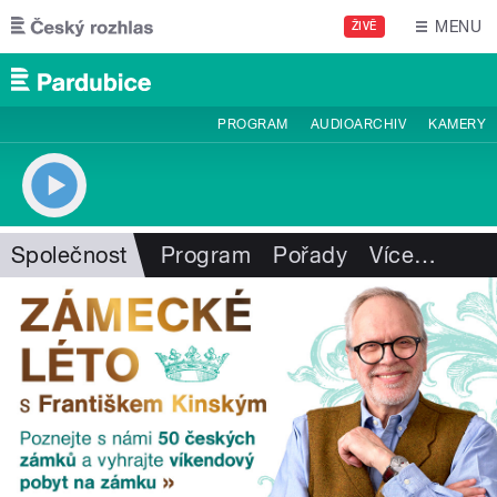
Přejít k hlavnímu obsahu
MENU
ŽIVĚ
PROGRAM
AUDIOARCHIV
KAMERY
Společnost
Program
Pořady
Více
…