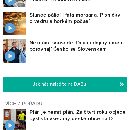
Slunce pálící i fata morgana. Písničky
o vedru a horkém počasí
Neznámí sousedé. Duální dějiny umění
porovnají Česko se Slovenskem
Jak nás naladíte na DABu
VÍCE Z POŘADU
Plán je nemít plán. Za čtvrt roku objede
cyklista všechny české obce na D