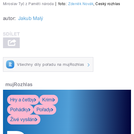
Miroslav Tyč z Paměti národa
|
foto:
Zdeněk Novák
,
Český rozhlas
autor:
Jakub Malý
Všechny díly pořadu na mujRozhlas
mujRozhlas
Hry a četby
Krimi
Pohádky
Pořady
Živé vysílání