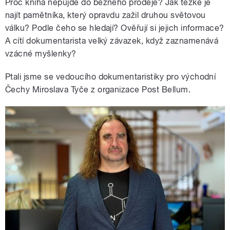
Proč kniha nepůjde do běžného prodeje? Jak těžké je
najít pamětníka, který opravdu zažil druhou světovou
válku? Podle čeho se hledají? Ověřují si jejich informace?
A cítí dokumentarista velký závazek, když zaznamenává
vzácné myšlenky?
Ptali jsme se vedoucího dokumentaristiky pro východní
Čechy Miroslava Tyče z organizace Post Bellum.