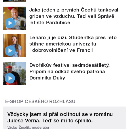
Jako jeden z prvních Čechů tankoval
gripen ve vzduchu. Teď velí Správě
letiště Pardubice
Leháro jí je cizí. Studentka přes léto
stihne americkou univerzitu
i dobrovolničení ve Francii
Dvořákův festival sedmdesátiletý.
Připomíná odkaz svého patrona
Dominika Duky
E-SHOP ČESKÉHO ROZHLASU
Vždycky jsem si přál ocitnout se v románu
Julese Verna. Teď se mi to splnilo.
Václav Žmolík, moderátor