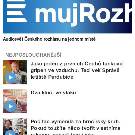
Audiosvět Českého rozhlasu na jednom místě
NEJPOSLOUCHANĚJŠÍ
Jako jeden z prvních Čechů tankoval
gripen ve vzduchu. Teď velí Správě
letiště Pardubice
Dva kluci ve vlaku
Počítač vyměnila za hrnčířský kruh.
Pokud toužíte něco tvořit vlastníma
rukama, posadí tam i vás