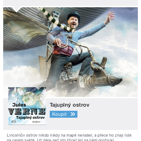
Tajuplný ostrov
Koupit
Lincolnův ostrov nikdo nikdy na mapě nenašel, a přece ho znají lidé
na celém světě. Už déle než sto třicet let na něm prožívají