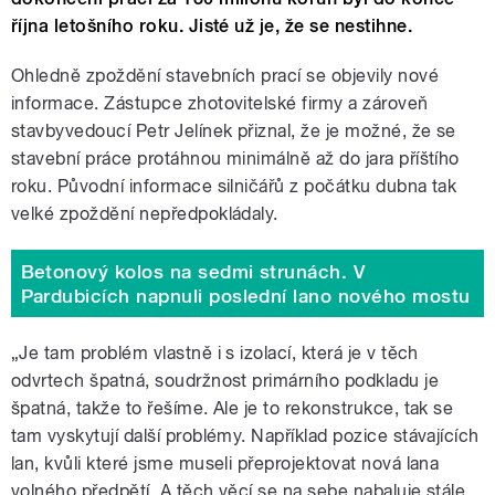
října letošního roku. Jisté už je, že se nestihne.
Ohledně zpoždění stavebních prací se objevily nové
informace. Zástupce zhotovitelské firmy a zároveň
stavbyvedoucí Petr Jelínek přiznal, že je možné, že se
stavební práce protáhnou minimálně až do jara příštího
roku. Původní informace silničářů z počátku dubna tak
velké zpoždění nepředpokládaly.
Betonový kolos na sedmi strunách. V
Pardubicích napnuli poslední lano nového mostu
„Je tam problém vlastně i s izolací, která je v těch
odvrtech špatná, soudržnost primárního podkladu je
špatná, takže to řešíme. Ale je to rekonstrukce, tak se
tam vyskytují další problémy. Například pozice stávajících
lan, kvůli které jsme museli přeprojektovat nová lana
volného předpětí. A těch věcí se na sebe nabaluje stále