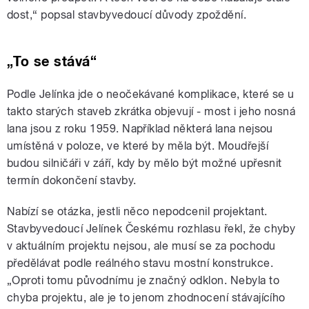
dost,“ popsal stavbyvedoucí důvody zpoždění.
„To se stává“
Podle Jelínka jde o neočekávané komplikace, které se u
takto starých staveb zkrátka objevují - most i jeho nosná
lana jsou z roku 1959. Například některá lana nejsou
umístěná v poloze, ve které by měla být. Moudřejší
budou silničáři v září, kdy by mělo být možné upřesnit
termín dokončení stavby.
Nabízí se otázka, jestli něco nepodcenil projektant.
Stavbyvedoucí Jelínek Českému rozhlasu řekl, že chyby
v aktuálním projektu nejsou, ale musí se za pochodu
předělávat podle reálného stavu mostní konstrukce.
„Oproti tomu původnímu je značný odklon. Nebyla to
chyba projektu, ale je to jenom zhodnocení stávajícího