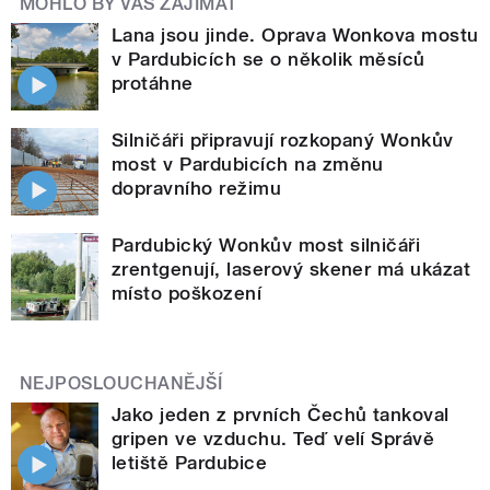
MOHLO BY VÁS ZAJÍMAT
Lana jsou jinde. Oprava Wonkova mostu
v Pardubicích se o několik měsíců
protáhne
Silničáři připravují rozkopaný Wonkův
most v Pardubicích na změnu
dopravního režimu
Pardubický Wonkův most silničáři
zrentgenují, laserový skener má ukázat
místo poškození
NEJPOSLOUCHANĚJŠÍ
Jako jeden z prvních Čechů tankoval
gripen ve vzduchu. Teď velí Správě
letiště Pardubice