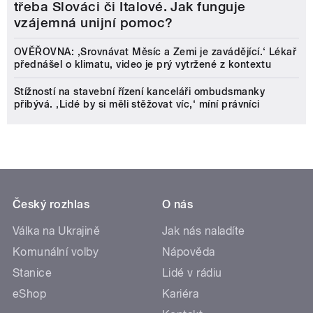
třeba Slováci či Italové. Jak funguje
vzájemná unijní pomoc?
OVĚŘOVNA: ‚Srovnávat Měsíc a Zemi je zavádějící.‘ Lékař
přednášel o klimatu, video je prý vytržené z kontextu
Stížností na stavební řízení kanceláři ombudsmanky
přibývá. ‚Lidé by si měli stěžovat víc,‘ míní právníci
Český rozhlas
O nás
Válka na Ukrajině
Jak nás naladíte
Komunální volby
Nápověda
Stanice
Lidé v rádiu
eShop
Kariéra