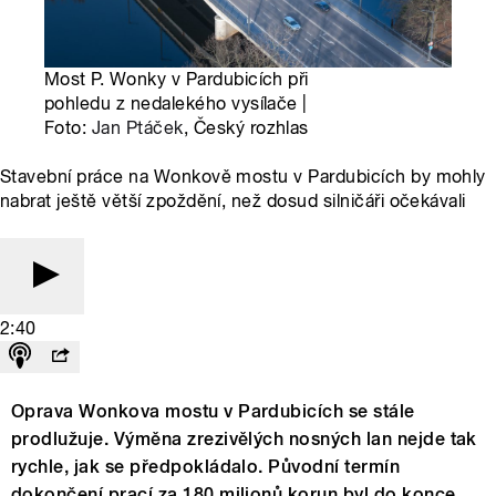
Most P. Wonky v Pardubicích při
pohledu z nedalekého vysílače |
Foto:
Jan Ptáček
, Český rozhlas
Stavební práce na Wonkově mostu v Pardubicích by mohly
nabrat ještě větší zpoždění, než dosud silničáři očekávali
2:40
Oprava Wonkova mostu v Pardubicích se stále
prodlužuje. Výměna zrezivělých nosných lan nejde tak
rychle, jak se předpokládalo. Původní termín
dokončení prací za 180 milionů korun byl do konce