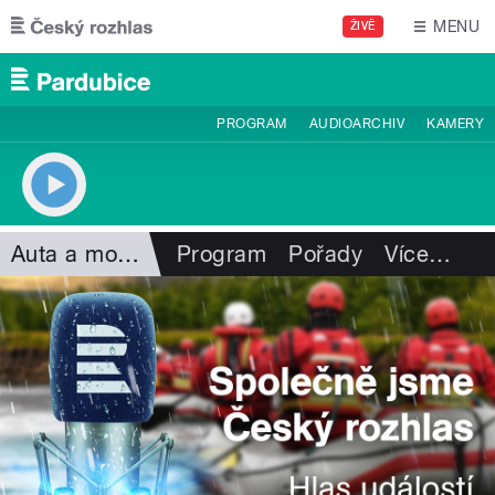
Přejít k hlavnímu obsahu
MENU
ŽIVĚ
PROGRAM
AUDIOARCHIV
KAMERY
Auta a motorismus
Program
Pořady
Více
…