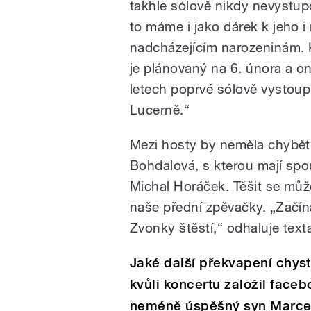
takhle sólově nikdy nevystupo
to máme i jako dárek k jeho 
nadcházejícím narozeninám. 
je plánovaný na 6. února a o
letech poprvé sólově vystoup
Lucerně.“
Mezi hosty by neměla chybět 
Bohdalová, s kterou mají spo
Michal Horáček. Těšit se můžet
naše přední zpěvačky. „Začí
Zvonky štěstí,“ odhaluje texta
Jaké další překvapení chystá
kvůli koncertu založil faceb
neméně úspěšný syn Marcel?