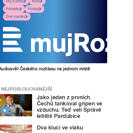
Hry a četby
Krimi
Pohádky
Pořady
Živé vysílání
Audiosvět Českého rozhlasu na jednom místě
NEJPOSLOUCHANĚJŠÍ
Jako jeden z prvních
Čechů tankoval gripen ve
vzduchu. Teď velí Správě
letiště Pardubice
Dva kluci ve vlaku