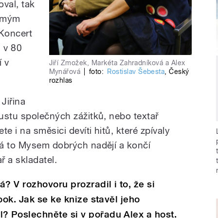
val, tak
i mým
Koncert
n v 80
í v
Jiří Zmožek, Markéta Zahradníková a Alex
Mynářová
|
foto:
Rostislav Šebesta
,
Český
rozhlas
Jiřina
ustu společných zážitků, nebo textař
e i na směsici devíti hitů, které zpívaly
ná to Mysem dobrých nadějí a končí
ř a skladatel.
? V rozhovoru prozradil i to, že si
ook. Jak se ke knize stavěl jeho
 Poslechněte si v pořadu Alex a host.