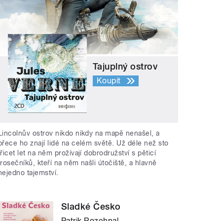
Tajuplný ostrov
Koupit
Lincolnův ostrov nikdo nikdy na mapě nenašel, a
přece ho znají lidé na celém světě. Už déle než sto
třicet let na něm prožívají dobrodružství s pěticí
trosečníků, kteří na něm našli útočiště, a hlavně
nejedno tajemství.
Sladké Česko
Patrik Rozehnal