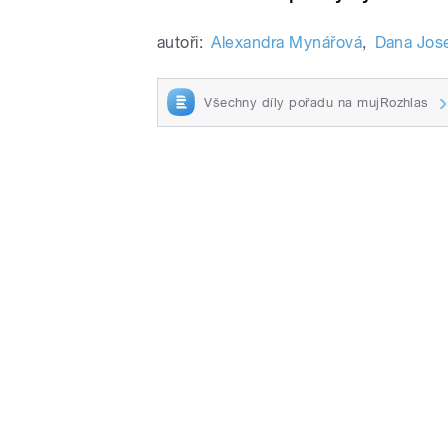
autoři:
Alexandra Mynářová
,
Dana Jos
Všechny díly pořadu na mujRozhlas