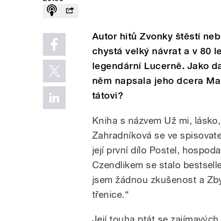
Autor hitů Zvonky štěstí ne
chystá velký návrat a v 80 l
legendární Lucerně. Jako dal
něm napsala jeho dcera Mar
tátovi?
Kniha s názvem Už mi, lásko, 
Zahradníková se ve spisovate
její první dílo Postel, hospo
Czendlikem se stalo bestsell
jsem žádnou zkušenost a Zby
třenice.“
Její touha ptát se zajímavých l