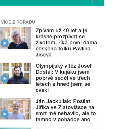
VÍCE Z POŘADU
Zpívám už 40 let a je
krásné prozpívat se
životem, říká první dáma
českého folku Pavlína
Jíšová
Olympijský vítěz Josef
Dostál: V kajaku jsem
poprvé seděl ve třech
letech a hned jsem se
cvakl
Ján Jackuliak: Posílat
Jiříka ve Zlatovlásce na
smrt mě nebavilo, ale to
temno v pohádce ano