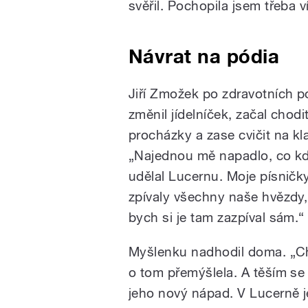
svěřil. Pochopila jsem třeba v
Návrat na pódia
Jiří Zmožek po zdravotních po
změnil jídelníček, začal chodi
procházky a zase cvičit na kla
„Najednou mě napadlo, co k
udělal Lucernu. Moje písničk
zpívaly všechny naše hvězdy,
bych si je tam zazpíval sám.“
Myšlenku nadhodil doma. „Ch
o tom přemýšlela. A těším se
jeho nový nápad. V Lucerně j