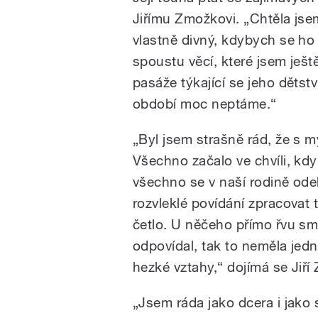
Jiřímu Zmožkovi. „Chtěla jse
vlastně divný, kdybych se ho
spoustu věcí, které jsem ješt
pasáže týkající se jeho dětstv
období moc neptáme.“
„Byl jsem strašně rád, že s m
Všechno začalo ve chvíli, kdy
všechno se v naší rodině od
rozvleklé povídání zpracova
četlo. U něčeho přímo řvu smí
odpovídal, tak to neměla jed
hezké vztahy,“ dojímá se Jiří
„Jsem ráda jako dcera i jako 