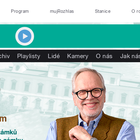
Program
mujRozhlas
Stanice
O r
chiv
Playlisty
Lidé
Kamery
O nás
Jak nás