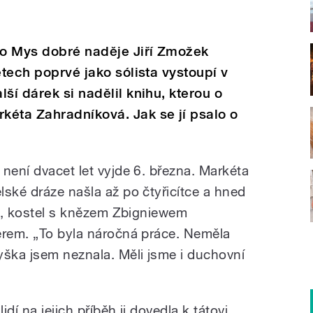
bo Mys dobré naděje Jiří Zmožek
etech poprvé jako sólista vystoupí v
ší dárek si nadělil knihu, kterou o
kéta Zahradníková. Jak se jí psalo o
není dvacet let vyjde 6. března. Markéta
lské dráze našla až po čtyřicítce a hned
da, kostel s knězem Zbigniewem
erem. „To byla náročná práce. Neměla
ška jsem neznala. Měli jsme i duchovní
idí na jejich příběh ji dovedla k tátovi,