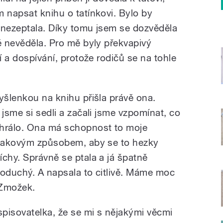
m napsat knihu o tatínkovi. Bylo by
 nezeptala. Díky tomu jsem se dozvěděla
ě nevěděla. Pro mě byly překvapivý
í a dospívání, protože rodičů se na tohle
yšlenkou na knihu přišla právě ona.
 jsme si sedli a začali jsme vzpomínat, co
ehrálo. Ona má schopnost to moje
t takovým způsobem, aby se to hezky
chy. Správně se ptala a já špatně
noduchý. A napsala to citlivě. Máme moc
 Zmožek.
spisovatelka, že se mi s nějakými věcmi