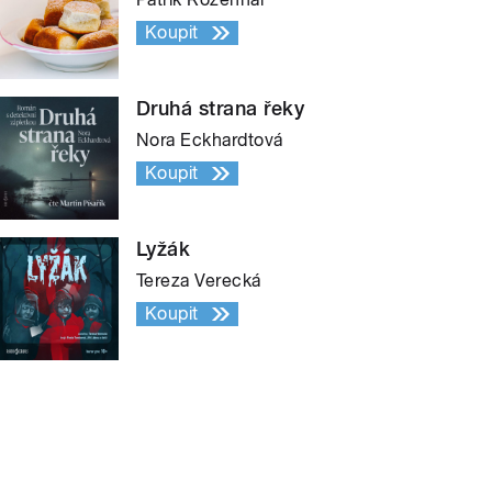
Koupit
Druhá strana řeky
Nora Eckhardtová
Koupit
Lyžák
Tereza Verecká
Koupit