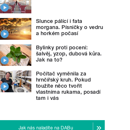
Slunce pálící i fata
morgana. Písničky o vedru
a horkém počasí
Bylinky proti pocení:
šalvěj, yzop, dubová kůra.
Jak na to?
Počítač vyměnila za
hrnčířský kruh. Pokud
toužíte něco tvořit
vlastníma rukama, posadí
tam i vás
Jak nás naladíte na DABu