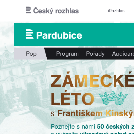
Přejít k hlavnímu obsahu
iRozhlas
Pop
Program
Pořady
Audioar