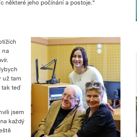
íc některé jeho počínání a postoje.“
tížích
t na
vír.
dybych
y už tam
 tak teď
víli jsem
 na každý
eště