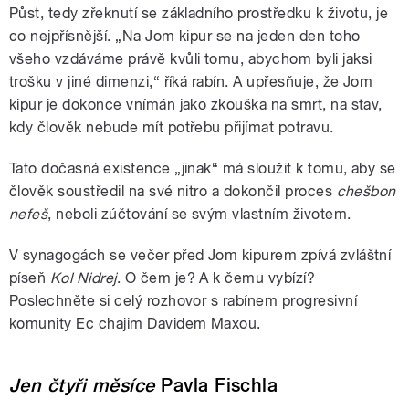
Půst, tedy zřeknutí se základního prostředku k životu, je
co nejpřísnější. „Na Jom kipur se na jeden den toho
všeho vzdáváme právě kvůli tomu, abychom byli jaksi
trošku v jiné dimenzi,“ říká rabín. A upřesňuje, že Jom
kipur je dokonce vnímán jako zkouška na smrt, na stav,
kdy člověk nebude mít potřebu přijímat potravu.
Tato dočasná existence „jinak“ má sloužit k tomu, aby se
člověk soustředil na své nitro a dokončil proces
chešbon
nefeš
, neboli zúčtování se svým vlastním životem.
V synagogách se večer před Jom kipurem zpívá zvláštní
píseň
Kol Nidrej
. O čem je? A k čemu vybízí?
Poslechněte si celý rozhovor s rabínem progresivní
komunity Ec chajim Davidem Maxou.
Jen čtyři měsíce
Pavla Fischla