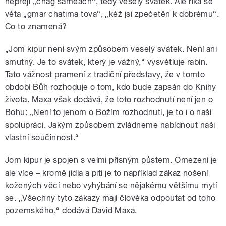
nepřejí „chag sameach“, tedy veselý svátek. Ale říká se
věta „gmar chatima tova“, „kéž jsi zpečetěn k dobrému“.
Co to znamená?
„Jom kipur není svým způsobem veselý svátek. Není ani
smutný. Je to svátek, který je vážný,“ vysvětluje rabín.
Tato vážnost pramení z tradiční představy, že v tomto
období Bůh rozhoduje o tom, kdo bude zapsán do Knihy
života. Maxa však dodává, že toto rozhodnutí není jen o
Bohu: „Není to jenom o Božím rozhodnutí, je to i o naší
spolupráci. Jakým způsobem zvládneme nabídnout naši
vlastní součinnost.“
Jom kipur je spojen s velmi přísným půstem. Omezení je
ale více – kromě jídla a pití je to například zákaz nošení
kožených věcí nebo vyhýbání se nějakému většímu mytí
se. „Všechny tyto zákazy mají člověka odpoutat od toho
pozemského,“ dodává David Maxa.