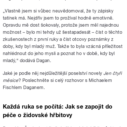
„Vlastně jsem si vůbec neuvědomoval, že ty zápisky
tatínek má. Nejdřív jsem to prožíval hodně emotivně.
Opravdu mě dost šokovaly, protože jsem měl najednou
možnost – bylo mi tehdy už šestapadesát – číst o těchto
zkušenostech z první ruky a číst otcovy poznámky z
doby, kdy byl mladý muž. Takže to byla vzácná příležitost
nahlédnout do jeho mysli a poznat ho v době, kdy byl
mladý,“ dodává Dagan.
Jaké je podle něj nejdůležitější poselství novely
Jen čtyři
měsíce
? Poslechněte si celý rozhovor s Michaelem
Fischlem Daganem.
Každá ruka se počítá: Jak se zapojit do
péče o židovské hřbitovy