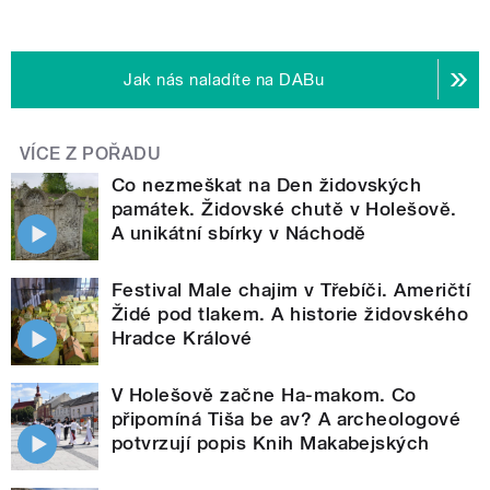
Jak nás naladíte na DABu
VÍCE Z POŘADU
Co nezmeškat na Den židovských
památek. Židovské chutě v Holešově.
A unikátní sbírky v Náchodě
Festival Male chajim v Třebíči. Američtí
Židé pod tlakem. A historie židovského
Hradce Králové
V Holešově začne Ha-makom. Co
připomíná Tiša be av? A archeologové
potvrzují popis Knih Makabejských