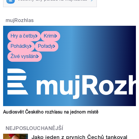
mujRozhlas
Hry a četby
Krimi
Pohádky
Pořady
Živé vysílání
Audiosvět Českého rozhlasu na jednom místě
NEJPOSLOUCHANĚJŠÍ
Jako jeden z prvních Čechů tankoval