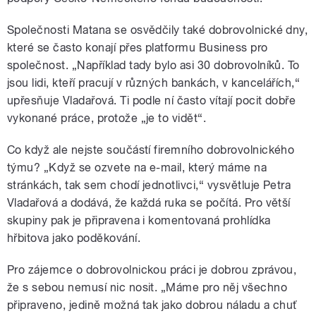
Společnosti Matana se osvědčily také dobrovolnické dny,
které se často konají přes platformu Business pro
společnost. „Například tady bylo asi 30 dobrovolníků. To
jsou lidi, kteří pracují v různých bankách, v kancelářích,“
upřesňuje Vladařová. Ti podle ní často vítají pocit dobře
vykonané práce, protože „je to vidět“.
Co když ale nejste součástí firemního dobrovolnického
týmu? „Když se ozvete na e-mail, který máme na
stránkách, tak sem chodí jednotlivci,“ vysvětluje Petra
Vladařová a dodává, že každá ruka se počítá. Pro větší
skupiny pak je připravena i komentovaná prohlídka
hřbitova jako poděkování.
Pro zájemce o dobrovolnickou práci je dobrou zprávou,
že s sebou nemusí nic nosit. „Máme pro něj všechno
připraveno, jedině možná tak jako dobrou náladu a chuť