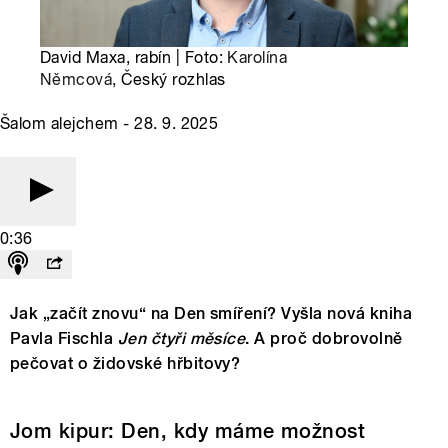
David Maxa, rabín | Foto:
Karolína
Němcová
, Český rozhlas
Šalom alejchem - 28. 9. 2025
0:36
Jak „začít znovu“ na Den smíření? Vyšla nová kniha
Pavla Fischla
Jen čtyři měsíce
. A proč dobrovolně
pečovat o židovské hřbitovy?
Jom kipur: Den, kdy máme možnost