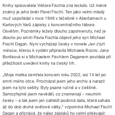
Knihy spisovatele Viktora Fischla zná leckdo. Už méně
známý je jeho bratr Pavel Fischl. Ten jako velmi mladý
muž uspořádal v roce 1946 v léčebně v Abertamech u
Karlových Varů zápisky z koncentračního tábora
Osvětim. Poznámky ležely dlouho zapomenuty, než je
dlouho po smrti Pavla Fischla objevil jeho syn Michael
Fischl Dagan. Nyní vycházejí česky v novele
Jen čtyři
měsíce
, kterou k vydání připravila Michaela Rozov. Jana
Boršková si s Michaelem Fischlem Daganem povídala při
příležitosti uvedení knihy na český trh.
„Moje matka zemřela koncem roku 2022, asi 14 let po
smrti mého otce. Procházel jsem jeho archiv a narazil
jsem na tyto sešity. Byly psané ručně a v češtině.
Samozřejmě jsem nevěděl, co znamenají – neumím
česky – a tak jsem jen zahlédl podivná data, která sahala
až do dob druhé světové války,“ vzpomíná Michael Fischl
Dagan a přiznává, že nález zápisků ho velmi překvapil: