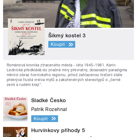
Šikmý kostel 3
Koupit
Románová kronika ztraceného města - léta 1945–1961. Karin
Lednická předkládá do značné míry převratný, dosavadní paradigma
měnící obraz hornického regionu, jehož zahlazenou historii stále
překrývá tlustá vrstva mýtů a zakořeněných stereotypů o „černé
zemi a rudém kraji“.
Sladké Česko
Patrik Rozehnal
Koupit
Hurvínkovy příhody 5