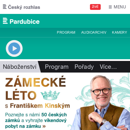
Přejít k hlavnímu obsahu
MENU
ŽIVĚ
PROGRAM
AUDIOARCHIV
KAMERY
Náboženství
Program
Pořady
Více
…