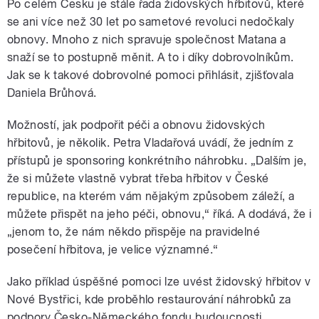
Po celém Česku je stále řada židovských hřbitovů, které
se ani více než 30 let po sametové revoluci nedočkaly
obnovy. Mnoho z nich spravuje společnost Matana a
snaží se to postupně měnit. A to i díky dobrovolníkům.
Jak se k takové dobrovolné pomoci přihlásit, zjišťovala
Daniela Brůhová.
Možností, jak podpořit péči a obnovu židovských
hřbitovů, je několik. Petra Vladařová uvádí, že jedním z
přístupů je sponsoring konkrétního náhrobku. „Dalším je,
že si můžete vlastně vybrat třeba hřbitov v České
republice, na kterém vám nějakým způsobem záleží, a
můžete přispět na jeho péči, obnovu,“ říká. A dodává, že i
„jenom to, že nám někdo přispěje na pravidelné
posečení hřbitova, je velice významné.“
Jako příklad úspěšné pomoci lze uvést židovský hřbitov v
Nové Bystřici, kde proběhlo restaurování náhrobků za
podpory Česko-Německého fondu budoucnosti.