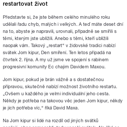
restartovat život
Představte si, že jste během celého minulého roku
udělali řadu chyb, malých i velkých. A teď máte deset dní
na to, abyste je napravili, urovnali, případně se smířili s
těmi, kterým jste ublížili. Anebo s těmi, kteří ublížili
naopak vám. Takový „restart“ v židovské tradici nabízí
svátek Jom kipur, Den smíření. Ten letos připadá na
čtvrtek 2. října. A my už jsme ve spojení s rabínem
progresivní komunity Ec chajim Davidem Maxou.
Jom kipur, pokud je brán vážně a s dostatečnou
přípravou, skutečně nabízí možnost životního restartu.
„Ovšem u každého je velmi individuální jeho cesta.
Někdy je potřeba na takovou věc jeden Jom kipur, někdy
je jich potřeba víc,“ říká David Maxa.
Na Jom kipur si lidé na rozdíl od jiných svátků