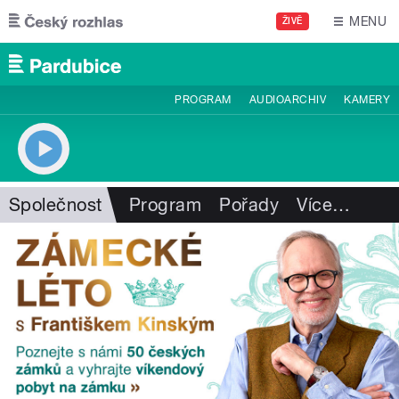
Přejít k hlavnímu obsahu
MENU
ŽIVĚ
PROGRAM
AUDIOARCHIV
KAMERY
Společnost
Program
Pořady
Více
…