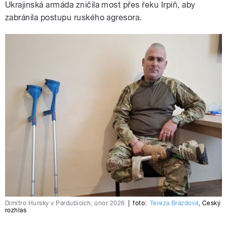
Ukrajinská armáda zničila most přes řeku Irpiň, aby
zabránila postupu ruského agresora.
Dimitro Hursky v Pardubicích, únor 2026
|
foto:
Tereza Brázdová
,
Český
rozhlas