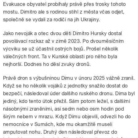
Evakuace obyvatel probíhaly právě přes trosky tohoto
mostu. Dimitro ale s rodinou stihl z města včas odjet,
společně se vydali za rodiči na jih Ukrajiny.
Jako nevoják a otec dvou děti Dimitro Hursky dostal
povolávací rozkaz až v zimě 2023. Po dvouměsíčním
výcviku se už účastnil ostrých bojů. Prošel několik
válečných front. Ta v Kurské oblasti pro něho byla
nejhorší. Dodnes ho děsí zvuky dronů.
Právě dron s výbušninou Dimu v únoru 2025 vážně zranil.
Když se ho několik vojáků z jednotky snažilo dostat do
bezpečí, následoval úder dalšího ruského dronu. Dima byl
jediný, kdo tento útok přežil. Sám potom ležel, s dalšími
násobnými zraněními, asi sedm nebo osm hodin pod
širým nebem v mrazu. Když Dimu objevili, odvezli ho do
nemocnice v Sumách, kde mu okamžitě museli
amputovat nohu. Druhý den následoval převoz do