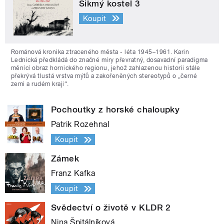
Šikmý kostel 3
Koupit
Románová kronika ztraceného města - léta 1945–1961. Karin
Lednická předkládá do značné míry převratný, dosavadní paradigma
měnící obraz hornického regionu, jehož zahlazenou historii stále
překrývá tlustá vrstva mýtů a zakořeněných stereotypů o „černé
zemi a rudém kraji“.
Pochoutky z horské chaloupky
Patrik Rozehnal
Koupit
Zámek
Franz Kafka
Koupit
Svědectví o životě v KLDR 2
Nina Špitálníková