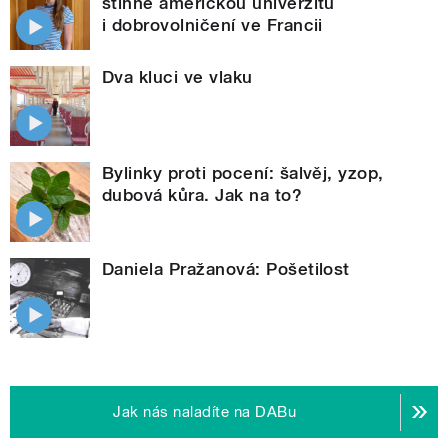
stihne americkou univerzitu
i dobrovolničení ve Francii
Dva kluci ve vlaku
Bylinky proti pocení: šalvěj, yzop,
dubová kůra. Jak na to?
Daniela Pražanová: Pošetilost
Jak nás naladíte na DABu