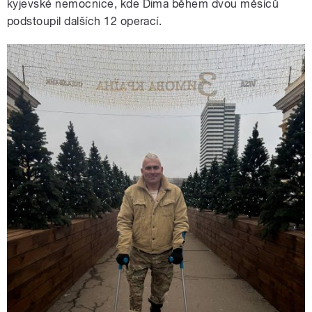
kyjevské nemocnice, kde Dima během dvou měsíců
podstoupil dalších 12 operací.