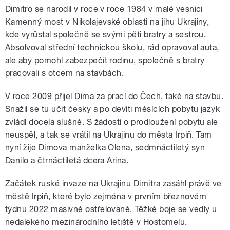
Dimitro se narodil v roce v roce 1984 v malé vesnici
Kamenný most v Nikolajevské oblasti na jihu Ukrajiny,
kde vyrůstal společně se svými pěti bratry a sestrou.
Absolvoval střední technickou školu, rád opravoval auta,
ale aby pomohl zabezpečit rodinu, společně s bratry
pracovali s otcem na stavbách.
V roce 2009 přijel Dima za prací do Čech, také na stavbu.
Snažil se tu učit česky a po devíti měsících pobytu jazyk
zvládl docela slušně. S žádostí o prodloužení pobytu ale
neuspěl, a tak se vrátil na Ukrajinu do města Irpiň. Tam
nyní žije Dimova manželka Olena, sedmnáctiletý syn
Danilo a čtrnáctiletá dcera Arina.
Začátek ruské invaze na Ukrajinu Dimitra zasáhl právě ve
městě Irpiň, které bylo zejména v prvním březnovém
týdnu 2022 masivně ostřelované. Těžké boje se vedly u
nedalekého mezinárodního letiště v Hostomelu.