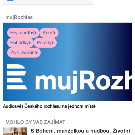
mujRozhlas
Hry a četby
Krimi
Pohádky
Pořady
Živé vysílání
Audiosvět Českého rozhlasu na jednom místě
MOHLO BY VÁS ZAJÍMAT
S Bohem, manželkou a hudbou. Životní