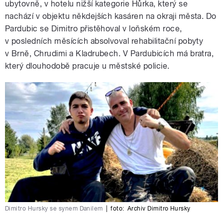
ubytovně, v hotelu nižší kategorie Hůrka, který se
nachází v objektu někdejších kasáren na okraji města. Do
Pardubic se Dimitro přistěhoval v loňském roce,
v posledních měsících absolvoval rehabilitační pobyty
v Brně, Chrudimi a Kladrubech. V Pardubicích má bratra,
který dlouhodobě pracuje u městské policie.
Dimitro Hursky se synem Danilem
|
foto:
Archiv Dimitro Hursky