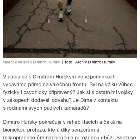
Válečný veterán Dimitro Hursky
|
foto:
Archiv Dimitro Hursky
V audiu se s Dimitrem Hurským ve vzpomínkách
vydáváme přímo na válečnou frontu. Byl na válku vůbec
fyzicky i psychicky připravený? Jak si s ostatními vojáky
v zákopech dodávali odvahu? Je Dima v kontaktu
s rodinami svých padlých kamarádů?
Dimitro Hursky pokračuje v rehabilitacích a čeká na
bionickou protézu, která díky senzorům a
mikroprocesorům napodobuje přirozenou chůzi. Snaží se