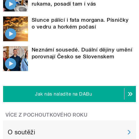
rukama, posadí tam i vás
Slunce pálící i fata morgana. Písničky
o vedru a horkém počasí
Neznámí sousedé. Duální dějiny umění
porovnají Česko se Slovenskem
Jak nás naladíte na DABu
VÍCE Z POCHOUTKOVÉHO ROKU
O soutěži