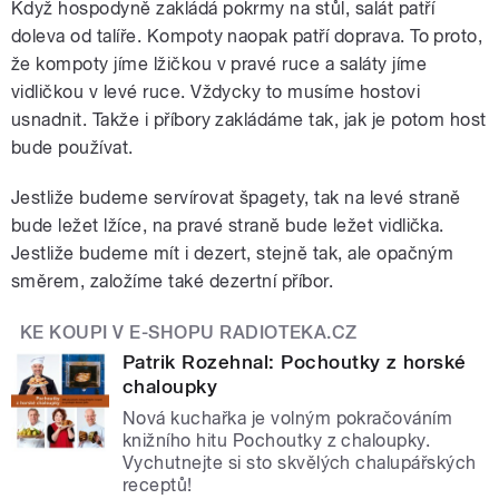
Když hospodyně zakládá pokrmy na stůl, salát patří
doleva od talíře. Kompoty naopak patří doprava. To proto,
že kompoty jíme lžičkou v pravé ruce a saláty jíme
vidličkou v levé ruce. Vždycky to musíme hostovi
usnadnit. Takže i příbory zakládáme tak, jak je potom host
bude používat.
Jestliže budeme servírovat špagety, tak na levé straně
bude ležet lžíce, na pravé straně bude ležet vidlička.
Jestliže budeme mít i dezert, stejně tak, ale opačným
směrem, založíme také dezertní příbor.
KE KOUPI V E-SHOPU RADIOTEKA.CZ
Patrik Rozehnal: Pochoutky z horské
chaloupky
Nová kuchařka je volným pokračováním
knižního hitu Pochoutky z chaloupky.
Vychutnejte si sto skvělých chalupářských
receptů!