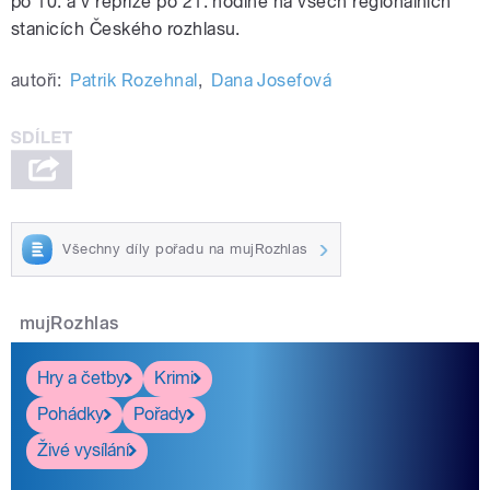
po 10. a v repríze po 21. hodině na všech regionálních
stanicích Českého rozhlasu.
autoři:
Patrik Rozehnal
,
Dana Josefová
Všechny díly pořadu na mujRozhlas
mujRozhlas
Hry a četby
Krimi
Pohádky
Pořady
Živé vysílání