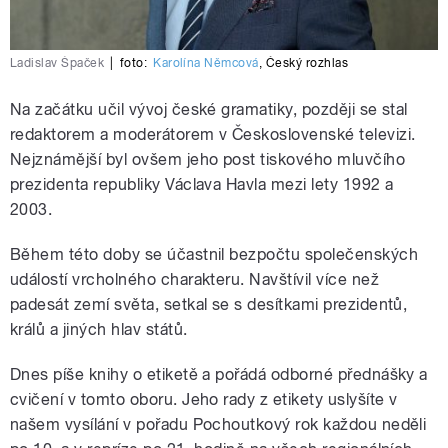
Ladislav Špaček
|
foto:
Karolína Němcová
,
Český rozhlas
Na začátku učil vývoj české gramatiky, později se stal
redaktorem a moderátorem v Československé televizi.
Nejznámější byl ovšem jeho post tiskového mluvčího
prezidenta republiky Václava Havla mezi lety 1992 a
2003.
Během této doby se účastnil bezpočtu společenských
událostí vrcholného charakteru. Navštívil více než
padesát zemí světa, setkal se s desítkami prezidentů,
králů a jiných hlav států.
Dnes píše knihy o etiketě a pořádá odborné přednášky a
cvičení v tomto oboru. Jeho rady z etikety uslyšíte v
našem vysílání v pořadu Pochoutkový rok každou neděli