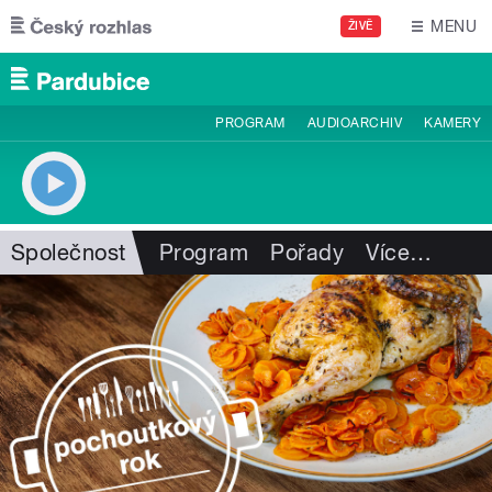
Přejít k hlavnímu obsahu
MENU
ŽIVĚ
PROGRAM
AUDIOARCHIV
KAMERY
Společnost
Program
Pořady
Více
…