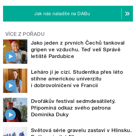
Jak nás naladíte na DABu
VÍCE Z POŘADU
Jako jeden z prvních Čechů tankoval
gripen ve vzduchu. Teď velí Správě
letiště Pardubice
Leháro jí je cizí. Studentka přes léto
stihne americkou univerzitu
i dobrovolničení ve Francii
Dvořákův festival sedmdesátiletý.
Připomíná odkaz svého patrona
Dominika Duky
Světová série gravelu zastaví v Hlinsku.