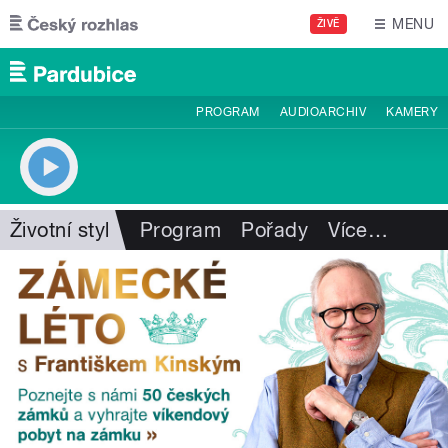
Přejít k hlavnímu obsahu
MENU
ŽIVĚ
PROGRAM
AUDIOARCHIV
KAMERY
Životní styl
Program
Pořady
Více
…