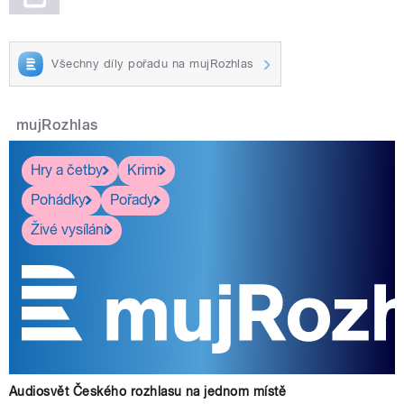
Všechny díly pořadu na mujRozhlas
mujRozhlas
Hry a četby
Krimi
Pohádky
Pořady
Živé vysílání
Audiosvět Českého rozhlasu na jednom místě