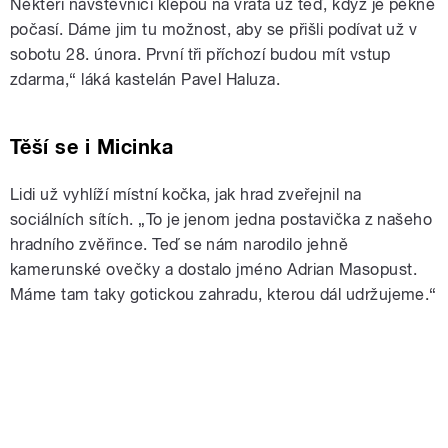
Někteří návštěvníci klepou na vrata už teď, když je pěkné
počasí. Dáme jim tu možnost, aby se přišli podívat už v
sobotu 28. února. První tři příchozí budou mít vstup
zdarma,“ láká kastelán Pavel Haluza.
Těší se i Micinka
Lidi už vyhlíží místní kočka, jak hrad zveřejnil na
sociálních sítích. „To je jenom jedna postavička z našeho
hradního zvěřince. Teď se nám narodilo jehně
kamerunské ovečky a dostalo jméno Adrian Masopust.
Máme tam taky gotickou zahradu, kterou dál udržujeme.“