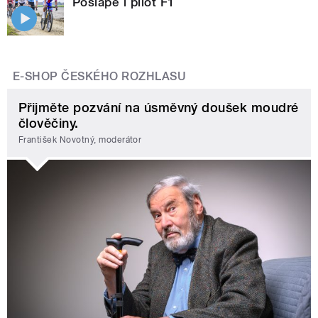
Pošlape i pilot F1
E-SHOP ČESKÉHO ROZHLASU
Přijměte pozvání na úsměvný doušek moudré
člověčiny.
František Novotný, moderátor