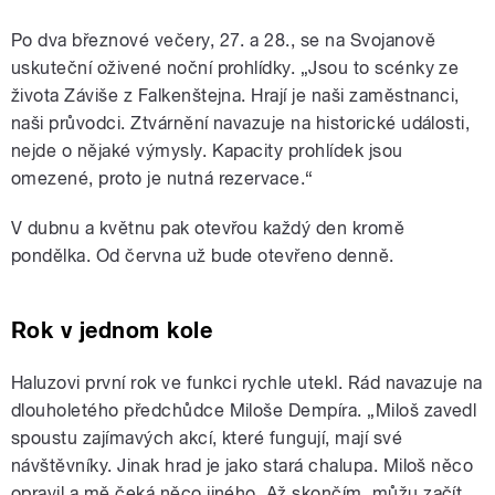
Po dva březnové večery, 27. a 28., se na Svojanově
uskuteční oživené noční prohlídky. „Jsou to scénky ze
života Záviše z Falkenštejna. Hrají je naši zaměstnanci,
naši průvodci. Ztvárnění navazuje na historické události,
nejde o nějaké výmysly. Kapacity prohlídek jsou
omezené, proto je nutná rezervace.“
V dubnu a květnu pak otevřou každý den kromě
pondělka. Od června už bude otevřeno denně.
Rok v jednom kole
Haluzovi první rok ve funkci rychle utekl. Rád navazuje na
dlouholetého předchůdce Miloše Dempíra. „Miloš zavedl
spoustu zajímavých akcí, které fungují, mají své
návštěvníky. Jinak hrad je jako stará chalupa. Miloš něco
opravil a mě čeká něco jiného. Až skončím, můžu začít