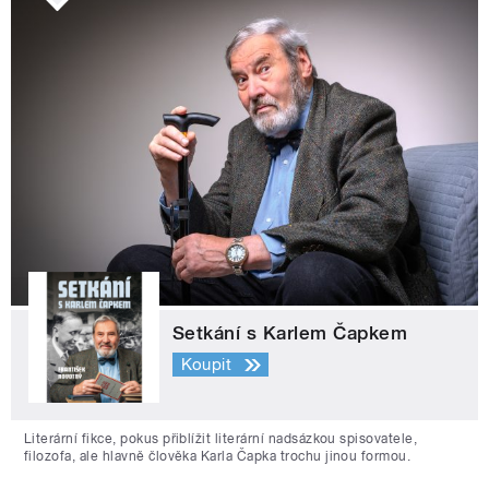
Setkání s Karlem Čapkem
Koupit
Literární fikce, pokus přiblížit literární nadsázkou spisovatele,
filozofa, ale hlavně člověka Karla Čapka trochu jinou formou.