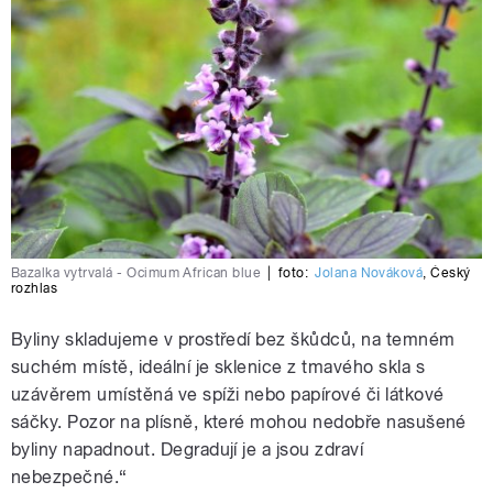
Bazalka vytrvalá - Ocimum African blue
|
foto:
Jolana Nováková
,
Český
rozhlas
Byliny skladujeme v prostředí bez škůdců, na temném
suchém místě, ideální je sklenice z tmavého skla s
uzávěrem umístěná ve spíži nebo papírové či látkové
sáčky. Pozor na plísně, které mohou nedobře nasušené
byliny napadnout. Degradují je a jsou zdraví
nebezpečné.“