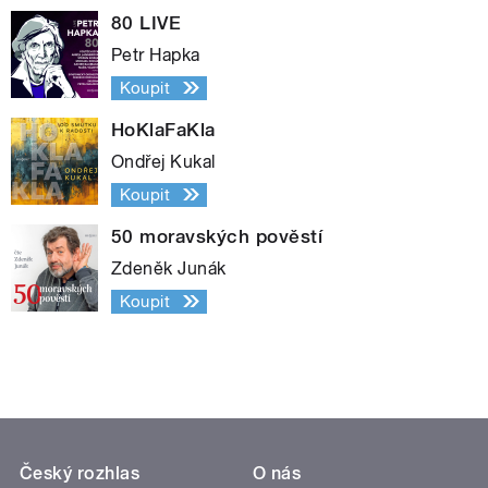
80 LIVE
Petr Hapka
Koupit
HoKlaFaKla
Ondřej Kukal
Koupit
50 moravských pověstí
Zdeněk Junák
Koupit
Český rozhlas
O nás