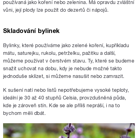
používaná jako koření nebo zelenina. Má opravdu zvláštní
vůni, její plody lze použít do dezertů či nápojů.
Skladování bylinek
Bylinky, které používáme jako zelené koření, kupříkladu
mátu, saturejku, rukolu, petrželku, pažitku a další,
můžeme používat v čerstvém stavu. Ty, které se budeme
snažit uchovat na dobu, kdy je nebude možné takto
jednoduše sklízet, si můžeme nasušit nebo zamrazit.
K sušení natí nebo listů nepotřebujeme vysoké teploty,
ideální je 30 až 40 stupňů Celsia, provzdušněná půda,
kde je zároveň stín. Kde se ale příliš nepráší, i na to
bychom měli dbát.