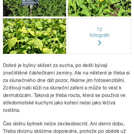
12
fotografií
Dobré je byliny sklízet za sucha, po dešti bývají
znečištěné částečkami zeminy. Ale na některé je třeba si
za slunečného dne dát pozor, říkáme jim fotosenzibilní.
Zcitlivují naši kůži na sluneční záření a může to vést k
dermatózám. Taková je třeba routa, která se používá ve
středomořské kuchyni jako koření nebo jako léčivá
rostlina.
Čas sběru bylinek nelze zevšeobecnit. Ani denní dobu.
Třeba diviznu sklízíme dopoledne, protože po obědě už