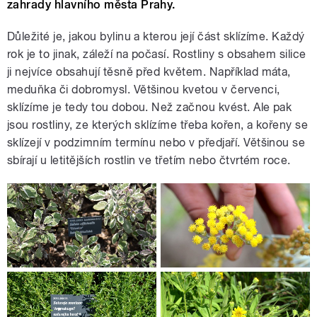
zahrady hlavního města Prahy.
Důležité je, jakou bylinu a kterou její část sklízíme. Každý
rok je to jinak, záleží na počasí. Rostliny s obsahem silice
ji nejvíce obsahují těsně před květem. Například máta,
meduňka či dobromysl. Většinou kvetou v červenci,
sklízíme je tedy tou dobou. Než začnou kvést. Ale pak
jsou rostliny, ze kterých sklízíme třeba kořen, a kořeny se
sklízejí v podzimním termínu nebo v předjaří. Většinou se
sbírají u letitějších rostlin ve třetím nebo čtvrtém roce.