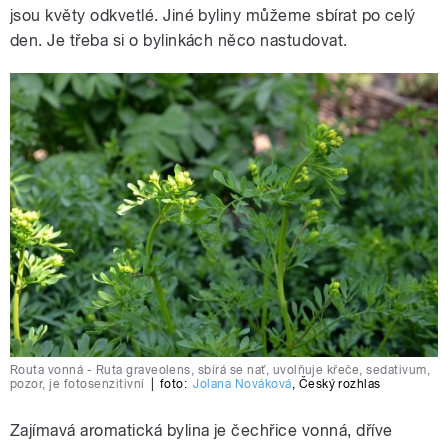
jsou květy odkvetlé. Jiné byliny můžeme sbírat po celý
den. Je třeba si o bylinkách něco nastudovat.
Routa vonná - Ruta graveolens, sbírá se nať, uvolňuje křeče, sedativum,
pozor, je fotosenzitivní
|
foto:
Jolana Nováková
,
Český rozhlas
Zajímavá aromatická bylina je čechřice vonná, dříve