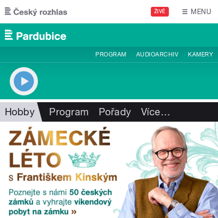
Přejít k hlavnímu obsahu
MENU
ŽIVĚ
PROGRAM
AUDIOARCHIV
KAMERY
Hobby
Program
Pořady
Více
…