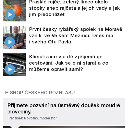
Prasklé rajče, zelený límec okolo
stopky aneb rajčata a jejich vady a jak
jim předcházet
První český rybářský spolek na Moravě
vznikl ve Velkém Meziříčí. Dnes má
i svého Otu Pavla
Klimatizace v autě zpříjemňuje
cestování. Jak se o ni starat a co
můžeme opravit sami?
E-SHOP ČESKÉHO ROZHLASU
Přijměte pozvání na úsměvný doušek moudré
člověčiny.
František Novotný, moderátor