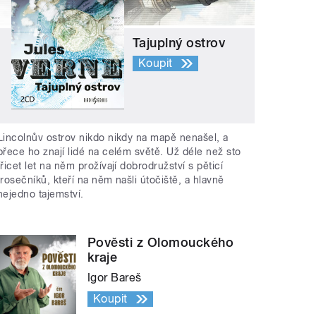
Tajuplný ostrov
Koupit
Lincolnův ostrov nikdo nikdy na mapě nenašel, a
přece ho znají lidé na celém světě. Už déle než sto
třicet let na něm prožívají dobrodružství s pěticí
trosečníků, kteří na něm našli útočiště, a hlavně
nejedno tajemství.
Pověsti z Olomouckého
kraje
Igor Bareš
Koupit