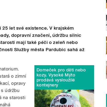
 25 let své existence. V krajském
pady, dopravní značení, údržbu silnic
tarosti mají také péči o zeleň nebo
lečnosti Služby města Pardubic sahá až
matorium.
Domeček pro děti nebo
kozy. Vysoké Mýto
stará o zimní
prodává vysloužilé
ikací, opravy
kontejnery
 s údržbu
á na starosti
omáhá