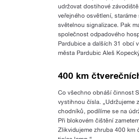
udržovat dostihové závodiště
veřejného osvětlení, staráme 
světelnou signalizace. Pak 
společnost odpadového hospod
Pardubice a dalších 31 obcí v
města Pardubic Aleš Kopecký 
400 km čtverečních
Co všechno obnáší činnost Sl
vystihnou čísla. „Udržujeme
chodníků, podílíme se na úd
Při blokovém čištění zametem
Zlikvidujeme zhruba 400 km č
tisíce lamp.“