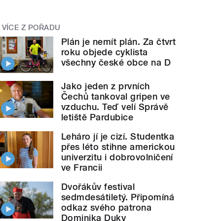
VÍCE Z POŘADU
Plán je nemít plán. Za čtvrt
roku objede cyklista
všechny české obce na D
Jako jeden z prvních
Čechů tankoval gripen ve
vzduchu. Teď velí Správě
letiště Pardubice
Leháro jí je cizí. Studentka
přes léto stihne americkou
univerzitu i dobrovolničení
ve Francii
Dvořákův festival
sedmdesátiletý. Připomíná
odkaz svého patrona
Dominika Duky