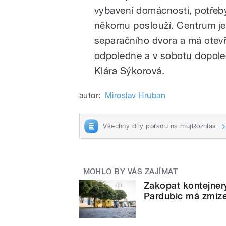
vybavení domácnosti, potřeby 
někomu poslouží. Centrum je v
separačního dvora a má otevř
odpoledne a v sobotu dopole
Klára Sýkorová.
autor:
Miroslav Hruban
Všechny díly pořadu na mujRozhlas
MOHLO BY VÁS ZAJÍMAT
Zakopat kontejner
Pardubic má zmiz