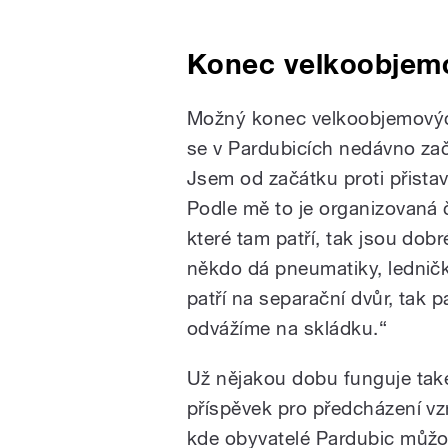
Konec velkoobjem
Možný konec velkoobjemových
se v Pardubicích nedávno zač
Jsem od začátku proti přista
Podle mě to je organizovaná 
které tam patří, tak jsou dob
někdo dá pneumatiky, ledničku,
patří na separační dvůr, tak p
odvážíme na skládku.“
Už nějakou dobu funguje také
příspěvek pro předcházení vz
kde obyvatelé Pardubic můžou 