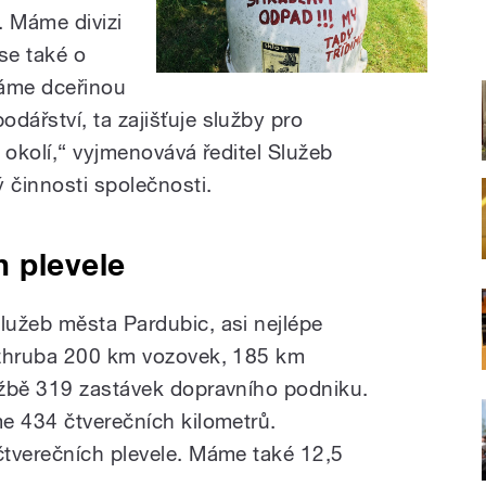
. Máme divizi
se také o
máme dceřinou
ářství, ta zajišťuje služby pro
 okolí,“ vyjmenovává ředitel Služeb
činnosti společnosti.
 plevele
užeb města Pardubic, asi nejlépe
 zhruba 200 km vozovek, 185 km
ržbě 319 zastávek dopravního podniku.
e 434 čtverečních kilometrů.
tverečních plevele. Máme také 12,5