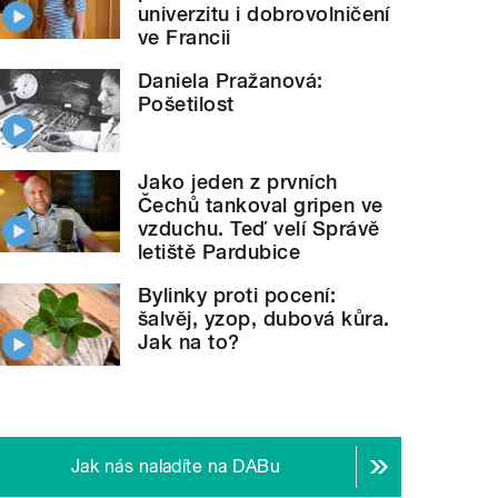
univerzitu i dobrovolničení
ve Francii
Daniela Pražanová:
Pošetilost
Jako jeden z prvních
Čechů tankoval gripen ve
vzduchu. Teď velí Správě
letiště Pardubice
Bylinky proti pocení:
šalvěj, yzop, dubová kůra.
Jak na to?
Jak nás naladíte na DABu