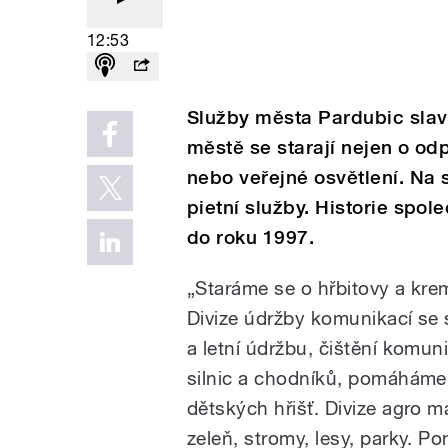
12:53
Služby města Pardubic slaví
městě se starají nejen o od
nebo veřejné osvětlení. Na s
pietní služby. Historie spo
do roku 1997.
„Staráme se o hřbitovy a kre
Divize údržby komunikací se 
a letní údržbu, čištění komun
silnic a chodníků, pomáháme
dětských hřišť. Divize agro m
zeleň, stromy, lesy, parky. P