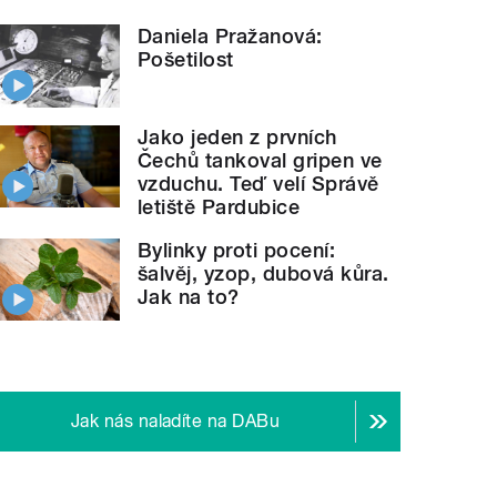
Daniela Pražanová:
Pošetilost
Jako jeden z prvních
Čechů tankoval gripen ve
vzduchu. Teď velí Správě
letiště Pardubice
Bylinky proti pocení:
šalvěj, yzop, dubová kůra.
Jak na to?
Jak nás naladíte na DABu