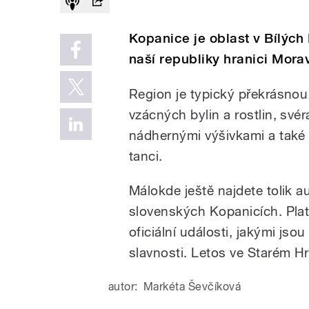
Kopanice je oblast v Bílých
naší republiky hranici Mora
Region je typický překrásnou
vzácných bylin a rostlin, sv
nádhernými výšivkami a také
tanci.
Málokde ještě najdete tolik 
slovenských Kopanicích. Platí
oficiální události, jakými js
slavnosti. Letos ve Starém H
autor:
Markéta Ševčíková