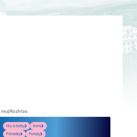
mujRozhlas
Hry a četby
Krimi
Pohádky
Pořady