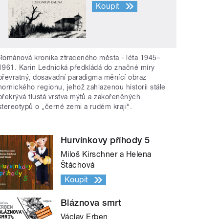
Koupit
Románová kronika ztraceného města - léta 1945–
1961. Karin Lednická předkládá do značné míry
převratný, dosavadní paradigma měnící obraz
hornického regionu, jehož zahlazenou historii stále
překrývá tlustá vrstva mýtů a zakořeněných
stereotypů o „černé zemi a rudém kraji“.
Hurvínkovy příhody 5
Miloš Kirschner a Helena
Štáchová
Koupit
Bláznova smrt
Václav Erben