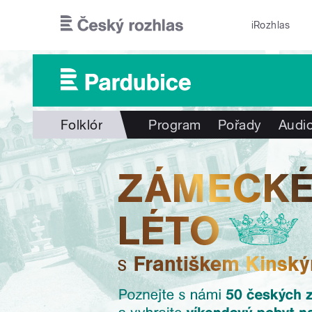
Přejít k hlavnímu obsahu
iRozhlas
Folklór
Program
Pořady
Audio