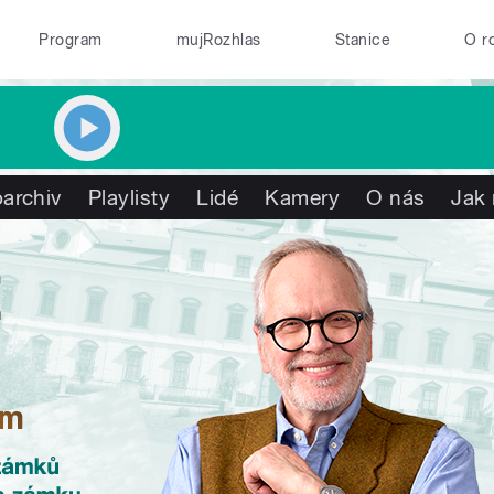
Program
mujRozhlas
Stanice
O r
archiv
Playlisty
Lidé
Kamery
O nás
Jak 