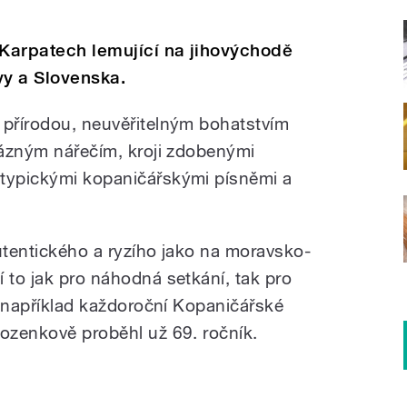
 Karpatech lemující na jihovýchodě
vy a Slovenska.
 přírodou, neuvěřitelným bohatstvím
érázným nářečím, kroji zdobenými
 typickými kopaničářskými písněmi a
autentického a ryzího jako na moravsko-
 to jak pro náhodná setkání, tak pro
ou například každoroční Kopaničářské
rozenkově proběhl už 69. ročník.