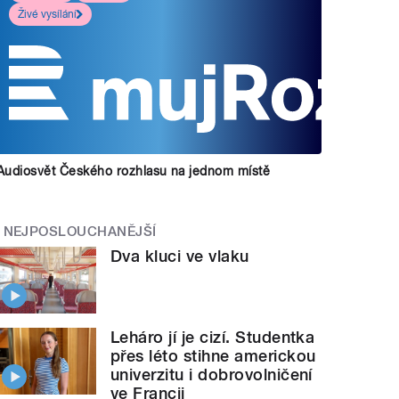
Živé vysílání
Audiosvět Českého rozhlasu na jednom místě
NEJPOSLOUCHANĚJŠÍ
Dva kluci ve vlaku
Leháro jí je cizí. Studentka
přes léto stihne americkou
univerzitu i dobrovolničení
ve Francii