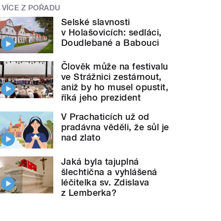
VÍCE Z POŘADU
Selské slavnosti
v Holašovicích: sedláci,
Doudlebané a Babouci
Člověk může na festivalu
ve Strážnici zestárnout,
aniž by ho musel opustit,
říká jeho prezident
V Prachaticích už od
pradávna věděli, že sůl je
nad zlato
Jaká byla tajuplná
šlechtična a vyhlášená
léčitelka sv. Zdislava
z Lemberka?