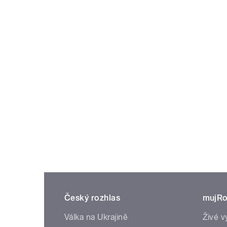
Český rozhlas
mujRo
Válka na Ukrajině
Živé v