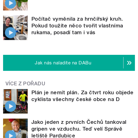
Počítač vyměnila za hrnčířský kruh.
Pokud toužíte něco tvořit vlastníma
rukama, posadí tam i vás
Jak nás naladíte na DABu
VÍCE Z POŘADU
Plán je nemít plán. Za čtvrt roku objede
cyklista všechny české obce na D
Jako jeden z prvních Čechů tankoval
gripen ve vzduchu. Teď velí Správě
letiště Pardubice