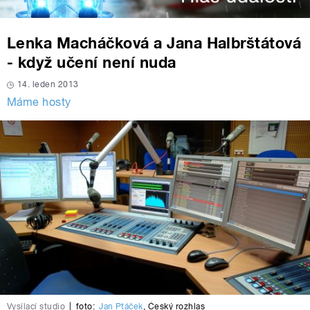
Lenka Macháčková a Jana Halbrštátová
- když učení není nuda
14. leden 2013
Máme hosty
Vysílací studio
|
foto:
Jan Ptáček
,
Český rozhlas