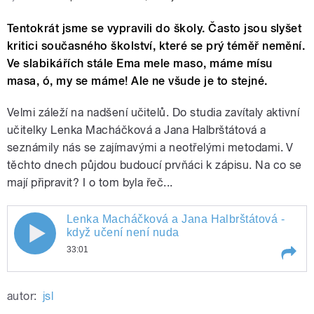
Tentokrát jsme se vypravili do školy. Často jsou slyšet
kritici současného školství, které se prý téměř nemění.
Ve slabikářích stále Ema mele maso, máme mísu
masa, ó, my se máme! Ale ne všude je to stejné.
Velmi záleží na nadšení učitelů. Do studia zavítaly aktivní
učitelky Lenka Macháčková a Jana Halbrštátová a
seznámily nás se zajímavými a neotřelými metodami. V
těchto dnech půjdou budoucí prvňáci k zápisu. Na co se
mají připravit? I o tom byla řeč...
Lenka Macháčková a Jana Halbrštátová -
když učení není nuda
33:01
Play /
Lenka Macháčková a Jana Halbrštátová - když učení není nuda
autor:
jsl