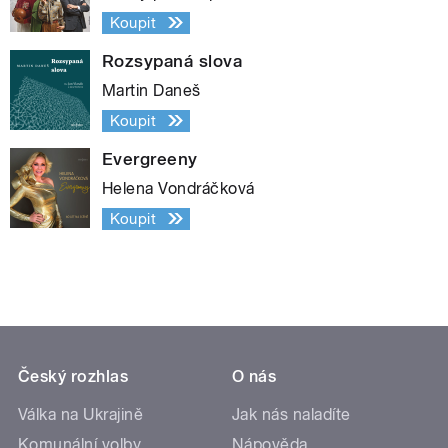
Koupit
Rozsypaná slova
Martin Daneš
Koupit
Evergreeny
Helena Vondráčková
Koupit
Český rozhlas
O nás
Válka na Ukrajině
Jak nás naladíte
Komunální volby
Nápověda