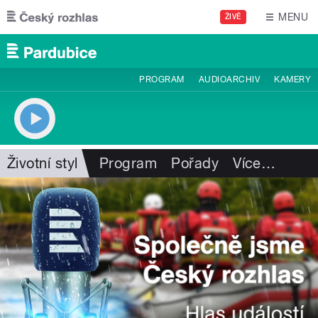
Přejít k hlavnímu obsahu
MENU
ŽIVĚ
PROGRAM
AUDIOARCHIV
KAMERY
Životní styl
Program
Pořady
Více
…