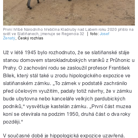
První hříbě Národního hřebčína Kladruby nad Labem roku 2020 přišlo na
svět ve Slatiňanech, jmenuje se Regencia 32
|
foto:
Josef
Ženatý
,
Český rozhlas
Už v létě 1945 bylo rozhodnuto, že se slatiňanské stáje
stanou domovem starokladrubských vraníků z Průhonic u
Prahy. O zachování rodu se zasloužil profesor František
Bílek, který stál také u zrodu hipologického expozice ve
slatiňanském zámku. „To zámek v podstatě zachránilo
před účelovým využitím, padaly totiž návrhy, že v zámku
bude ubytovna nebo kanceláře velkých pardubických
podniků,“ vysvětluje kastelán zámku. „První část muzea
koní se otevírala na podzim 1950, druhá část o dva roky
později.“
V současné době je hippologická expozice uzavřená.