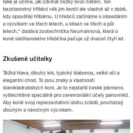
také je učíme, jak zdvihat nožky kvůli čištění. Ten
bezstarostný hříběcí věk jim končí ale vlastně až v době,
kdy opouštějí hříbárnu. U hřebců začínáme s obsedáním
a výcvikem ve třech letech, u klisen ve třech a půl
letech,“ dodává zootechnička Neumannová, která o
koně slatiňanského hřebčína pečuje už dvacet čtyři let.
Zkušené učitelky
Těžká hlava, dlouhý krk, typický klabonos, velké oči a
elegantní chod. To jsou znaky a vlastnosti
starokladrubských koní. Je to nejstarší české plemeno,
vyšlechtěné speciálně pro ceremoniální účely panovníků.
Aby koně svoji reprezentativní úlohu zvládli, procházejí
dlouhým a náročným výcvikem.