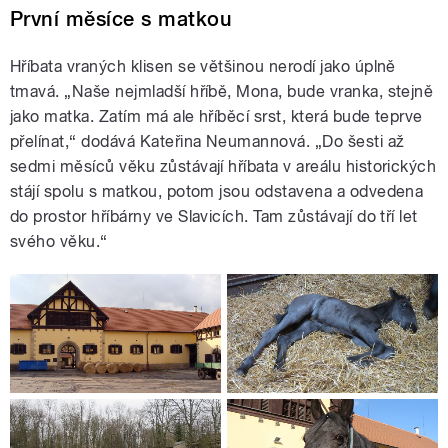
První měsíce s matkou
Hříbata vraných klisen se většinou nerodí jako úplně
tmavá. „Naše nejmladší hříbě, Mona, bude vranka, stejně
jako matka. Zatím má ale hříběcí srst, která bude teprve
přelínat,“ dodává Kateřina Neumannová. „Do šesti až
sedmi měsíců věku zůstávají hříbata v areálu historických
stájí spolu s matkou, potom jsou odstavena a odvedena
do prostor hříbárny ve Slavicích. Tam zůstávají do tří let
svého věku.“