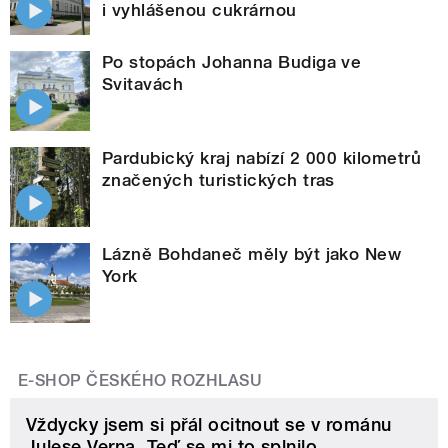
i vyhlášenou cukrárnou
Po stopách Johanna Budiga ve
Svitavách
Pardubický kraj nabízí 2 000 kilometrů
značených turistických tras
Lázně Bohdaneč měly být jako New
York
E-SHOP ČESKÉHO ROZHLASU
Vždycky jsem si přál ocitnout se v románu
Julese Verna. Teď se mi to splnilo.