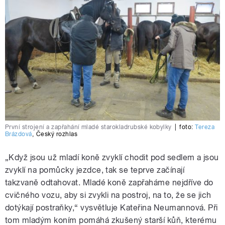
První strojení a zapřahání mladé starokladrubské kobylky
|
foto:
Tereza
Brázdová
,
Český rozhlas
„Když jsou už mladí koně zvyklí chodit pod sedlem a jsou
zvyklí na pomůcky jezdce, tak se teprve začínají
takzvaně odtahovat. Mladé koně zapřaháme nejdříve do
cvičného vozu, aby si zvykli na postroj, na to, že se jich
dotýkají postraňky,“ vysvětluje Kateřina Neumannová. Při
tom mladým koním pomáhá zkušený starší kůň, kterému