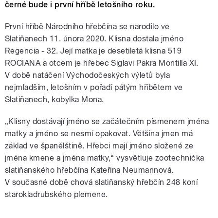
černé bude i první hříbě letošního roku.
První hříbě Národního hřebčína se narodilo ve
Slatiňanech 11. února 2020. Klisna dostala jméno
Regencia - 32. Její matka je desetiletá klisna 519
ROCIANA a otcem je hřebec Siglavi Pakra Montilla XI.
V době natáčení Východočeských výletů byla
nejmladším, letošním v pořadí pátým hříbětem ve
Slatiňanech, kobylka Mona.
„Klisny dostávají jméno se začátečním písmenem jména
matky a jméno se nesmí opakovat. Většina jmen má
základ ve španělštině. Hřebci mají jméno složené ze
jména kmene a jména matky,“ vysvětluje zootechnička
slatiňanského hřebčína Kateřina Neumannová.
V současné době chová slatiňanský hřebčín 248 koní
starokladrubského plemene.