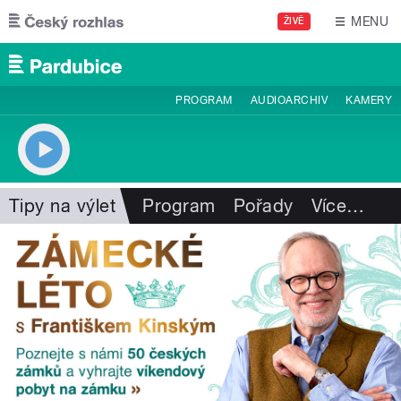
Přejít k hlavnímu obsahu
MENU
ŽIVĚ
PROGRAM
AUDIOARCHIV
KAMERY
Tipy na výlet
Program
Pořady
Více
…