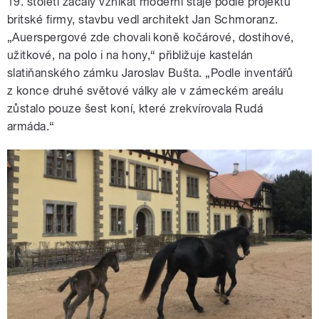
19. století začaly vznikat moderní stáje podle projektu
britské firmy, stavbu vedl architekt Jan Schmoranz.
„Auerspergové zde chovali koně kočárové, dostihové,
užitkové, na polo i na hony,“ přibližuje kastelán
slatiňanského zámku Jaroslav Bušta. „Podle inventářů
z konce druhé světové války ale v zámeckém areálu
zůstalo pouze šest koní, které zrekvírovala Rudá
armáda.“