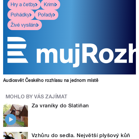
Hry a četby
Krimi
Pohádky
Pořady
Živé vysílání
Audiosvět Českého rozhlasu na jednom místě
MOHLO BY VÁS ZAJÍMAT
Za vraníky do Slatiňan
Vzhůru do sedla. Největší plyšový kůň