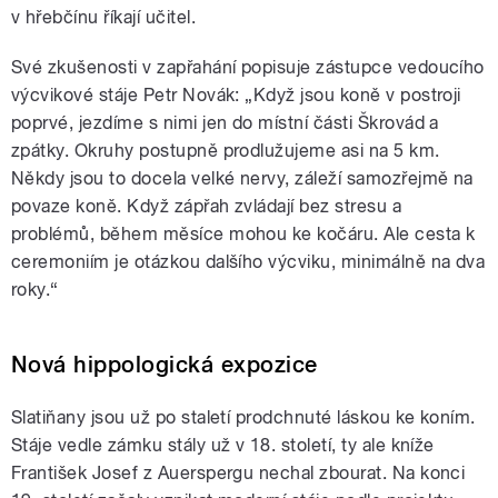
v hřebčínu říkají učitel.
Své zkušenosti v zapřahání popisuje zástupce vedoucího
výcvikové stáje Petr Novák: „Když jsou koně v postroji
poprvé, jezdíme s nimi jen do místní části Škrovád a
zpátky. Okruhy postupně prodlužujeme asi na 5 km.
Někdy jsou to docela velké nervy, záleží samozřejmě na
povaze koně. Když zápřah zvládají bez stresu a
problémů, během měsíce mohou ke kočáru. Ale cesta k
ceremoniím je otázkou dalšího výcviku, minimálně na dva
roky.“
Nová hippologická expozice
Slatiňany jsou už po staletí prodchnuté láskou ke koním.
Stáje vedle zámku stály už v 18. století, ty ale kníže
František Josef z Auerspergu nechal zbourat. Na konci