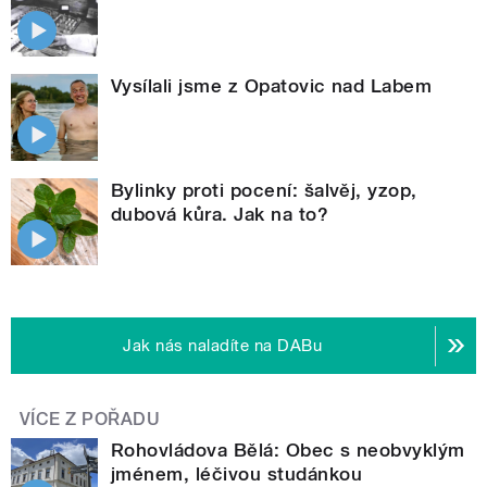
Vysílali jsme z Opatovic nad Labem
Bylinky proti pocení: šalvěj, yzop,
dubová kůra. Jak na to?
Jak nás naladíte na DABu
VÍCE Z POŘADU
Rohovládova Bělá: Obec s neobvyklým
jménem, léčivou studánkou