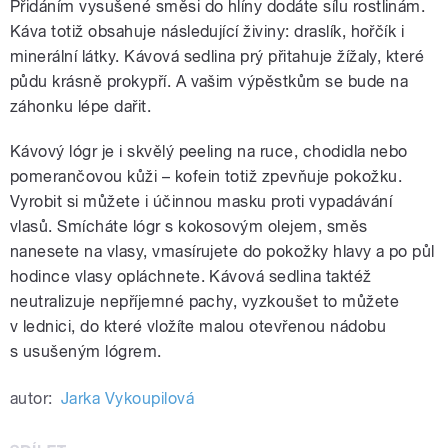
Přidáním vysušené směsi do hlíny dodáte sílu rostlinám.
Káva totiž obsahuje následující živiny: draslík, hořčík i
minerální látky. Kávová sedlina prý přitahuje žížaly, které
půdu krásně prokypří. A vašim výpěstkům se bude na
záhonku lépe dařit.
Kávový lógr je i skvělý peeling na ruce, chodidla nebo
pomerančovou kůži – kofein totiž zpevňuje pokožku.
Vyrobit si můžete i účinnou masku proti vypadávání
vlasů. Smícháte lógr s kokosovým olejem, směs
nanesete na vlasy, vmasírujete do pokožky hlavy a po půl
hodince vlasy opláchnete. Kávová sedlina taktéž
neutralizuje nepříjemné pachy, vyzkoušet to můžete
v lednici, do které vložíte malou otevřenou nádobu
s usušeným lógrem.
autor:
Jarka Vykoupilová