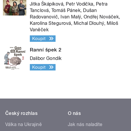
Jitka Škápíková, Petr Vodička, Petra
Tanclová, Tomáš Pánek, Dušan
Radovanovič, Ivan Malý, Ondřej Nováček,
Karolína Stegurová, Michal Dlouhý, Miloš
Vaněček
Koupit
Ranní špek 2
Dalibor Gondík
Koupit
Český rozhlas
O nás
Válka na Ukrajině
Jak nás naladíte