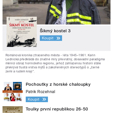
Šikmý kostel 3
Koupit
Románová kronika ztraceného města - léta 1945–1961. Karin
Lednická předkládá do značné míry převratný, dosavadní paradigma
měnící obraz hornického regionu, jehož zahlazenou historii stále
překrývá tlustá vrstva mýtů a zakořeněných stereotypů o „černé
zemi a rudém kraji“.
Pochoutky z horské chaloupky
Patrik Rozehnal
Koupit
Toulky první republikou 26-50