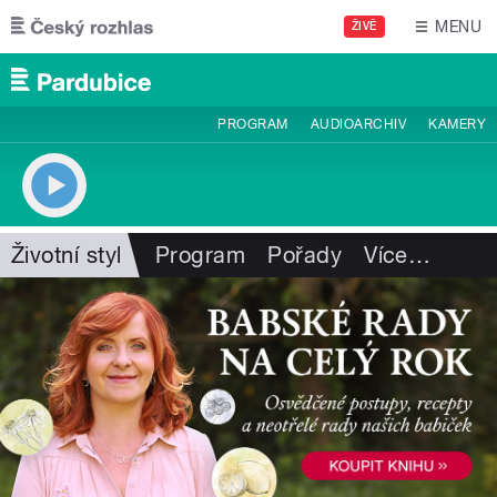
Přejít k hlavnímu obsahu
MENU
ŽIVĚ
PROGRAM
AUDIOARCHIV
KAMERY
Životní styl
Program
Pořady
Více
…