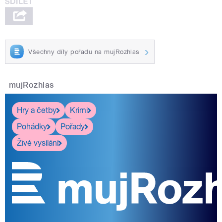
Všechny díly pořadu na mujRozhlas
mujRozhlas
Hry a četby
Krimi
Pohádky
Pořady
Živé vysílání