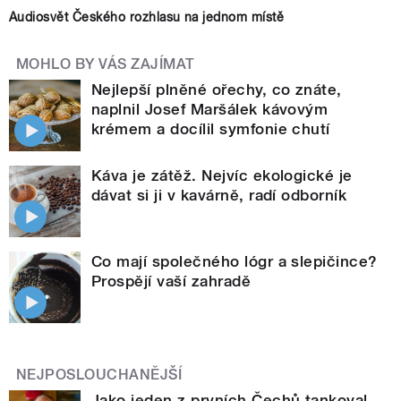
Audiosvět Českého rozhlasu na jednom místě
MOHLO BY VÁS ZAJÍMAT
Nejlepší plněné ořechy, co znáte,
naplnil Josef Maršálek kávovým
krémem a docílil symfonie chutí
Káva je zátěž. Nejvíc ekologické je
dávat si ji v kavárně, radí odborník
Co mají společného lógr a slepičince?
Prospějí vaší zahradě
NEJPOSLOUCHANĚJŠÍ
Jako jeden z prvních Čechů tankoval