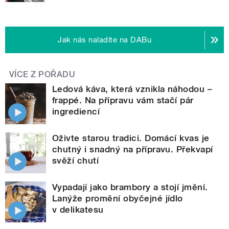
Jak nás naladíte na DABu
VÍCE Z POŘADU
Ledová káva, která vznikla náhodou –
frappé. Na přípravu vám stačí pár
ingrediencí
Oživte starou tradici. Domácí kvas je
chutný i snadný na přípravu. Překvapí
svěží chutí
Vypadají jako brambory a stojí jmění.
Lanýže promění obyčejné jídlo
v delikatesu