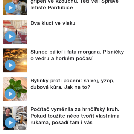
gripen ve vzduchu. Teď velí Správě
letiště Pardubice
Dva kluci ve vlaku
Slunce pálící i fata morgana. Písničky
o vedru a horkém počasí
Bylinky proti pocení: šalvěj, yzop,
dubová kůra. Jak na to?
Počítač vyměnila za hrnčířský kruh.
Pokud toužíte něco tvořit vlastníma
rukama, posadí tam i vás