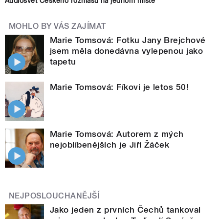
Audiosvět Českého rozhlasu na jednom místě
MOHLO BY VÁS ZAJÍMAT
Marie Tomsová: Fotku Jany Brejchové
jsem měla donedávna vylepenou jako
tapetu
Marie Tomsová: Fíkovi je letos 50!
Marie Tomsová: Autorem z mých
nejoblíbenějších je Jiří Žáček
NEJPOSLOUCHANĚJŠÍ
Jako jeden z prvních Čechů tankoval