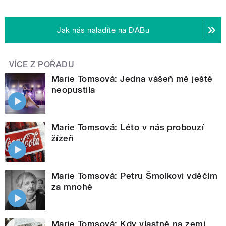
Jak nás naladíte na DABu
VÍCE Z POŘADU
Marie Tomsová: Jedna vášeň mě ještě
neopustila
Marie Tomsová: Léto v nás probouzí
žízeň
Marie Tomsová: Petru Šmolkovi vděčím
za mnohé
Marie Tomsová: Kdy vlastně na zemi