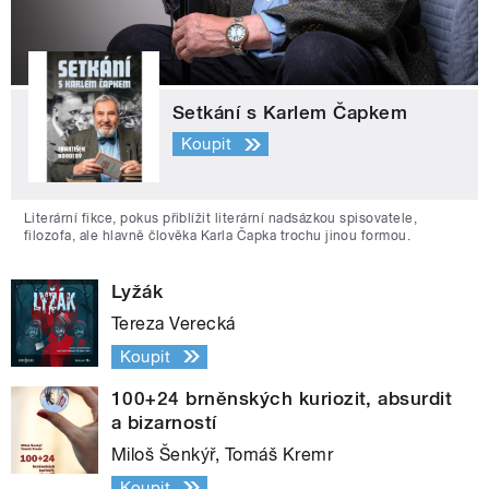
Setkání s Karlem Čapkem
Koupit
Literární fikce, pokus přiblížit literární nadsázkou spisovatele,
filozofa, ale hlavně člověka Karla Čapka trochu jinou formou.
Lyžák
Tereza Verecká
Koupit
100+24 brněnských kuriozit, absurdit
a bizarností
Miloš Šenkýř, Tomáš Kremr
Koupit