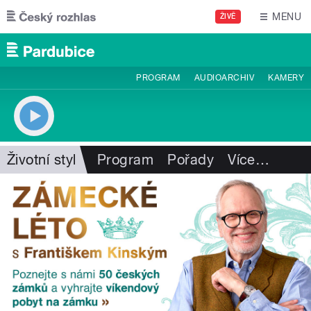
Přejít k hlavnímu obsahu
MENU
ŽIVĚ
PROGRAM
AUDIOARCHIV
KAMERY
Životní styl
Program
Pořady
Více
…