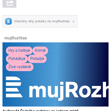
Všechny díly pořadu na mujRozhlas
mujRozhlas
Hry a četby
Krimi
Pohádky
Pořady
Živé vysílání