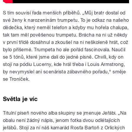
S tím souvisí řada menších příběhů. „Můj bratr dostal od
své ženy k narozeninám trumpetu. To je odkaz na našeho
dědečka, který neměl telefon a kdyby mu hořela chalupa,
tak tam měl pověšenou trumpetu. Brácha na ni už někdy
v první třídě dosáhnul a zkoušel na ni neškoleně hrát, což
bylo příšerné. Trumpeta ho ale pořád fascinovala. Naučil
se 5 tónů, které jsme dali do jedné písně. Chvíli, kdy on
stojí na pódiu Lucerny, kde hrál třeba i Louis Armstrong,
by nevymyslel ani scenárista zábavného pořadu,“ směje
se Troníček.
Světla je víc
Titulní píseň nového alba skupiny se jmenuje Jeřábi. „Na
obalu není žádný nápis, jenom fotka dvou odlétajících
jeřábů. Stojí za ní náš kamarád Rosťa Bartoň z Orlických