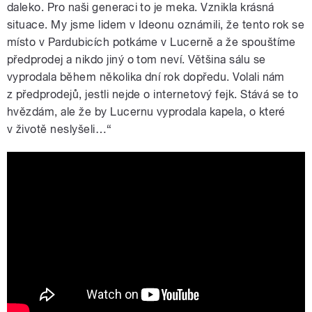
daleko. Pro naši generaci to je meka. Vznikla krásná
situace. My jsme lidem v Ideonu oznámili, že tento rok se
místo v Pardubicích potkáme v Lucerně a že spouštíme
předprodej a nikdo jiný o tom neví. Většina sálu se
vyprodala během několika dní rok dopředu. Volali nám
z předprodejů, jestli nejde o internetový fejk. Stává se to
hvězdám, ale že by Lucernu vyprodala kapela, o které
v životě neslyšeli…“
Marien | Jeřábi