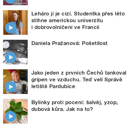
Leháro jí je cizí. Studentka přes léto
stihne americkou univerzitu
i dobrovolničení ve Francii
Daniela Pražanová: Pošetilost
Jako jeden z prvních Čechů tankoval
gripen ve vzduchu. Teď velí Správě
letiště Pardubice
Bylinky proti pocení: šalvěj, yzop,
dubová kůra. Jak na to?