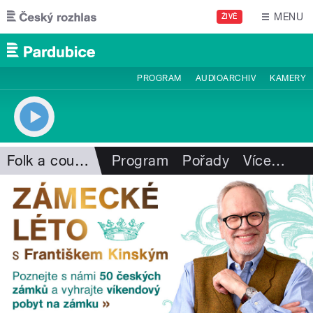
Přejít k hlavnímu obsahu
MENU
ŽIVĚ
PROGRAM
AUDIOARCHIV
KAMERY
Folk a country
Program
Pořady
Více
…