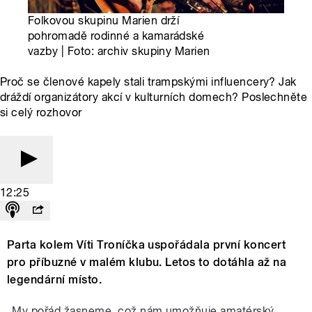
Folkovou skupinu Marien drží
pohromadě rodinné a kamarádské
vazby | Foto: archiv skupiny Marien
Proč se členové kapely stali trampskými influencery? Jak
dráždí organizátory akcí v kulturních domech? Poslechněte
si celý rozhovor
12:25
Parta kolem Víti Troníčka uspořádala první koncert
pro příbuzné v malém klubu. Letos to dotáhla až na
legendární místo.
„My pořád žasneme, což nám umožňuje amatérský