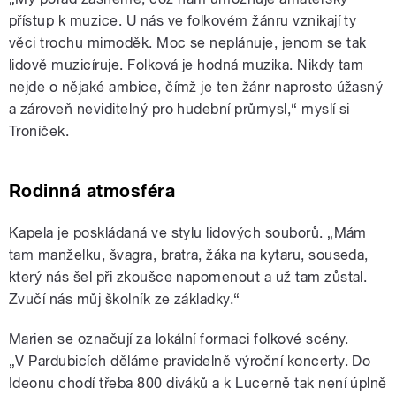
přístup k muzice. U nás ve folkovém žánru vznikají ty
věci trochu mimoděk. Moc se neplánuje, jenom se tak
lidově muzicíruje. Folková je hodná muzika. Nikdy tam
nejde o nějaké ambice, čímž je ten žánr naprosto úžasný
a zároveň neviditelný pro hudební průmysl,“ myslí si
Troníček.
Rodinná atmosféra
Kapela je poskládaná ve stylu lidových souborů. „Mám
tam manželku, švagra, bratra, žáka na kytaru, souseda,
který nás šel při zkoušce napomenout a už tam zůstal.
Zvučí nás můj školník ze základky.“
Marien se označují za lokální formaci folkové scény.
„V Pardubicích děláme pravidelně výroční koncerty. Do
Ideonu chodí třeba 800 diváků a k Lucerně tak není úplně