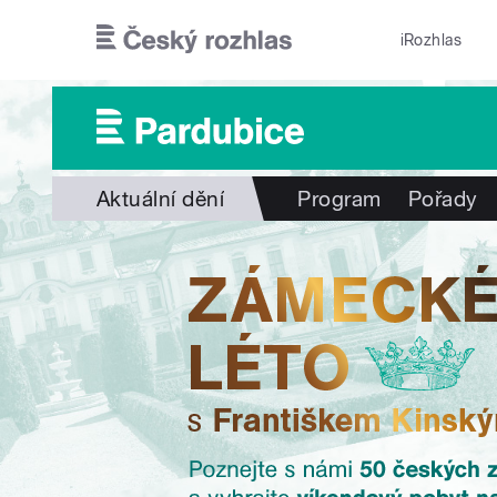
Přejít k hlavnímu obsahu
iRozhlas
Aktuální dění
Program
Pořady