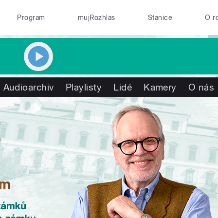
Program
mujRozhlas
Stanice
O r
Audioarchiv
Playlisty
Lidé
Kamery
O nás