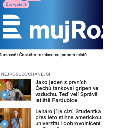
Živé vysílání
Audiosvět Českého rozhlasu na jednom místě
NEJPOSLOUCHANĚJŠÍ
Jako jeden z prvních
Čechů tankoval gripen ve
vzduchu. Teď velí Správě
letiště Pardubice
Leháro jí je cizí. Studentka
přes léto stihne americkou
univerzitu i dobrovolničení