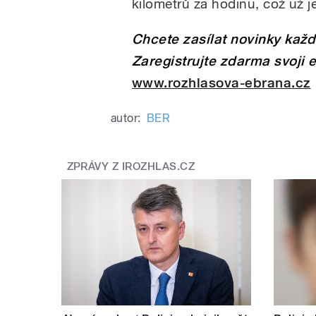
kilometrů za hodinu, což už je
pause
Chcete zasílat novinky kaž
Zaregistrujte zdarma svoji 
www.rozhlasova-ebrana.cz
autor:
BER
ZPRÁVY Z IROZHLAS.CZ