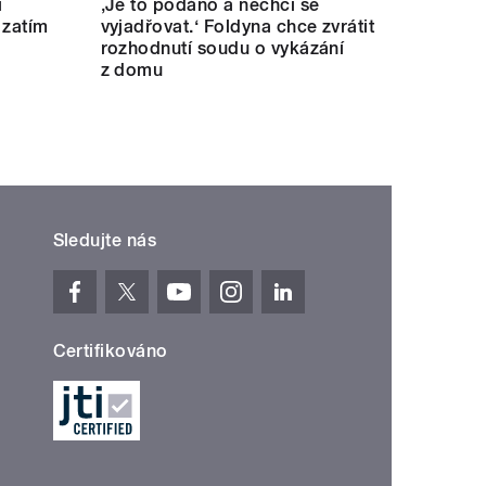
i
‚Je to podáno a nechci se
 zatím
vyjadřovat.‘ Foldyna chce zvrátit
rozhodnutí soudu o vykázání
z domu
Sledujte nás
Certifikováno