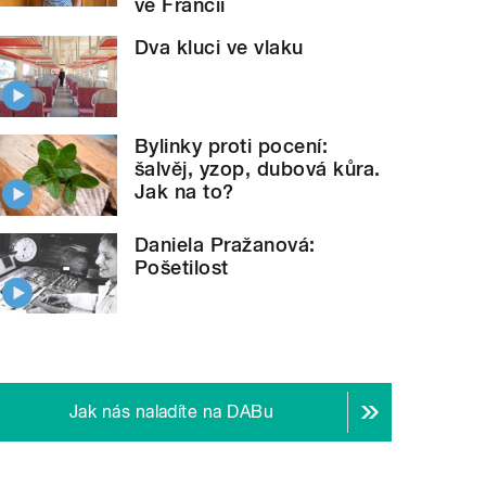
ve Francii
Dva kluci ve vlaku
Bylinky proti pocení:
šalvěj, yzop, dubová kůra.
Jak na to?
Daniela Pražanová:
Pošetilost
Jak nás naladíte na DABu