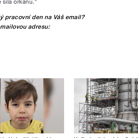
 síla orkánu."
dý pracovní den na Váš email?
emailovou adresu: