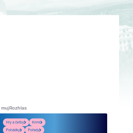
mujRozhlas
Hry a četby
Krimi
Pohádky
Pořady