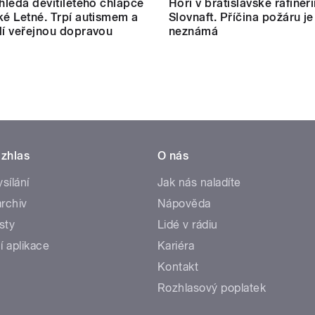
 hledá devítiletého chlapce
Hoří v bratislavské rafinéri
ké Letné. Trpí autismem a
Slovnaft. Příčina požáru je
dí veřejnou dopravou
neznámá
zhlas
O nás
ysílání
Jak nás naladíte
rchiv
Nápověda
sty
Lidé v rádiu
í aplikace
Kariéra
Kontakt
Rozhlasový poplatek