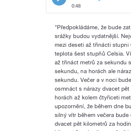
0:48
Play
Meteorologové stále varují p
"Předpokládáme, že bude za
srážky budou vydatnější. Nej
mezi deseti až třinácti stupni
teplota šest stupňů Celsia. V
až třináct metrů za sekundu 
sekundu, na horách ale náraz
/
sekundu. Večer a v noci bude 
osmnáct s nárazy dvacet pět 
horách až kolem čtyřiceti me
upozornění, že během dne bud
silný vítr během večera bude
dvacet pět kilometrů za hodin