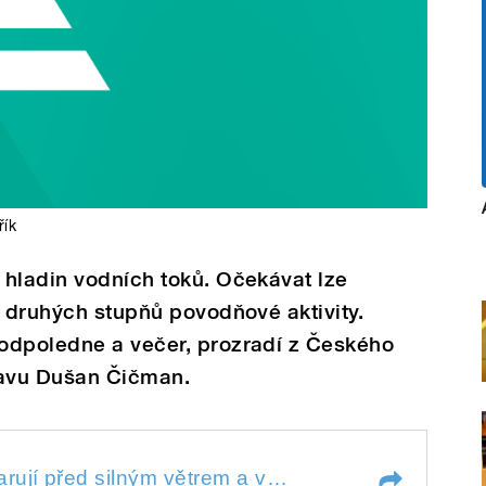
řík
 hladin vodních toků. Očekávat lze
i druhých stupňů povodňové aktivity.
odpoledne a večer, prozradí z Českého
avu Dušan Čičman.
Meteorologové stále varují před silným větrem a vydatnými srážkami