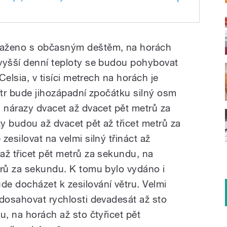
řed silným větrem a vydatnými srážkami
taženo s občasným deštěm, na horách
vyšší denní teploty se budou pohybovat
 Celsia, v tisíci metrech na horách je
ítr bude jihozápadní zpočátku silný osm
s nárazy dvacet až dvacet pět metrů za
y budou až dvacet pět až třicet metrů za
zesilovat na velmi silný třináct až
až třicet pět metrů za sekundu, na
trů za sekundu. K tomu bylo vydáno i
e docházet k zesilování větru. Velmi
 dosahovat rychlosti devadesát až sto
u, na horách až sto čtyřicet pět