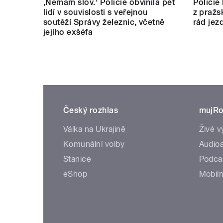
‚Nemám slov.‘ Policie obvinila pět
Policie
lidí v souvislosti s veřejnou
z pražs
soutěží Správy železnic, včetně
rád jez
jejího exšéfa
Český rozhlas
mujRo
Válka na Ukrajině
Živé v
Komunální volby
Audioa
Stanice
Podca
eShop
Mobiln