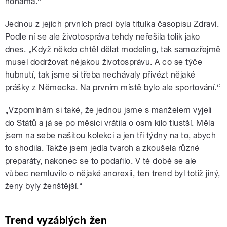
nohama.“
Jednou z jejích prvních prací byla titulka časopisu Zdraví.
Podle ní se ale životospráva tehdy neřešila tolik jako
dnes. „Když někdo chtěl dělat modeling, tak samozřejmě
musel dodržovat nějakou životosprávu. A co se týče
hubnutí, tak jsme si třeba nechávaly přivézt nějaké
prášky z Německa. Na prvním místě bylo ale sportování.“
„Vzpomínám si také, že jednou jsme s manželem vyjeli
do Států a já se po měsíci vrátila o osm kilo tlustší. Měla
jsem na sebe našitou kolekci a jen tři týdny na to, abych
to shodila. Takže jsem jedla tvaroh a zkoušela různé
preparáty, nakonec se to podařilo. V té době se ale
vůbec nemluvilo o nějaké anorexii, ten trend byl totiž jiný,
ženy byly ženštější.“
Trend vyzáblých žen