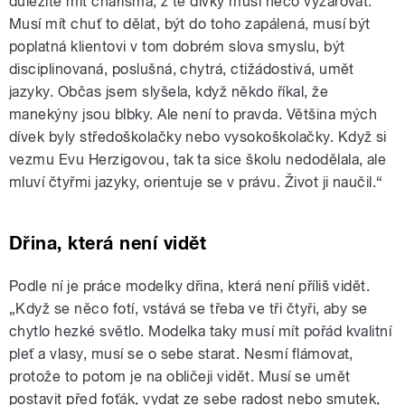
důležité mít charisma, z té dívky musí něco vyzařovat.
Musí mít chuť to dělat, být do toho zapálená, musí být
poplatná klientovi v tom dobrém slova smyslu, být
disciplinovaná, poslušná, chytrá, ctižádostivá, umět
jazyky. Občas jsem slyšela, když někdo říkal, že
manekýny jsou blbky. Ale není to pravda. Většina mých
dívek byly středoškolačky nebo vysokoškolačky. Když si
vezmu Evu Herzigovou, tak ta sice školu nedodělala, ale
mluví čtyřmi jazyky, orientuje se v právu. Život ji naučil.“
Dřina, která není vidět
Podle ní je práce modelky dřina, která není příliš vidět.
„Když se něco fotí, vstává se třeba ve tři čtyři, aby se
chytlo hezké světlo. Modelka taky musí mít pořád kvalitní
pleť a vlasy, musí se o sebe starat. Nesmí flámovat,
protože to potom je na obličeji vidět. Musí se umět
postavit před foťák, vydat ze sebe radost nebo smutek,