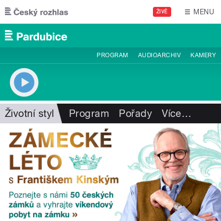
Přejít k hlavnímu obsahu
MENU
ŽIVĚ
PROGRAM
AUDIOARCHIV
KAMERY
Životní styl
Program
Pořady
Více
…