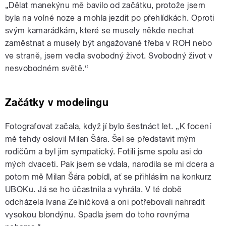
„Dělat manekýnu mě bavilo od začátku, protože jsem
byla na volné noze a mohla jezdit po přehlídkách. Oproti
svým kamarádkám, které se musely někde nechat
zaměstnat a musely být angažované třeba v ROH nebo
ve straně, jsem vedla svobodný život. Svobodný život v
nesvobodném světě.“
Začátky v modelingu
Fotografovat začala, když jí bylo šestnáct let. „K focení
mě tehdy oslovil Milan Šára. Šel se představit mým
rodičům a byl jim sympatický. Fotili jsme spolu asi do
mých dvaceti. Pak jsem se vdala, narodila se mi dcera a
potom mě Milan Šára pobídl, ať se přihlásím na konkurz
UBOKu. Já se ho účastnila a vyhrála. V té době
odcházela Ivana Zelníčková a oni potřebovali nahradit
vysokou blondýnu. Spadla jsem do toho rovnýma