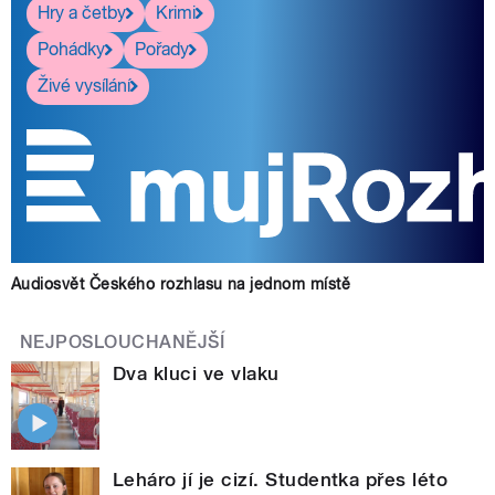
Hry a četby
Krimi
Pohádky
Pořady
Živé vysílání
Audiosvět Českého rozhlasu na jednom místě
NEJPOSLOUCHANĚJŠÍ
Dva kluci ve vlaku
Leháro jí je cizí. Studentka přes léto