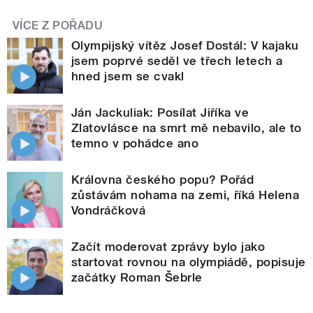
VÍCE Z POŘADU
Olympijský vítěz Josef Dostál: V kajaku
jsem poprvé seděl ve třech letech a
hned jsem se cvakl
Ján Jackuliak: Posílat Jiříka ve
Zlatovlásce na smrt mě nebavilo, ale to
temno v pohádce ano
Královna českého popu? Pořád
zůstávám nohama na zemi, říká Helena
Vondráčková
Začít moderovat zprávy bylo jako
startovat rovnou na olympiádě, popisuje
začátky Roman Šebrle