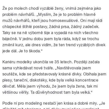
Že po molech chodí vyzáblé ženy, vnímá zejména jako
problém návrhářů. „Myslím, že je to problém hlavně
mužů návrhářů, kteří jsou homosexuálové. Oni mají rádi
chlapecké štíhlé postavy, žádná prsa, žádný zadeček.
Taky se na ně výborně šije a vypadá na nich všechno
báječně. V jednu dobu jsem byla ráda, když se trochu
změnil kurz, ale dnes vidím, že ten trend vyzáblých dívek
jede dál. Je to škoda.“
Kariéru modelky ukončila ve 35 letech. Později začala
sama vyhledávat nové tváře. „Navštěvovala jsem
soutěže, kde se představovaly krásné dívky. Obíhala jsem
plesy, taneční, diskotéky, kde byla velká koncentrace
děvčat. Měla jsem výhodu, že jsem byla žena, tak mi
většinou věřily. Ta důvěryhodnost tam byla velká.“
Podle ní pro modeling nestačí jen krása a dobré míry. „Je