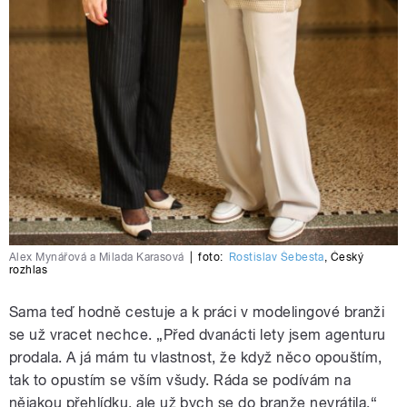
Alex Mynářová a Milada Karasová
|
foto:
Rostislav Šebesta
,
Český
rozhlas
Sama teď hodně cestuje a k práci v modelingové branži
se už vracet nechce. „Před dvanácti lety jsem agenturu
prodala. A já mám tu vlastnost, že když něco opouštím,
tak to opustím se vším všudy. Ráda se podívám na
nějakou přehlídku, ale už bych se do branže nevrátila,“