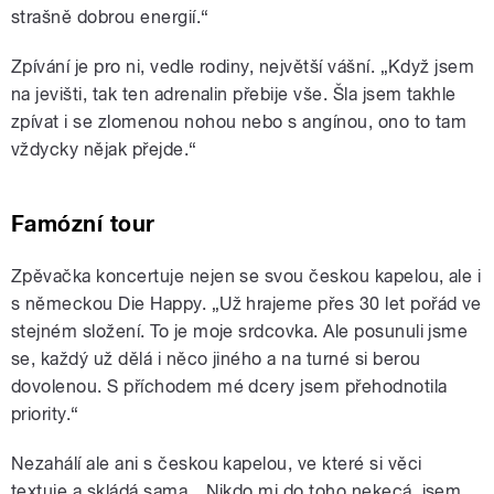
strašně dobrou energií.“
Zpívání je pro ni, vedle rodiny, největší vášní. „Když jsem
na jevišti, tak ten adrenalin přebije vše. Šla jsem takhle
zpívat i se zlomenou nohou nebo s angínou, ono to tam
vždycky nějak přejde.“
Famózní tour
Zpěvačka koncertuje nejen se svou českou kapelou, ale i
s německou Die Happy. „Už hrajeme přes 30 let pořád ve
stejném složení. To je moje srdcovka. Ale posunuli jsme
se, každý už dělá i něco jiného a na turné si berou
dovolenou. S příchodem mé dcery jsem přehodnotila
priority.“
Nezahálí ale ani s českou kapelou, ve které si věci
textuje a skládá sama. „Nikdo mi do toho nekecá, jsem