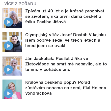
VÍCE Z POŘADU
Zpívám už 40 let a je krásné prozpívat
se životem, říká první dáma českého
folku Pavlína Jíšová
Olympijský vítěz Josef Dostál: V kajaku
jsem poprvé seděl ve třech letech a
hned jsem se cvakl
Ján Jackuliak: Posílat Jiříka ve
Zlatovlásce na smrt mě nebavilo, ale to
temno v pohádce ano
Královna českého popu? Pořád
zůstávám nohama na zemi, říká Helena
Vondráčková