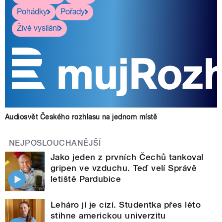
Pohádky
Pořady
Živé vysílání
Audiosvět Českého rozhlasu na jednom místě
NEJPOSLOUCHANĚJŠÍ
Jako jeden z prvních Čechů tankoval
gripen ve vzduchu. Teď velí Správě
letiště Pardubice
Leháro jí je cizí. Studentka přes léto
stihne americkou univerzitu