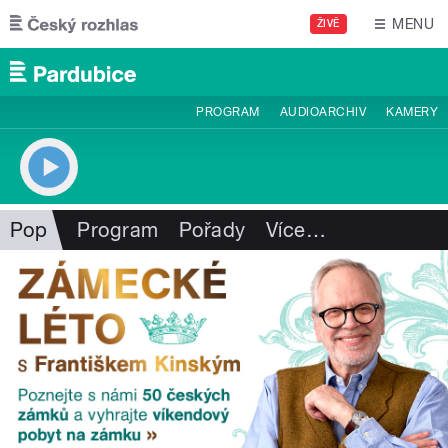
Přejít k hlavnímu obsahu
MENU
ŽIVĚ
PROGRAM
AUDIOARCHIV
KAMERY
Pop
Program
Pořady
Více
…