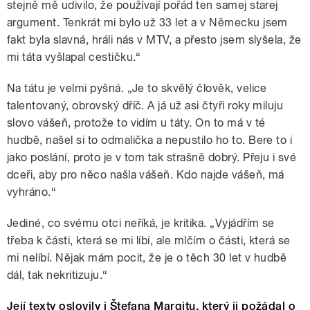
stejně mě udivilo, že používají pořád ten samej starej
argument. Tenkrát mi bylo už 33 let a v Německu jsem
fakt byla slavná, hráli nás v MTV, a přesto jsem slyšela, že
mi táta vyšlapal cestičku.“
Na tátu je velmi pyšná. „Je to skvělý člověk, velice
talentovaný, obrovský dříč. A já už asi čtyři roky miluju
slovo vášeň, protože to vidím u táty. On to má v té
hudbě, našel si to odmalička a nepustilo ho to. Bere to i
jako poslání, proto je v tom tak strašně dobrý. Přeju i své
dceři, aby pro něco našla vášeň. Kdo najde vášeň, má
vyhráno.“
Jediné, co svému otci neříká, je kritika. „Vyjádřím se
třeba k části, která se mi líbí, ale mlčím o části, která se
mi nelíbí. Nějak mám pocit, že je o těch 30 let v hudbě
dál, tak nekritizuju.“
Její texty oslovily i Štefana Margitu, který ji požádal o