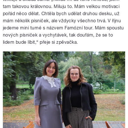
tam takovou královnou. Miluju to. Mám velkou motivaci
pořád něco dělat. Chtěla bych udělat druhou desku, už
mám několik písniček, ale vždycky všechno trvá. V říjnu
jedeme mini turné s názvem Famózní tour. Mám spoustu
nových písniček a vychytávek, tak doufám, že se to
lidem bude líbit,“ přeje si zpěvačka.