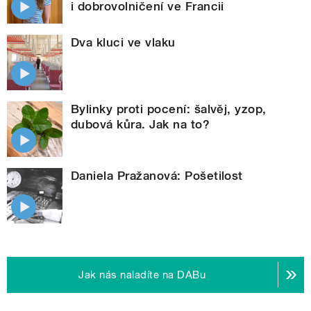
i dobrovolničení ve Francii
Dva kluci ve vlaku
Bylinky proti pocení: šalvěj, yzop,
dubová kůra. Jak na to?
Daniela Pražanová: Pošetilost
Jak nás naladíte na DABu