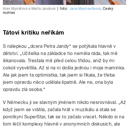
Alex Mynářová a Marta Jandová
|
foto:
Jana Myslivečková
,
Český
rozhlas
Tátovi kritiku neříkám
S nálepkou „dcera Petra Jandy“ se potýkala hlavně v
dětství. „Učitelka na základce ho neměla ráda, tak mě
šikanovala. Trestala mě před celou třídou, aniž by mi
cokoli vysvětlila. Až si na ni došla jednou i moje maminka.
Ale jak jsem ta optimistka, tak jsem si říkala, že třeba
jsem opravdu něco udělala špatně. Ale ne, ona byla
opravdu zlá osoba.“
V Německu ji se slavným jménem nikdo nesrovnával. „Až
když jsem se vrátila, začala hrát v muzikálu a stala se
porotkyní SuperStar, tak se to začalo vracet. Někdo si na
tom léčil komplexy hlavně v anonymních diskusích, ale