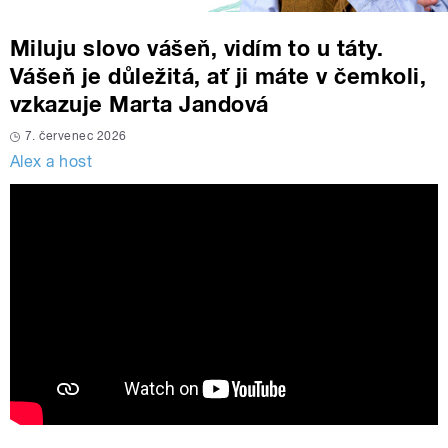
Miluju slovo vášeň, vidím to u táty.
Vášeň je důležitá, ať ji máte v čemkoli,
vzkazuje Marta Jandová
7. červenec 2026
Alex a host