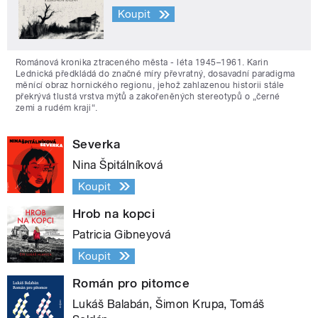
Koupit
Románová kronika ztraceného města - léta 1945–1961. Karin
Lednická předkládá do značné míry převratný, dosavadní paradigma
měnící obraz hornického regionu, jehož zahlazenou historii stále
překrývá tlustá vrstva mýtů a zakořeněných stereotypů o „černé
zemi a rudém kraji“.
Severka
Nina Špitálníková
Koupit
Hrob na kopci
Patricia Gibneyová
Koupit
Román pro pitomce
Lukáš Balabán, Šimon Krupa, Tomáš