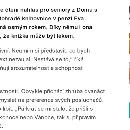
je čtení nahlas pro seniory z Domu s
tohradě knihovnice v penzi Eva
má osmým rokem. Díky němu i ona
á, že knížka může být lékem.
ivní. Neumím si představit, co bych
text nezaujal. Nestává se to,“ říká
eňují srozumitelnost a schopnost
stnosti. Obvykle přichází zhruba dvanáct
 myslet na preference svých posluchačů.
íbit. „Párkrát se mi stalo, že přišli s
konoce nebo Vánoce, tak si připravím
ů.“