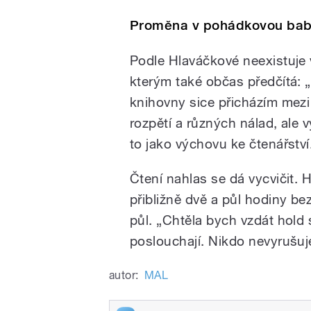
Proměna v pohádkovou bab
Podle Hlaváčkové neexistuje v
kterým také občas předčítá: „S
knihovny sice přicházím mez
rozpětí a různých nálad, ale
to jako výchovu ke čtenářství
Čtení nahlas se dá vycvičit. 
přibližně dvě a půl hodiny be
půl. „Chtěla bych vzdát hol
poslouchají. Nikdo nevyrušu
autor:
MAL