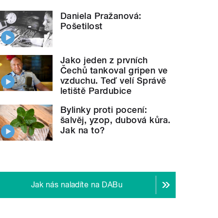
Daniela Pražanová:
Pošetilost
Jako jeden z prvních
Čechů tankoval gripen ve
vzduchu. Teď velí Správě
letiště Pardubice
Bylinky proti pocení:
šalvěj, yzop, dubová kůra.
Jak na to?
Jak nás naladíte na DABu