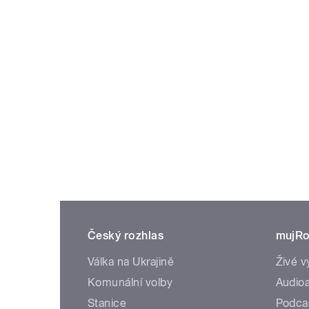
Český rozhlas
mujRo
Válka na Ukrajině
Živé v
Komunální volby
Audioa
Stanice
Podca