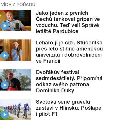
VÍCE Z POŘADU
Jako jeden z prvních
Čechů tankoval gripen ve
vzduchu. Teď velí Správě
letiště Pardubice
Leháro jí je cizí. Studentka
přes léto stihne americkou
univerzitu i dobrovolničení
ve Francii
Dvořákův festival
sedmdesátiletý. Připomíná
odkaz svého patrona
Dominika Duky
Světová série gravelu
zastaví v Hlinsku. Pošlape
i pilot F1