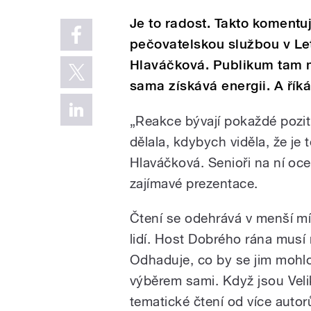
Je to radost. Takto komentu
pečovatelskou službou v Le
Hlaváčková. Publikum tam 
sama získává energii. A řík
„Reakce bývají pokaždé pozit
dělala, kdybych viděla, že je 
Hlaváčková. Senioři na ní oc
zajímavé prezentace.
Čtení se odehrává v menší mí
lidí. Host Dobrého rána musí
Odhaduje, co by se jim mohlo l
výběrem sami. Když jsou Veli
tematické čtení od více autor