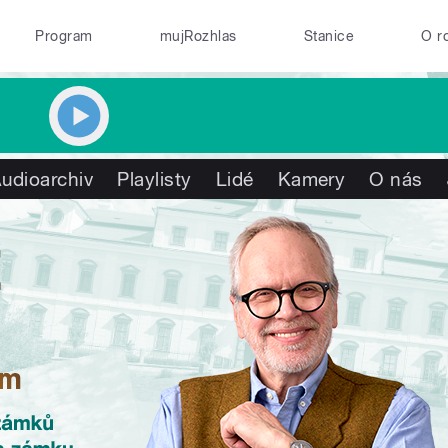
Program
mujRozhlas
Stanice
O r
udioarchiv
Playlisty
Lidé
Kamery
O nás