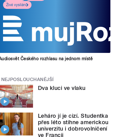
Živé vysílání
Audiosvět Českého rozhlasu na jednom místě
NEJPOSLOUCHANĚJŠÍ
Dva kluci ve vlaku
Leháro jí je cizí. Studentka
přes léto stihne americkou
univerzitu i dobrovolničení
ve Francii