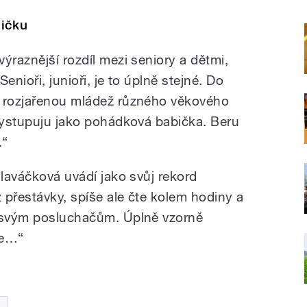
ičku
ýraznější rozdíl mezi seniory a dětmi,
enioři, junioři, je to úplně stejné. Do
i rozjařenou mládež různého věkového
 vystupuju jako pohádková babička. Beru
.“
Hlaváčková uvádí jako svůj rekord
z přestávky, spíše ale čte kolem hodiny a
d svým posluchačům. Úplně vzorně
je…“