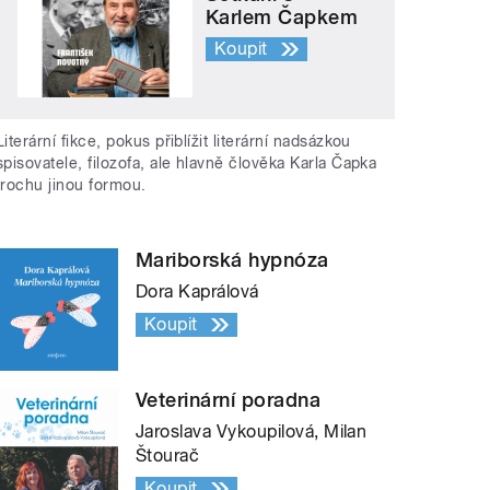
Karlem Čapkem
Koupit
Literární fikce, pokus přiblížit literární nadsázkou
spisovatele, filozofa, ale hlavně člověka Karla Čapka
trochu jinou formou.
Mariborská hypnóza
Dora Kaprálová
Koupit
Veterinární poradna
Jaroslava Vykoupilová, Milan
Štourač
Koupit