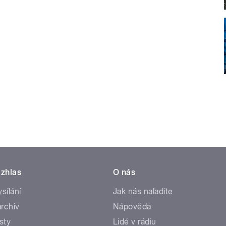
zhlas
O nás
ysílání
Jak nás naladíte
rchiv
Nápověda
sty
Lidé v rádiu