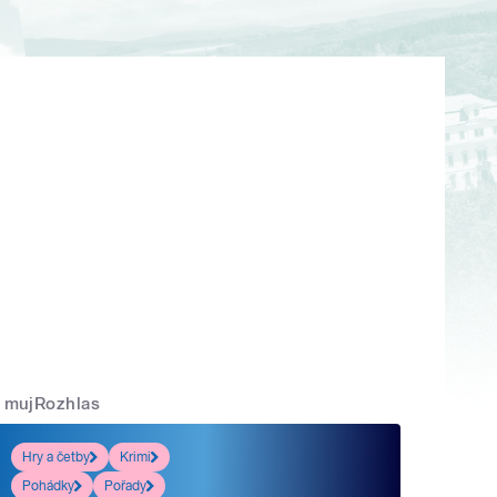
mujRozhlas
Hry a četby
Krimi
Pohádky
Pořady