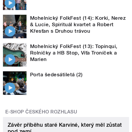
Mohelnický FolkFest (14): Korki, Nerez
& Lucie, Spirituál kvartet a Robert
Křesťan s Druhou trávou
Mohelnický FolkFest (13): Topinqui,
Rolničky a HB Stop, Víťa Troníček a
Marien
Porta šedesátiletá (2)
E-SHOP ČESKÉHO ROZHLASU
Závěr příběhu staré Karviné, který měl zůstat
pod zemí