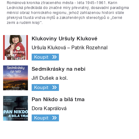
Románová kronika ztraceného města - léta 1945–1961. Karin
Lednická předkládá do značné míry převratný, dosavadní paradigma
měnící obraz hornického regionu, jehož zahlazenou historii stále
překrývá tlustá vrstva mýtů a zakořeněných stereotypů o „černé
zemi a rudém kraji“.
Klukoviny Uršuly Klukové
Uršula Kluková – Patrik Rozehnal
Koupit
Sedmikrásky na nebi
Jiří Dušek a kol.
Koupit
Pan Nikdo a bílá tma
Dora Kaprálová
Koupit