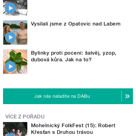
Vysílali jsme z Opatovic nad Labem
Bylinky proti pocení: šalvěj, yzop,
dubová kůra. Jak na to?
Jak nás naladíte na DABu
VÍCE Z POŘADU
Mohelnický FolkFest (15): Robert
Křesťan s Druhou trávou