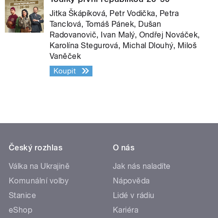
Jitka Škápíková, Petr Vodička, Petra
Tanclová, Tomáš Pánek, Dušan
Radovanovič, Ivan Malý, Ondřej Nováček,
Karolína Stegurová, Michal Dlouhý, Miloš
Vaněček
Koupit
Český rozhlas
O nás
Válka na Ukrajině
Jak nás naladíte
Komunální volby
Nápověda
Stanice
Lidé v rádiu
eShop
Kariéra