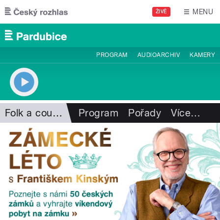
Přejít k hlavnímu obsahu
MENU
ŽIVĚ
PROGRAM
AUDIOARCHIV
KAMERY
Folk a country
Program
Pořady
Více
…