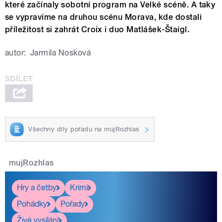
které začínaly sobotní program na Velké scéně. A taky
se vypravíme na druhou scénu Morava, kde dostali
příležitost si zahrát Croix i duo Matlášek-Štaigl.
autor:
Jarmila Nosková
Všechny díly pořadu na mujRozhlas
mujRozhlas
Hry a četby
Krimi
Pohádky
Pořady
Živé vysílání