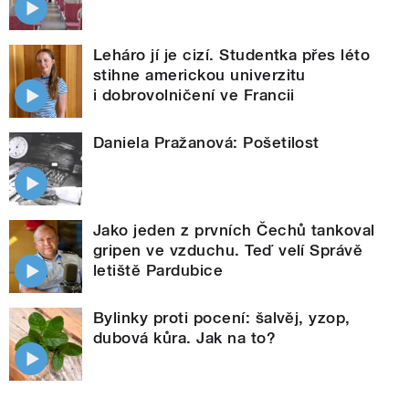
Leháro jí je cizí. Studentka přes léto
stihne americkou univerzitu
i dobrovolničení ve Francii
Daniela Pražanová: Pošetilost
Jako jeden z prvních Čechů tankoval
gripen ve vzduchu. Teď velí Správě
letiště Pardubice
Bylinky proti pocení: šalvěj, yzop,
dubová kůra. Jak na to?